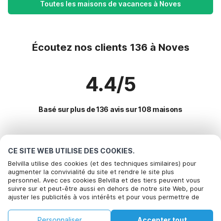
Toutes les maisons de vacances à Noves
Écoutez nos clients 136 à Noves
4.4/5
Basé sur plus de 136 avis sur 108 maisons
Destinations les plus populaires pour les
CE SITE WEB UTILISE DES COOKIES.
vacances
Belvilla utilise des cookies (et des techniques similaires) pour
augmenter la convivialité du site et rendre le site plus
personnel. Avec ces cookies Belvilla et des tiers peuvent vous
Villes offrant les meilleures commodités pour les vacances
Appelez pour réserver
suivre sur et peut-être aussi en dehors de notre site Web, pour
ajuster les publicités à vos intérêts et pour vous permettre de
Location de vacances pour enfants la-roque-sur-ceze
Commodités populaires pour les vacances en Noves
partager des informations via les médias sociaux. En cliquant sur
Location de vacances pour enfants le-thor
Accepter, vous acceptez de le faire. Plus d'informations peuvent
Location de vacances pour enfants
Personnaliser
Accepter tout