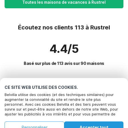
Toutes les maisons de vacances à Rustrel
Écoutez nos clients 113 à Rustrel
4.4/5
Basé sur plus de 113 avis sur 90 maisons
Destinations les plus populaires pour les
CE SITE WEB UTILISE DES COOKIES.
vacances
Belvilla utilise des cookies (et des techniques similaires) pour
augmenter la convivialité du site et rendre le site plus
personnel. Avec ces cookies Belvilla et des tiers peuvent vous
Villes offrant les meilleures commodités pour les vacances
Appelez pour réserver
suivre sur et peut-être aussi en dehors de notre site Web, pour
ajuster les publicités à vos intérêts et pour vous permettre de
Location de vacances pour enfants la-roque-sur-ceze
Commodités populaires pour les vacances en Rustrel
partager des informations via les médias sociaux. En cliquant sur
Location de vacances pour enfants le-thor
Accepter, vous acceptez de le faire. Plus d'informations peuvent
Location de vacances pour enfants
Personnaliser
Accepter tout