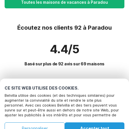
Toutes les maisons de vacances à Paradou
Écoutez nos clients 92 à Paradou
4.4/5
Basé sur plus de 92 avis sur 69 maisons
Destinations les plus populaires pour les
CE SITE WEB UTILISE DES COOKIES.
vacances
Belvilla utilise des cookies (et des techniques similaires) pour
augmenter la convivialité du site et rendre le site plus
personnel. Avec ces cookies Belvilla et des tiers peuvent vous
Villes offrant les meilleures commodités pour les vacances
suivre sur et peut-être aussi en dehors de notre site Web, pour
ajuster les publicités à vos intérêts et pour vous permettre de
Location de vacances pour enfants la-roque-sur-ceze
Commodités populaires pour les vacances en Paradou
partager des informations via les médias sociaux. En cliquant sur
Location de vacances pour enfants le-thor
Accepter, vous acceptez de le faire. Plus d'informations peuvent
Location de vacances pour enfants
Personnaliser
Accepter tout