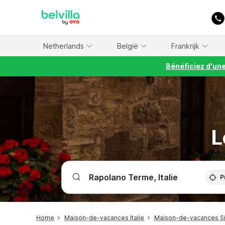
WIZARD MEMBER
Netherlands
België
Frankrijk
Bénéficiez d'un
L
P
Home
Maison-de-vacances Italie
Maison-de-vacances Si