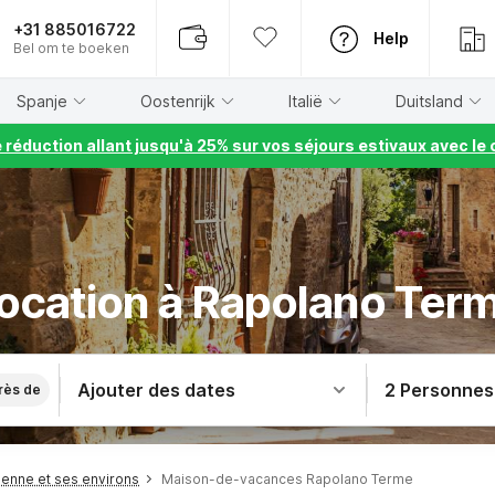
+31 885016722
Help
Bel om te boeken
Spanje
Oostenrijk
Italië
Duitsland
e réduction allant jusqu'à 25% sur vos séjours estivaux avec 
ocation à Rapolano Ter
Ajouter des dates
2 Personnes
rès de
enne et ses environs
Maison-de-vacances Rapolano Terme