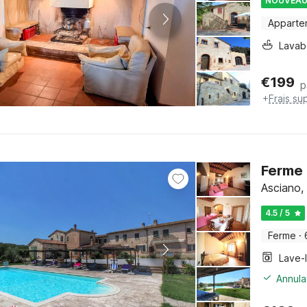
NOUVEA
Apparte
Lava
€
199
p
+
Frais su
Ferme 
Asciano,
4.5 / 5
Ferme
·
Lave-
Annula