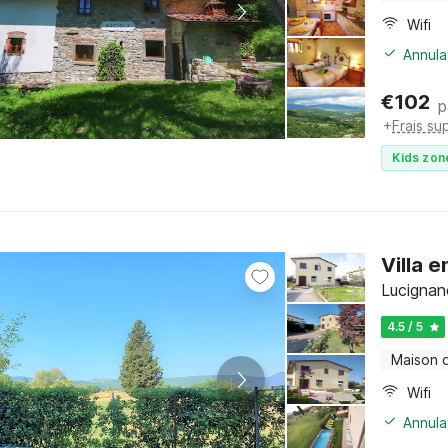
Wifi
Annula
€
102
p
+
Frais su
Kids zon
Villa e
Lucignan
4.5 / 5
Maison 
Wifi
Annula