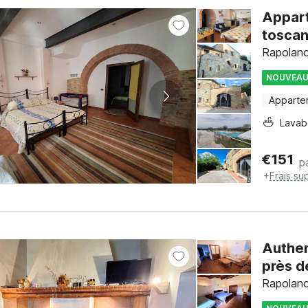
Appart
toscan
Rapolano
NOUVEA
Apparte
Lava
€
151
p
+
Frais su
Authen
près d
Rapolano