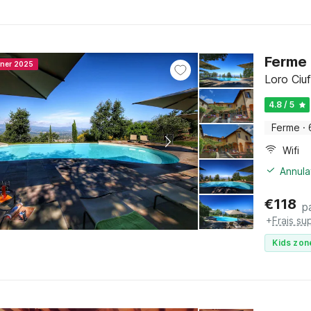
Ferme 
nner 2025
Loro Ciu
4.8 / 5
Ferme
·
Wifi
Annula
€
118
p
+
Frais su
Kids zon