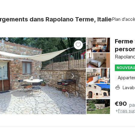
rgements dans Rapolano Terme, Italie
Plan d'acc
Ferme 
perso
Rapolano
NOUVEA
Apparte
Lava
€
90
pa
+
Frais su