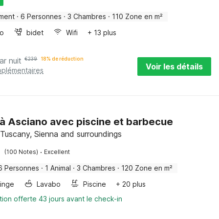
U
ment
·
6 Personnes
·
3 Chambres
·
110 Zone en m²
bo
bidet
Wifi
+ 13 plus
ar nuit
€
239
18% de réduction
Voir les détails
pplémentaires
à Asciano avec piscine et barbecue
 Tuscany, Sienna and surroundings
·
(100 Notes)
Excellent
6 Personnes
·
1 Animal
·
3 Chambres
·
120 Zone en m²
linge
Lavabo
Piscine
+ 20 plus
tion offerte 43 jours avant le check-in