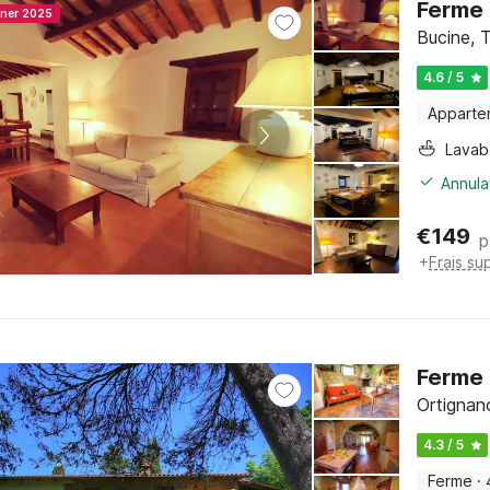
Ferme 
nner 2025
Bucine, 
4.6 / 5
Apparte
Lava
Annula
€
149
p
+
Frais su
Ferme 
Ortignan
4.3 / 5
Ferme
·