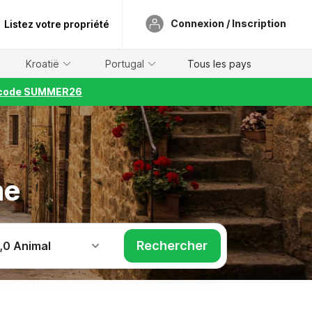
Connexion / Inscription
Listez votre propriété
Kroatië
Portugal
Tous les pays
le code SUMMER26
me
Rechercher
,
0 Animal