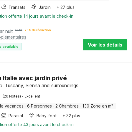
Transats
Jardin
+ 27 plus
tion offerte 14 jours avant le check-in
ar nuit
€
142
25% de réduction
pplémentaires
Voir les détails
e available
n Italie avec jardin privé
o, Tuscany, Sienna and surroundings
·
(26 Notes)
Excellent
de vacances
·
6 Personnes
·
2 Chambres
·
130 Zone en m²
Parasol
Baby-foot
+ 32 plus
tion offerte 43 jours avant le check-in