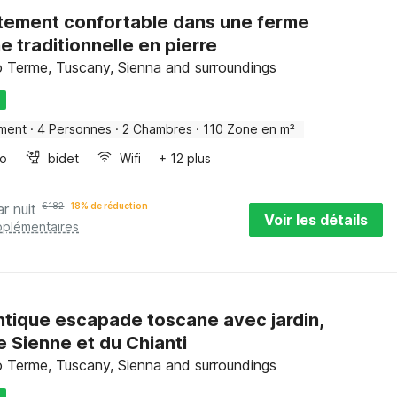
ement confortable dans une ferme
e traditionnelle en pierre
 Terme, Tuscany, Sienna and surroundings
U
ment
·
4 Personnes
·
2 Chambres
·
110 Zone en m²
bo
bidet
Wifi
+ 12 plus
ar nuit
€
182
18% de réduction
Voir les détails
pplémentaires
tique escapade toscane avec jardin,
e Sienne et du Chianti
 Terme, Tuscany, Sienna and surroundings