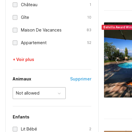
Château
1
Gîte
10
Belvilla Award Wi
Maison De Vacances
83
Appartement
52
+ Voir plus
Animaux
Supprimer
Not allowed
Enfants
Lit Bébé
2