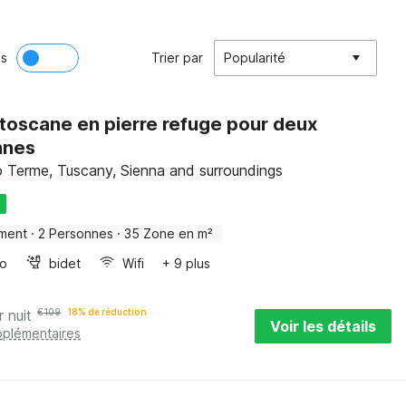
ès
Trier par
Popularité
toscane en pierre refuge pour deux
nnes
 Terme, Tuscany, Sienna and surroundings
U
ment
·
2 Personnes
·
35 Zone en m²
bo
bidet
Wifi
+ 9 plus
r nuit
€
109
18% de réduction
Voir les détails
pplémentaires