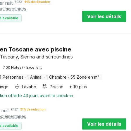
ar nuit
€
233
44% de réduction
pplémentaires
Voir les détails
e available
en Toscane avec piscine
 Tuscany, Sienna and surroundings
·
(100 Notes)
Excellent
4 Personnes
·
1 Animal
·
1 Chambre
·
55 Zone en m²
linge
Lavabo
Piscine
+ 19 plus
tion offerte 43 jours avant le check-in
 nuit
€
137
31% de réduction
pplémentaires
Voir les détails
e available