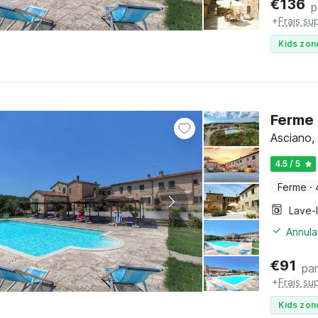
€
136
p
+
Frais su
Kids zon
Ferme 
Asciano,
4.5 / 5
Ferme
·
Lave-
Annula
€
91
par
+
Frais su
Kids zon