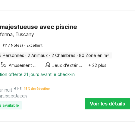
majestueuse avec piscine
ffenna, Tuscany
·
(117 Notes)
Excellent
6 Personnes
·
2 Animaux
·
2 Chambres
·
80 Zone en m²
Amusement pour les enfants
Jeux d'extérieur
+ 22 plus
tion offerte 21 jours avant le check-in
ar nuit
€
145
15% de réduction
pplémentaires
Voir les détails
e available