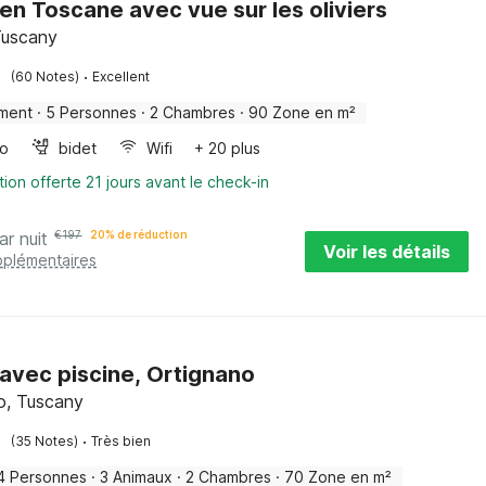
en Toscane avec vue sur les oliviers
Tuscany
·
(60 Notes)
Excellent
ment
·
5 Personnes
·
2 Chambres
·
90 Zone en m²
bo
bidet
Wifi
+ 20 plus
tion offerte 21 jours avant le check-in
ar nuit
€
197
20% de réduction
Voir les détails
pplémentaires
avec piscine, Ortignano
o, Tuscany
·
(35 Notes)
Très bien
4 Personnes
·
3 Animaux
·
2 Chambres
·
70 Zone en m²