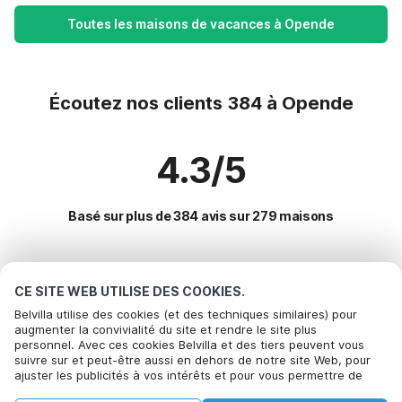
Toutes les maisons de vacances à Opende
Écoutez nos clients 384 à Opende
4.3/5
Basé sur plus de 384 avis sur 279 maisons
Destinations les plus populaires pour les
CE SITE WEB UTILISE DES COOKIES.
vacances
Belvilla utilise des cookies (et des techniques similaires) pour
augmenter la convivialité du site et rendre le site plus
personnel. Avec ces cookies Belvilla et des tiers peuvent vous
Villes offrant les meilleures commodités pour les vacances
Appelez pour réserver
suivre sur et peut-être aussi en dehors de notre site Web, pour
ajuster les publicités à vos intérêts et pour vous permettre de
Maison de vacances dans un parc de vacances houtigehage
Commodités populaires pour les vacances en Opende
partager des informations via les médias sociaux. En cliquant sur
Maison de vacances dans un parc de vacances opende