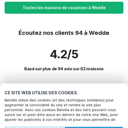
Toutes les maisons de vacances à Wedde
Écoutez nos clients 94 à Wedde
4.2/5
Basé sur plus de 94 avis sur 62 maisons
Destinations les plus populaires pour les
CE SITE WEB UTILISE DES COOKIES.
vacances
Belvilla utilise des cookies (et des techniques similaires) pour
augmenter la convivialité du site et rendre le site plus
personnel. Avec ces cookies Belvilla et des tiers peuvent vous
Villes offrant les meilleures commodités pour les vacances
Appelez pour réserver
suivre sur et peut-être aussi en dehors de notre site Web, pour
ajuster les publicités à vos intérêts et pour vous permettre de
Maison de vacances dans un parc de vacances houtigehage
Commodités populaires pour les vacances en Wedde
partager des informations via les médias sociaux. En cliquant sur
Maison de vacances dans un parc de vacances opende