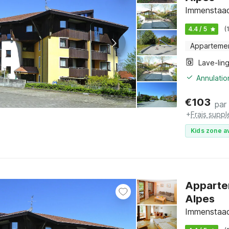
Immenstaad
4.4 / 5
(
Apparteme
Lave-lin
Annulatio
€
103
par 
+
Frais supp
Kids zone a
Appartem
Alpes
Immenstaad