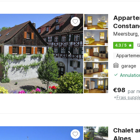
Appartem
Constan
Meersburg,
4.3 / 5
(
Apparteme
garage
Annulatio
€
98
par n
+
Frais supp
Chalet a
Alpes