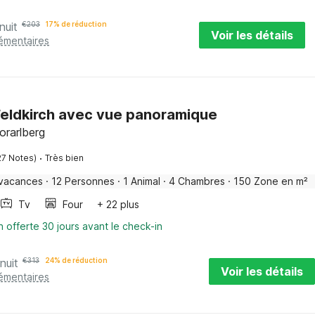
nuit
€
203
17% de réduction
Voir les détails
lémentaires
eldkirch avec vue panoramique
orarlberg
·
27 Notes)
Très bien
 vacances
·
12 Personnes
·
1 Animal
·
4 Chambres
·
150 Zone en m²
Tv
Four
+ 22 plus
n offerte 30 jours avant le check-in
nuit
€
313
24% de réduction
Voir les détails
lémentaires