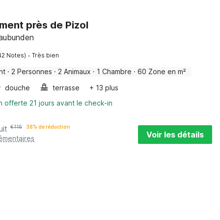
ent près de Pizol
raubunden
·
42 Notes)
Très bien
nt
·
2 Personnes
·
2 Animaux
·
1 Chambre
·
60 Zone en m²
douche
terrasse
+ 13 plus
n offerte 21 jours avant le check-in
uit
€
116
38% de réduction
Voir les détails
lémentaires