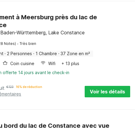
ent à Meersburg près du lac de
ce
 Baden-Württemberg, Lake Constance
·
28 Notes)
Très bien
nt
·
2 Personnes
·
1 Chambre
·
37 Zone en m²
Coin cuisine
Wifi
+ 13 plus
n offerte 14 jours avant le check-in
uit
€
123
16% de réduction
Voir les détails
lémentaires
u bord du lac de Constance avec vue