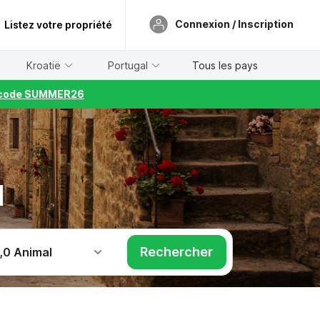
Connexion / Inscription
Listez votre propriété
Kroatië
Portugal
Tous les pays
le code SUMMER26
l
Rechercher
,
0 Animal