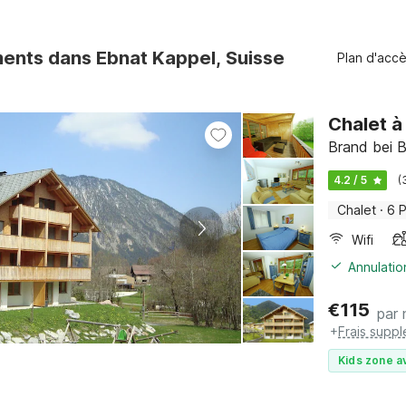
ents dans Ebnat Kappel, Suisse
Plan d'acc
Chalet à
Brand bei B
4.2 / 5
(
Chalet
·
6 
Wifi
Annulatio
€
115
par 
+
Frais supp
Kids zone a