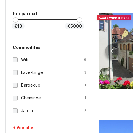
Prix par nuit
Award Winner 2024
€10
€5000
Commodités
Wifi
6
Lave-Linge
3
Barbecue
1
Cheminée
1
Jardin
2
+ Voir plus