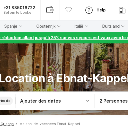
+31 885016722
Help
Bel om te boeken
Spanje
Oostenrijk
Italië
Duitsland
e réduction allant jusqu'à 25% sur vos séjours estivaux avec 
Location à Ebnat-Kappe
Ajouter des dates
2 Personnes
rès de
 Grisons
Maison-de-vacances Ebnat-Kappel