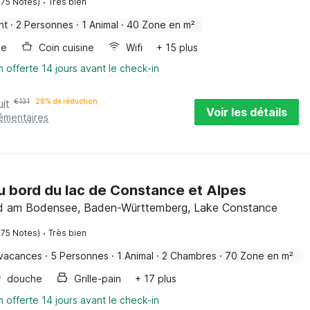
·
175 Notes)
Très bien
nt
·
2 Personnes
·
1 Animal
·
40 Zone en m²
ge
Coin cuisine
Wifi
+ 15 plus
n offerte 14 jours avant le check-in
uit
€
131
28% de réduction
Voir les détails
lémentaires
u bord du lac de Constance et Alpes
 am Bodensee, Baden-Württemberg, Lake Constance
·
175 Notes)
Très bien
 vacances
·
5 Personnes
·
1 Animal
·
2 Chambres
·
70 Zone en m²
douche
Grille-pain
+ 17 plus
n offerte 14 jours avant le check-in