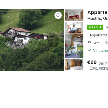
Appartem
Mastrils, G
4.4 / 5
(
Apparteme
Wifi
Annulatio
€
69
par n
+
Frais supp