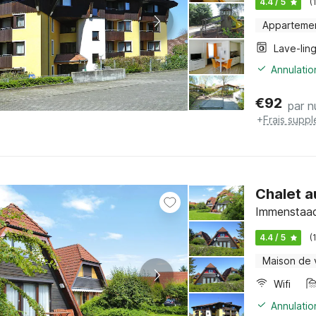
4.4 / 5
(
Apparteme
Lave-lin
Annulatio
€
92
par n
+
Frais supp
Chalet a
Immenstaad
4.4 / 5
(
Maison de
Wifi
Annulatio