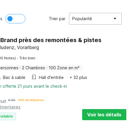
ès
Trier par
Popularité
 Brand près des remontées & pistes
ludenz, Vorarlberg
·
30 Notes)
Très bien
Personnes
·
2 Chambres
·
100 Zone en m²
Bac à sable
Hall d'entrée
+ 32 plus
n offerte 21 jours avant le check-in
nuit
€
195
39% de réduction
lémentaires
Voir les détails
vailable