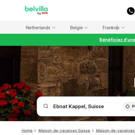
WIZARD MEMBER
Netherlands
België
Frankrijk
Bénéficiez d'un
P
Home
Maison-de-vacances Suisse
Maison-de-vacances