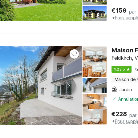
€
159
par 
+
Frais supp
Maison F
Feldkirch, V
4.2 / 5
(
Maison de
Jardin
Annulatio
€
228
par 
+
Frais supp