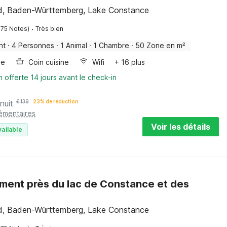
, Baden-Württemberg, Lake Constance
·
175 Notes)
Très bien
nt
·
4 Personnes
·
1 Animal
·
1 Chambre
·
50 Zone en m²
ge
Coin cuisine
Wifi
+ 16 plus
n offerte 14 jours avant le check-in
nuit
€
139
23% de réduction
lémentaires
Voir les détails
vailable
ent près du lac de Constance et des
, Baden-Württemberg, Lake Constance