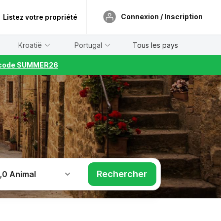
Connexion / Inscription
Listez votre propriété
Kroatië
Portugal
Tous les pays
le code SUMMER26
Rechercher
,
0 Animal