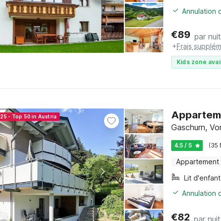
Annulation o
€
89
par nuit
+
Frais supplém
Kids zone avai
Apparteme
25 - Top 50 in Austria
Gaschurn, Vor
4.5 / 5
(35 
Appartement
Lit d'enfant
Annulation o
€
82
par nuit