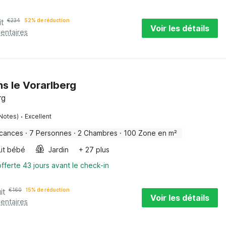
it
€
234
52% de réduction
Voir les détails
entaires
s le Vorarlberg
rg
·
Notes)
Excellent
acances
·
7 Personnes
·
2 Chambres
·
100 Zone en m²
Lit bébé
Jardin
+ 27 plus
fferte 43 jours avant le check-in
it
€
160
15% de réduction
Voir les détails
entaires