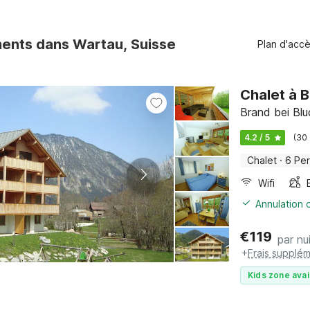
ents dans Wartau, Suisse
Plan d'acc
Chalet à 
Brand bei Blu
4.2 / 5
(30
Chalet
·
6 Pe
Wifi
Annulation o
€
119
par nu
+
Frais supplém
Kids zone avai