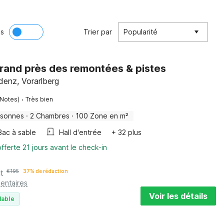
ès
Trier par
Popularité
Brand près des remontées & pistes
denz, Vorarlberg
·
 Notes)
Très bien
rsonnes
·
2 Chambres
·
100 Zone en m²
Bac à sable
Hall d'entrée
+ 32 plus
fferte 21 jours avant le check-in
it
€
195
37% de réduction
entaires
Voir les détails
lable