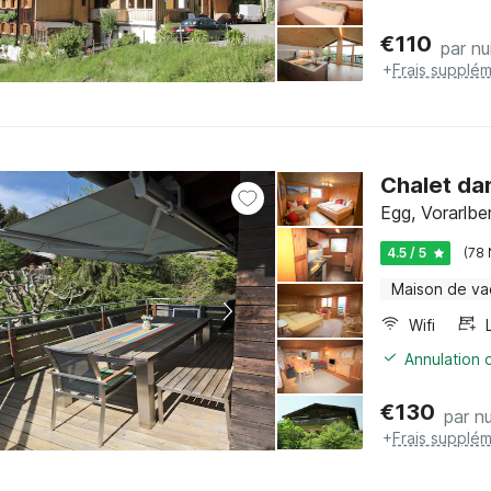
€
110
par nu
+
Frais supplém
Chalet dan
Egg, Vorarlbe
4.5 / 5
(78 
Maison de v
Wifi
Annulation o
€
130
par nu
+
Frais supplém