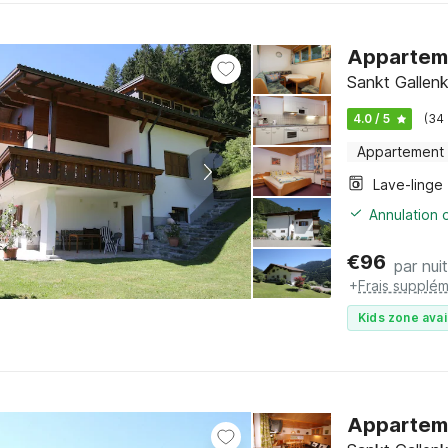
Appartemen
Sankt Gallenk
4.0 / 5
(34
Appartement
Lave-linge
Annulation o
€
96
par nuit
+
Frais supplém
Kids zone avai
Appartemen