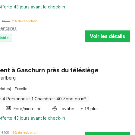
fferte 43 jours avant le check-in
€
106
11% de réduction
entaires
Voir les détails
lable
nt à Gaschurn près du télésiège
arlberg
·
Notes)
Excellent
·
4 Personnes
·
1 Chambre
·
40 Zone en m²
Four/micro-onde combinés
Lavabo
+ 16 plus
fferte 43 jours avant le check-in
€
105
19% de réduction