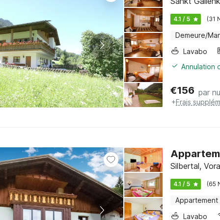
Sankt Gallenk
4.1 / 5
(31 
Demeure/Man
Lavabo
Annulation o
€
156
par nu
+
Frais supplém
Apparteme
Silbertal, Vor
4.1 / 5
(65 
Appartement
Lavabo