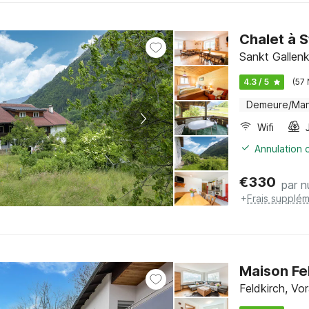
Chalet à S
Sankt Gallenk
4.3 / 5
(57
Demeure/Man
Wifi
Annulation o
€
330
par n
+
Frais supplém
Maison Fe
Feldkirch, Vor