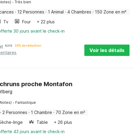
·
 Notes)
Très bien
acances
·
12 Personnes
·
1 Animal
·
4 Chambres
·
150 Zone en m²
Tv
Four
+ 22 plus
fferte 30 jours avant le check-in
it
€
313
24% de réduction
Voir les détails
entaires
Schruns proche Montafon
rlberg
·
 Notes)
Fantastique
·
2 Personnes
·
1 Chambre
·
70 Zone en m²
Sèche-linge
Table
+ 26 plus
fferte 43 jours avant le check-in