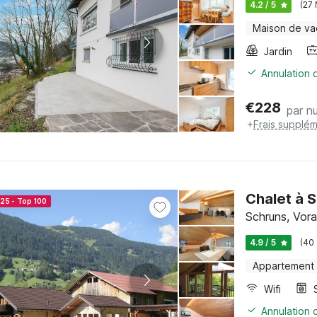
4.2 / 5
(27
Maison de v
Jardin
Annulation o
€
228
par nu
+
Frais supplém
Chalet à 
025 - Top 100
Schruns, Vora
4.9 / 5
(40
Appartement
Wifi
Annulation o