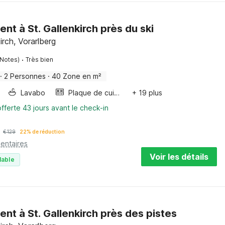
t à St. Gallenkirch près du ski
irch, Vorarlberg
·
 Notes)
Très bien
·
2 Personnes
·
40 Zone en m²
Lavabo
Plaque de cuisson
+ 19 plus
fferte 43 jours avant le check-in
€
129
22% de réduction
entaires
Voir les détails
lable
t à St. Gallenkirch près des pistes