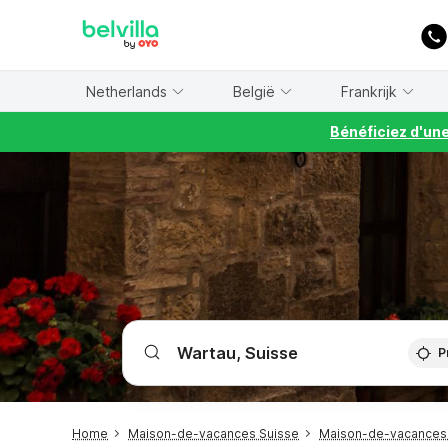
WIZARD MEMBER
Netherlands
België
Frankrijk
Bénéficiez d'un
P
Home
Maison-de-vacances Suisse
Maison-de-vacances