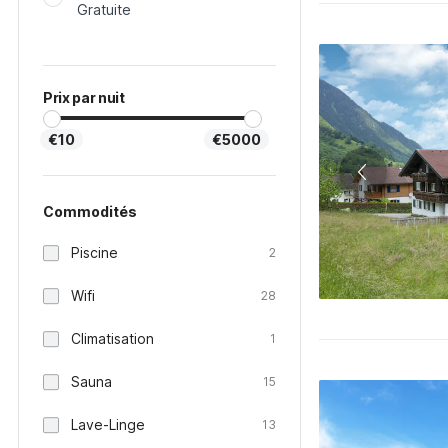
Gratuite
Prix par nuit
€10
€5000
Commodités
Piscine
2
Wifi
28
Climatisation
1
Sauna
15
Lave-Linge
13