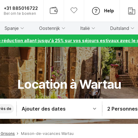
+31 885016722
Help
Bel om te boeken
Spanje
Oostenrijk
Italië
Duitsland
e réduction allant jusqu'à 25% sur vos séjours estivaux avec 
Location à Wartau
Ajouter des dates
2 Personnes
rès de
 Grisons
Maison-de-vacances Wartau