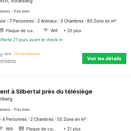
irch, Vorarlberg
·
Notes)
Très bien
oir
·
7 Personnes
·
2 Animaux
·
3 Chambres
·
80 Zone en m²
Plaque de cuisson
Wifi
+ 20 plus
fferte 21 jours avant le check-in
it
€
211
23% de réduction
Voir les détails
entaires
nt à Silbertal près du télésiège
arlberg
·
Notes)
Très bien
·
4 Personnes
·
2 Chambres
·
55 Zone en m²
Wifi
Plaque de cuisson
+ 21 plus