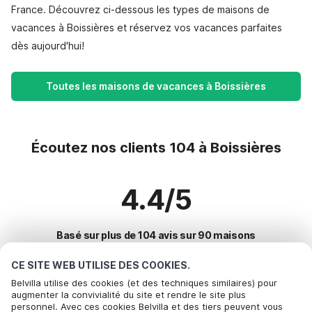
France. Découvrez ci-dessous les types de maisons de
vacances à Boissières et réservez vos vacances parfaites
dès aujourd'hui!
Toutes les maisons de vacances à Boissières
Écoutez nos clients 104 à Boissières
4.4/5
Basé sur plus de 104 avis sur 90 maisons
CE SITE WEB UTILISE DES COOKIES.
Belvilla utilise des cookies (et des techniques similaires) pour
Destinations les plus populaires pour les
augmenter la convivialité du site et rendre le site plus
personnel. Avec ces cookies Belvilla et des tiers peuvent vous
vacances