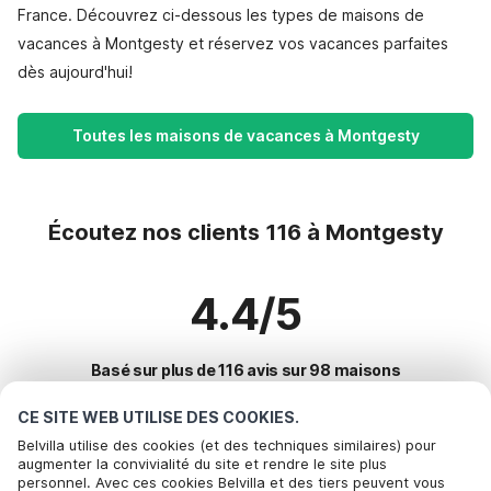
France. Découvrez ci-dessous les types de maisons de
vacances à Montgesty et réservez vos vacances parfaites
dès aujourd'hui!
Toutes les maisons de vacances à Montgesty
Écoutez nos clients 116 à Montgesty
4.4/5
Basé sur plus de 116 avis sur 98 maisons
CE SITE WEB UTILISE DES COOKIES.
Belvilla utilise des cookies (et des techniques similaires) pour
Destinations les plus populaires pour les
augmenter la convivialité du site et rendre le site plus
personnel. Avec ces cookies Belvilla et des tiers peuvent vous
vacances