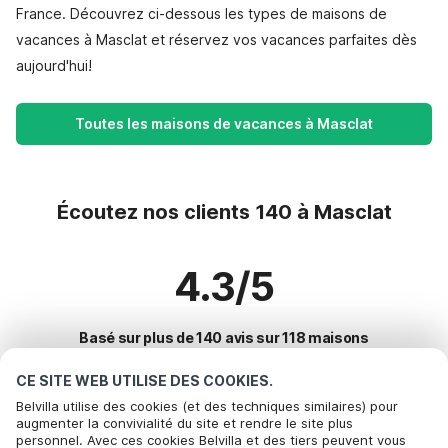
France. Découvrez ci-dessous les types de maisons de
vacances à Masclat et réservez vos vacances parfaites dès
aujourd'hui!
Toutes les maisons de vacances à Masclat
Écoutez nos clients 140 à Masclat
4.3/5
Basé sur plus de 140 avis sur 118 maisons
CE SITE WEB UTILISE DES COOKIES.
Belvilla utilise des cookies (et des techniques similaires) pour
Destinations les plus populaires pour les
augmenter la convivialité du site et rendre le site plus
personnel. Avec ces cookies Belvilla et des tiers peuvent vous
vacances