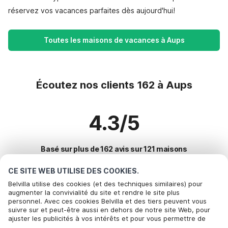
réservez vos vacances parfaites dès aujourd'hui!
Toutes les maisons de vacances à Aups
Écoutez nos clients 162 à Aups
4.3/5
Basé sur plus de 162 avis sur 121 maisons
CE SITE WEB UTILISE DES COOKIES.
Belvilla utilise des cookies (et des techniques similaires) pour
Destinations les plus populaires pour les
augmenter la convivialité du site et rendre le site plus
personnel. Avec ces cookies Belvilla et des tiers peuvent vous
vacances
suivre sur et peut-être aussi en dehors de notre site Web, pour
ajuster les publicités à vos intérêts et pour vous permettre de
Villes offrant les meilleures commodités pour les vacances
partager des informations via les médias sociaux. En cliquant sur