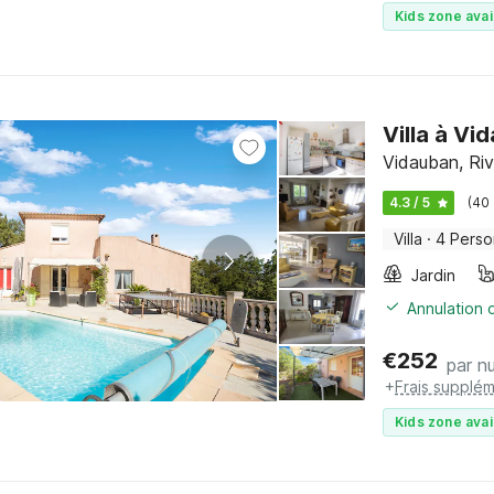
Kids zone avai
Villa à Vi
Vidauban, Riv
4.3 / 5
(40
Villa
·
4 Pers
Jardin
Annulation o
€
252
par nu
+
Frais supplém
Kids zone avai