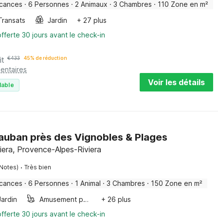
acances
·
6 Personnes
·
2 Animaux
·
3 Chambres
·
110 Zone en m²
Transats
Jardin
+ 27 plus
fferte 30 jours avant le check-in
it
€
433
45% de réduction
entaires
Voir les détails
lable
idauban près des Vignobles & Plages
iera, Provence-Alpes-Riviera
·
 Notes)
Très bien
acances
·
6 Personnes
·
1 Animal
·
3 Chambres
·
150 Zone en m²
Jardin
Amusement pour les enfants
+ 26 plus
fferte 30 jours avant le check-in