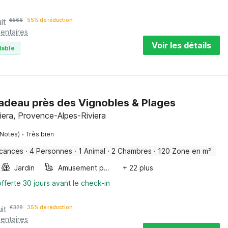
it
€
566
55% de réduction
entaires
Voir les détails
lable
aradeau près des Vignobles & Plages
iera, Provence-Alpes-Riviera
·
 Notes)
Très bien
acances
·
4 Personnes
·
1 Animal
·
2 Chambres
·
120 Zone en m²
Jardin
Amusement pour les enfants
+ 22 plus
fferte 30 jours avant le check-in
it
€
328
35% de réduction
entaires