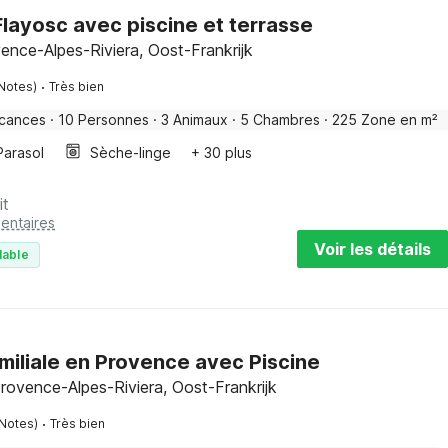
layosc avec piscine et terrasse
ence-Alpes-Riviera, Oost-Frankrijk
·
 Notes)
Très bien
acances
·
10 Personnes
·
3 Animaux
·
5 Chambres
·
225 Zone en m²
Parasol
Sèche-linge
+ 30 plus
it
entaires
Voir les détails
lable
miliale en Provence avec Piscine
rovence-Alpes-Riviera, Oost-Frankrijk
·
 Notes)
Très bien