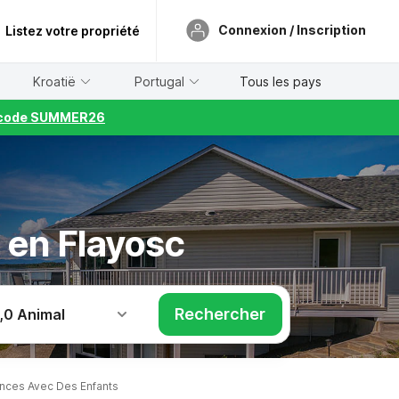
Connexion / Inscription
Listez votre propriété
Kroatië
Portugal
Tous les pays
le code SUMMER26
 en Flayosc
Rechercher
,
0 Animal
nces Avec Des Enfants