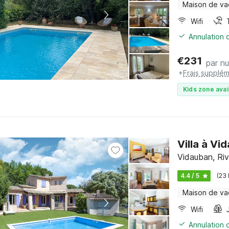
Maison de v
Wifi
Annulation o
€
231
par nu
+
Frais supplém
Kids zone avai
Villa à V
Vidauban, Riv
4.4 / 5
(23
Maison de v
Wifi
Annulation o