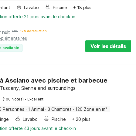
enfant
Lavabo
Piscine
+ 18 plus
tion offerte 21 jours avant le check-in
 nuit
€
95
17% de réduction
pplémentaires
Voir les détails
e available
à Asciano avec piscine et barbecue
 Tuscany, Sienna and surroundings
·
(100 Notes)
Excellent
6 Personnes
·
1 Animal
·
3 Chambres
·
120 Zone en m²
linge
Lavabo
Piscine
+ 20 plus
tion offerte 43 jours avant le check-in