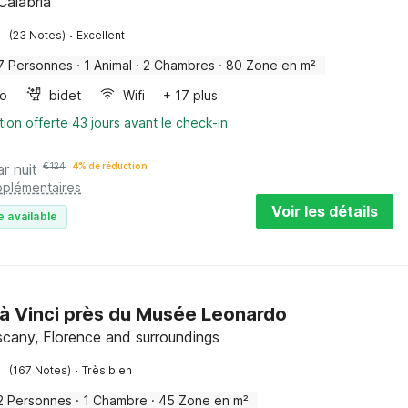
Calabria
·
(23 Notes)
Excellent
7 Personnes
·
1 Animal
·
2 Chambres
·
80 Zone en m²
bo
bidet
Wifi
+ 17 plus
tion offerte 43 jours avant le check-in
ar nuit
€
124
4% de réduction
pplémentaires
Voir les détails
e available
à Vinci près du Musée Leonardo
uscany, Florence and surroundings
·
(167 Notes)
Très bien
2 Personnes
·
1 Chambre
·
45 Zone en m²