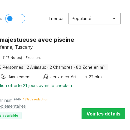
ès
Trier par
Popularité
majestueuse avec piscine
ffenna, Tuscany
·
(117 Notes)
Excellent
6 Personnes
·
2 Animaux
·
2 Chambres
·
80 Zone en m²
Amusement pour les enfants
Jeux d'extérieur
+ 22 plus
tion offerte 21 jours avant le check-in
ar nuit
€
145
15% de réduction
pplémentaires
Voir les détails
e available