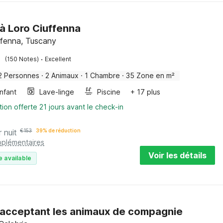
à Loro Ciuffenna
ffenna, Tuscany
·
(150 Notes)
Excellent
2 Personnes
·
2 Animaux
·
1 Chambre
·
35 Zone en m²
enfant
Lave-linge
Piscine
+ 17 plus
tion offerte 21 jours avant le check-in
r nuit
€
153
39% de réduction
pplémentaires
Voir les détails
e available
acceptant les animaux de compagnie