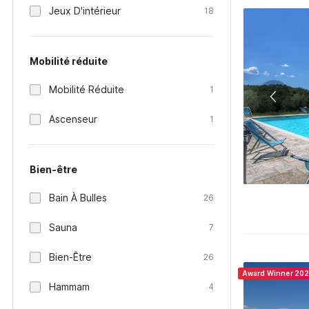
Jeux D'intérieur
18
Mobilité réduite
Mobilité Réduite
1
Ascenseur
1
Bien-être
Bain À Bulles
26
Sauna
7
Bien-Être
26
Award Winner 20
Hammam
4