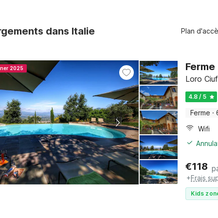
gements dans Italie
Plan d'acc
Ferme 
nner 2025
Loro Ciu
4.8 / 5
Ferme
·
Wifi
Annula
€
118
p
+
Frais su
Kids zon