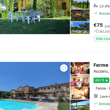
Lit d'
Annula
€
75
par
+
Frais su
Kids zon
Ferme 
Asciano,
4.5 / 5
Ferme
·
Lave-
Annula