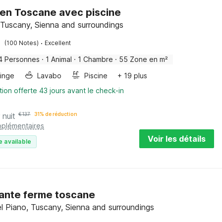
en Toscane avec piscine
 Tuscany, Sienna and surroundings
·
(100 Notes)
Excellent
4 Personnes
·
1 Animal
·
1 Chambre
·
55 Zone en m²
linge
Lavabo
Piscine
+ 19 plus
tion offerte 43 jours avant le check-in
 nuit
€
137
31% de réduction
pplémentaires
Voir les détails
e available
ante ferme toscane
el Piano, Tuscany, Sienna and surroundings