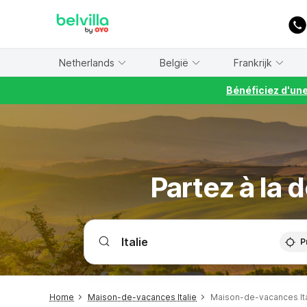
WIZARD MEMBER
Netherlands
België
Frankrijk
Bénéficiez d'un
Partez à la 
P
Home
Maison-de-vacances Italie
Maison-de-vacances It