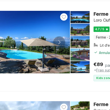
Ferme 
Loro Ciu
4.7 / 5
Ferme
·
Lit d'
Annula
€
89
pa
+
Frais su
Kids zon
Ferme 