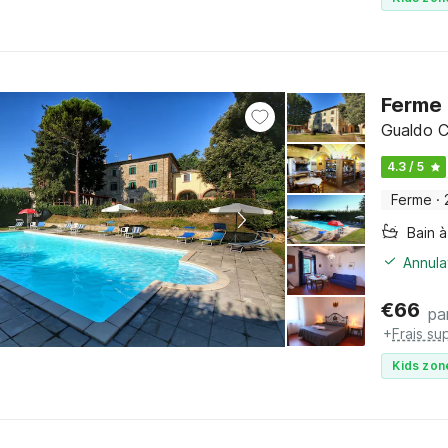
Ferme 
Gualdo C
4.3 / 5
Ferme
·
Bain à
Annula
€
66
pa
+
Frais su
Kids zon