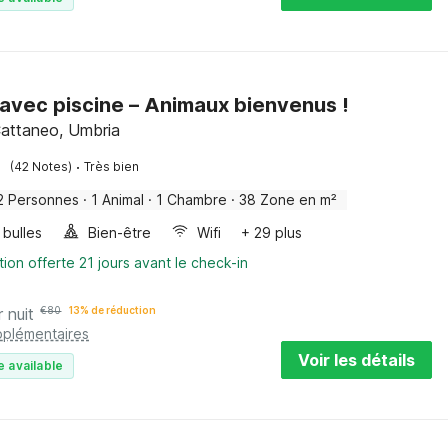
avec piscine – Animaux bienvenus !
attaneo, Umbria
·
(42 Notes)
Très bien
2 Personnes
·
1 Animal
·
1 Chambre
·
38 Zone en m²
 bulles
Bien-être
Wifi
+ 29 plus
tion offerte 21 jours avant le check-in
r nuit
€
80
13% de réduction
pplémentaires
Voir les détails
e available