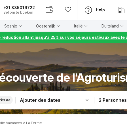
+31 885016722
Help
Bel om te boeken
Spanje
Oostenrijk
Italië
Duitsland
e réduction allant jusqu'à 25% sur vos séjours estivaux avec 
découverte de l'Agroturism
Ajouter des dates
2 Personnes
rès de
alie Vacances A La Ferme