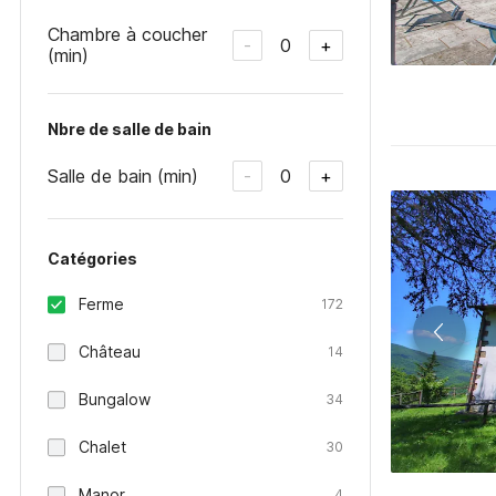
Chambre à coucher
0
-
+
(min)
Nbre de salle de bain
Salle de bain (min)
0
-
+
Catégories
Ferme
172
Château
14
Bungalow
34
Chalet
30
Manor
4