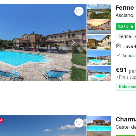
Ferme 
Asciano,
4.5 / 5
Ferme
·
Lave-
Annula
€
91
par
+
Frais su
Kids zon
Charm
24
Castel d