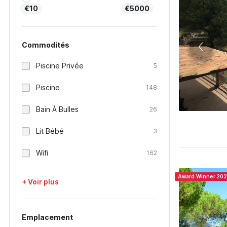
€10
€5000
Commodités
Piscine Privée
5
Piscine
148
Bain À Bulles
26
Lit Bébé
3
Wifi
162
Award Winner 20
+ Voir plus
Emplacement