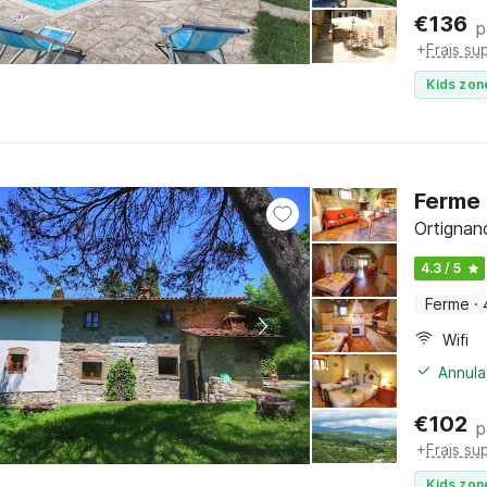
€
136
p
+
Frais su
Kids zon
Ferme 
Ortignan
4.3 / 5
Ferme
·
Wifi
Annula
€
102
p
+
Frais su
Kids zon