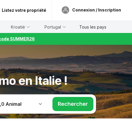
Connexion / Inscription
Listez votre propriété
Kroatië
Portugal
Tous les pays
le code SUMMER26
o en Italie !
Rechercher
,
0 Animal