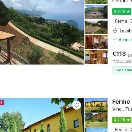
Cetraro, 
4.6 / 5
Ferme
·
Lava
Annula
€
113
p
+
Frais su
Kids zon
Ferme 
24
Vinci, T
4.2 / 5
Ferme
·