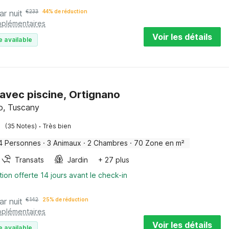
ar nuit
€
233
44% de réduction
pplémentaires
Voir les détails
e available
avec piscine, Ortignano
o, Tuscany
·
(35 Notes)
Très bien
4 Personnes
·
3 Animaux
·
2 Chambres
·
70 Zone en m²
Transats
Jardin
+ 27 plus
tion offerte 14 jours avant le check-in
ar nuit
€
142
25% de réduction
pplémentaires
Voir les détails
e available