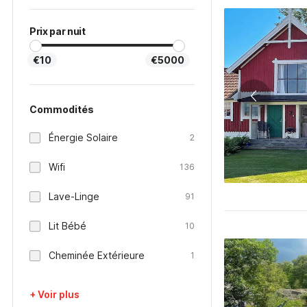
Prix par nuit
€10
€5000
Commodités
Énergie Solaire
2
Wifi
136
Lave-Linge
91
Lit Bébé
10
Cheminée Extérieure
1
+ Voir plus