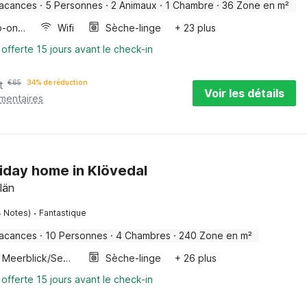
vacances
·
5 Personnes
·
2 Animaux
·
1 Chambre
·
36 Zone en m²
Four/micro-onde combinés
Wifi
Sèche-linge
+ 23 plus
 offerte 15 jours avant le check-in
t
€
65
34% de réduction
Voir les détails
émentaires
liday home in Klövedal
län
·
4 Notes)
Fantastique
vacances
·
10 Personnes
·
4 Chambres
·
240 Zone en m²
Meerblick/Seeblick
Sèche-linge
+ 26 plus
 offerte 15 jours avant le check-in