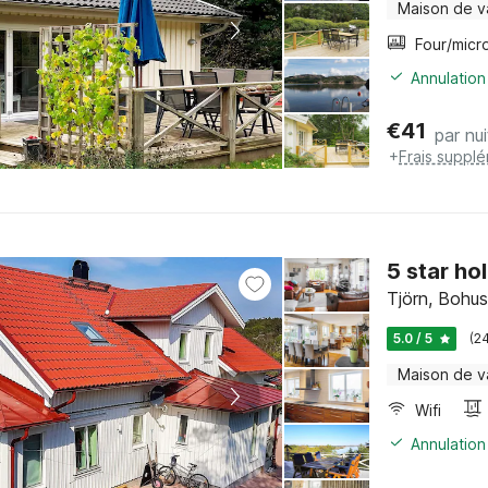
Maison de 
Annulation
€
41
par nui
+
Frais suppl
5 star ho
Tjörn, Bohus
5.0 / 5
(2
Maison de 
Wifi
Annulation