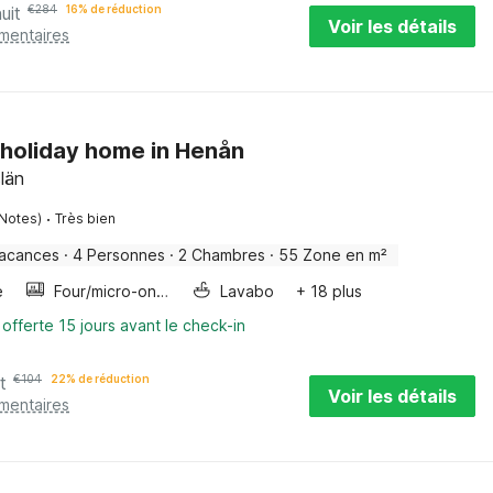
uit
€
284
16% de réduction
Voir les détails
émentaires
 holiday home in Henån
län
·
 Notes)
Très bien
vacances
·
4 Personnes
·
2 Chambres
·
55 Zone en m²
e
Four/micro-onde combinés
Lavabo
+ 18 plus
 offerte 15 jours avant le check-in
t
€
104
22% de réduction
Voir les détails
émentaires