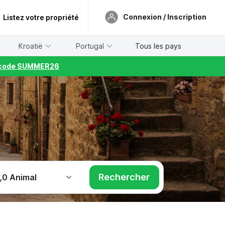
Connexion / Inscription
Listez votre propriété
Kroatië
Portugal
Tous les pays
le code SUMMER26
Rechercher
,
0 Animal