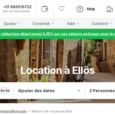
+31 885016722
Help
Bel om te boeken
Spanje
Oostenrijk
Italië
Duitsland
e réduction allant jusqu'à 25% sur vos séjours estivaux avec 
Location à Ellös
Ajouter des dates
2 Personnes
rès de
Halland/Bohuslän
Maison-de-vacances Ellös