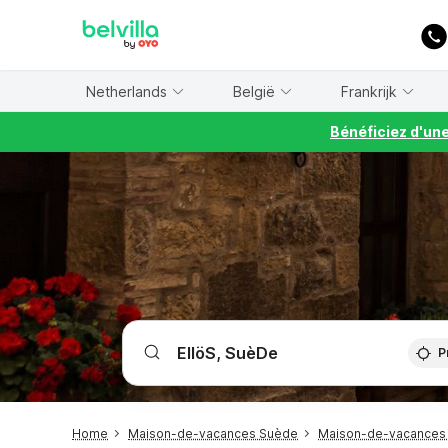
WIZARD MEMBER
Netherlands
België
Frankrijk
Bénéficiez d'un
P
Home
Maison-de-vacances Suède
Maison-de-vacances 