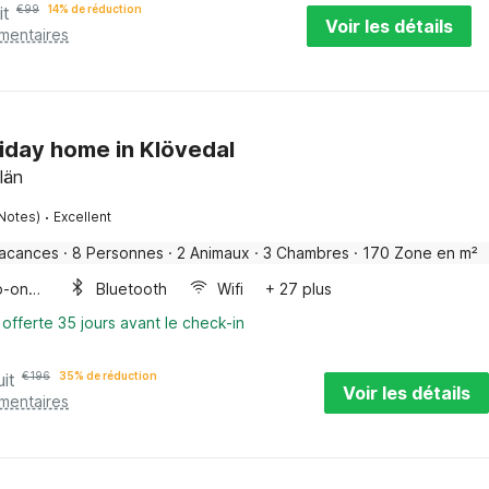
it
€
99
14% de réduction
Voir les détails
émentaires
liday home in Klövedal
län
·
 Notes)
Excellent
vacances
·
8 Personnes
·
2 Animaux
·
3 Chambres
·
170 Zone en m²
Four/micro-onde combinés
Bluetooth
Wifi
+ 27 plus
 offerte 35 jours avant le check-in
uit
€
196
35% de réduction
Voir les détails
émentaires