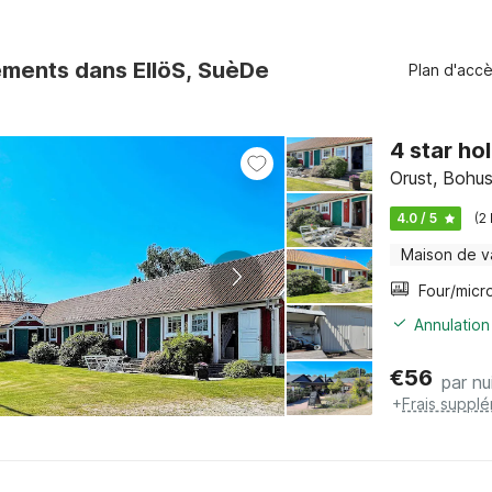
ments dans EllöS, SuèDe
Plan d'acc
4 star ho
Orust, Bohus
4.0 / 5
(2
Maison de 
Annulation
€
56
par nu
+
Frais suppl