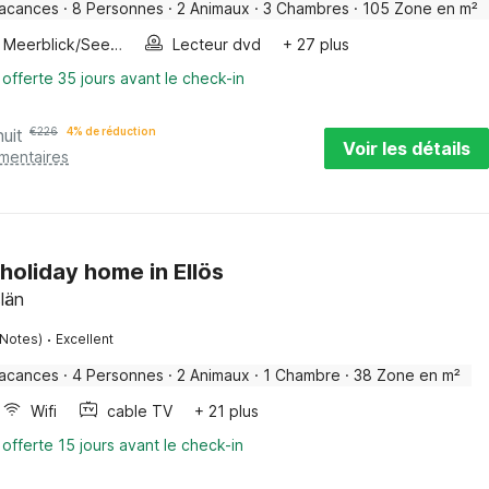
vacances
·
8 Personnes
·
2 Animaux
·
3 Chambres
·
105 Zone en m²
Meerblick/Seeblick
Lecteur dvd
+ 27 plus
 offerte 35 jours avant le check-in
nuit
€
226
4% de réduction
Voir les détails
émentaires
holiday home in Ellös
län
·
 Notes)
Excellent
vacances
·
4 Personnes
·
2 Animaux
·
1 Chambre
·
38 Zone en m²
Wifi
cable TV
+ 21 plus
 offerte 15 jours avant le check-in