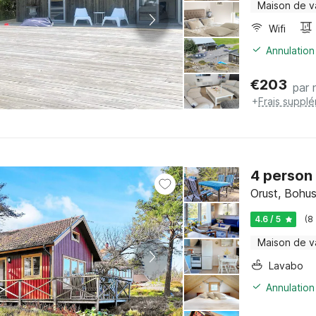
Maison de 
Wifi
Annulation
€
203
par 
+
Frais suppl
4 person 
Orust, Bohus
4.6 / 5
(8
Maison de 
Lavabo
Annulation