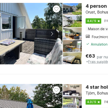
4 person
Orust, Bohus
4.4 / 5
(1
Maison de 
Annulation
€
63
par nu
+
Frais suppl
4 star ho
Tjörn, Bohus
4.3 / 5
(1