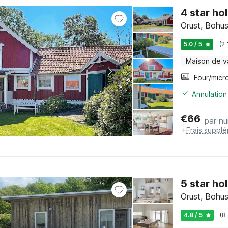
4 star ho
Orust, Bohus
5.0 / 5
(2
Maison de 
Annulation
€
66
par nu
+
Frais suppl
5 star ho
Orust, Bohus
4.8 / 5
(8