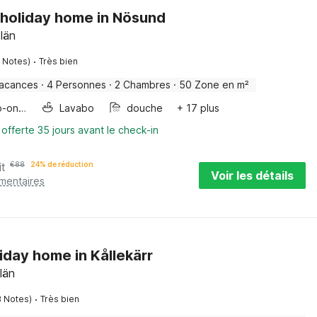
 holiday home in Nösund
län
·
1 Notes)
Très bien
vacances
·
4 Personnes
·
2 Chambres
·
50 Zone en m²
Four/micro-onde combinés
Lavabo
douche
+ 17 plus
 offerte 35 jours avant le check-in
it
€
88
24% de réduction
Voir les détails
émentaires
liday home in Kållekärr
län
·
8 Notes)
Très bien