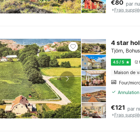
€
80
par nu
+
Frais suppl
4 star ho
Tjörn, Bohus
4.5 / 5
(2
Maison de 
Annulation
€
121
par n
+
Frais suppl