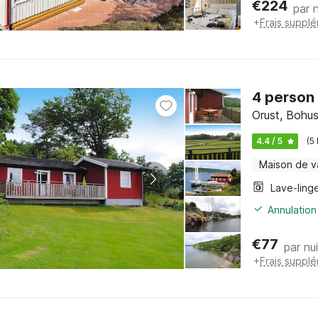
€
224
par n
+
Frais suppl
4 person
Orust, Bohus
4.4 / 5
(5
Maison de 
Lave-ling
Annulation
€
77
par nui
+
Frais suppl