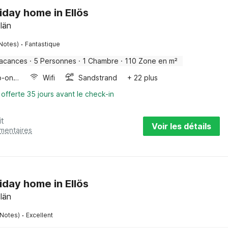
liday home in Ellös
län
·
 Notes)
Fantastique
vacances
·
5 Personnes
·
1 Chambre
·
110 Zone en m²
Four/micro-onde combinés
Wifi
Sandstrand
+ 22 plus
 offerte 35 jours avant le check-in
it
Voir les détails
émentaires
liday home in Ellös
län
·
 Notes)
Excellent