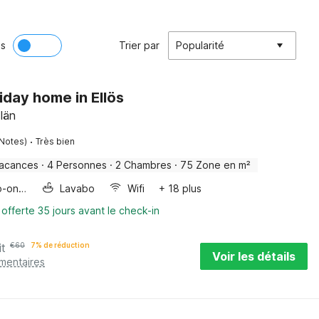
ès
Trier par
Popularité
liday home in Ellös
län
·
 Notes)
Très bien
vacances
·
4 Personnes
·
2 Chambres
·
75 Zone en m²
Four/micro-onde combinés
Lavabo
Wifi
+ 18 plus
 offerte 35 jours avant le check-in
it
€
60
7% de réduction
Voir les détails
émentaires