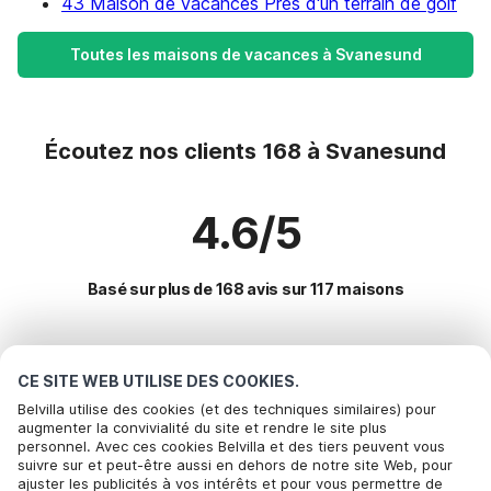
43 Maison de vacances Près d'un terrain de golf
Toutes les maisons de vacances à Svanesund
Écoutez nos clients 168 à Svanesund
4.6/5
Basé sur plus de 168 avis sur 117 maisons
Destinations les plus populaires pour les
CE SITE WEB UTILISE DES COOKIES.
vacances
Belvilla utilise des cookies (et des techniques similaires) pour
augmenter la convivialité du site et rendre le site plus
personnel. Avec ces cookies Belvilla et des tiers peuvent vous
Villes offrant les meilleures commodités pour les vacances
Appelez pour réserver
suivre sur et peut-être aussi en dehors de notre site Web, pour
ajuster les publicités à vos intérêts et pour vous permettre de
Maison de vacances au bord de la mer henan