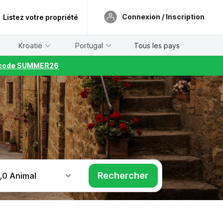
Connexion / Inscription
Listez votre propriété
Kroatië
Portugal
Tous les pays
le code SUMMER26
d
Rechercher
,
0 Animal