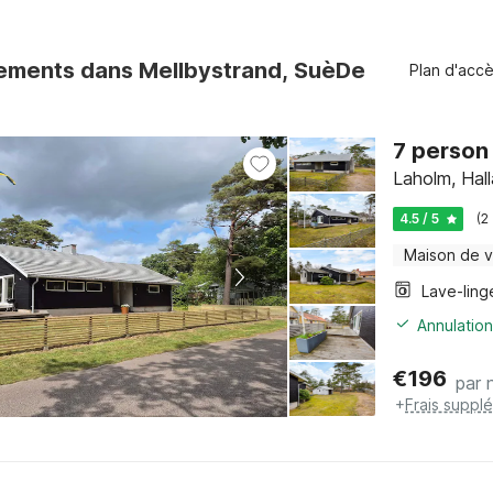
ements dans Mellbystrand, SuèDe
Plan d'acc
7 person
Laholm, Hal
4.5 / 5
(2
Maison de 
Lave-ling
Annulation
€
196
par n
+
Frais suppl