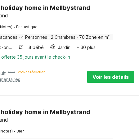
 holiday home in Mellbystrand
land
·
 Notes)
Fantastique
vacances
·
4 Personnes
·
2 Chambres
·
70 Zone en m²
Four/micro-onde combinés
Lit bébé
Jardin
+ 30 plus
 offerte 35 jours avant le check-in
uit
€
181
25% de réduction
Voir les détails
émentaires
 holiday home in Mellbystrand
land
·
 Notes)
Bien