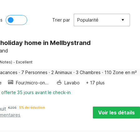
ès
Trier par
Popularité
 holiday home in Mellbystrand
land
·
 Notes)
Excellent
vacances
·
7 Personnes
·
2 Animaux
·
3 Chambres
·
110 Zone en m²
e
Four/micro-onde combinés
Lavabo
+ 17 plus
 offerte 35 jours avant le check-in
uit
€
206
5% de réduction
Voir les détails
émentaires