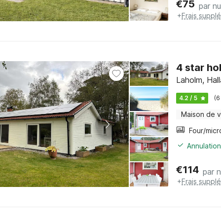
€
75
par nu
+
Frais suppl
4 star ho
Laholm, Hal
4.2 / 5
(6
Maison de 
Annulation
€
114
par n
+
Frais suppl