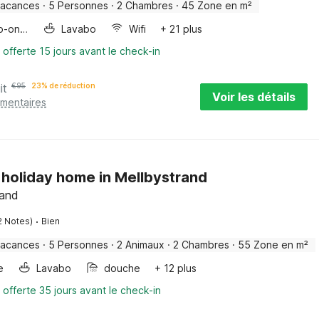
vacances
·
5 Personnes
·
2 Chambres
·
45 Zone en m²
Four/micro-onde combinés
Lavabo
Wifi
+ 21 plus
 offerte 15 jours avant le check-in
it
€
95
23% de réduction
Voir les détails
émentaires
 holiday home in Mellbystrand
land
·
2 Notes)
Bien
vacances
·
5 Personnes
·
2 Animaux
·
2 Chambres
·
55 Zone en m²
e
Lavabo
douche
+ 12 plus
 offerte 35 jours avant le check-in