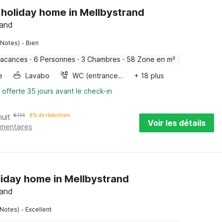
 holiday home in Mellbystrand
land
·
 Notes)
Bien
vacances
·
6 Personnes
·
3 Chambres
·
58 Zone en m²
e
Lavabo
WC (entrance from outside)
+ 18 plus
 offerte 35 jours avant le check-in
nuit
€
114
9% de réduction
Voir les détails
émentaires
liday home in Mellbystrand
land
·
 Notes)
Excellent