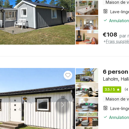
Maison de 
Lave-ling
Annulation
€
108
par 
+
Frais suppl
6 person
Laholm, Hal
3.5 / 5
(4
Maison de 
Lave-ling
Annulation