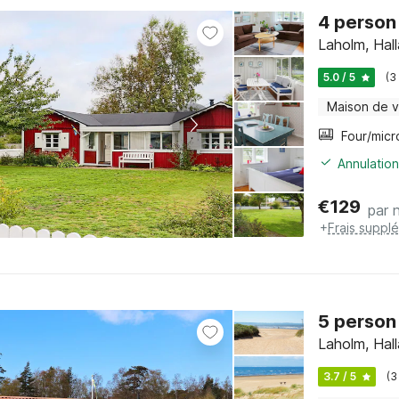
4 person
Laholm, Hal
5.0 / 5
(3
Maison de 
Annulation
€
129
par n
+
Frais suppl
5 person
Laholm, Hal
3.7 / 5
(3