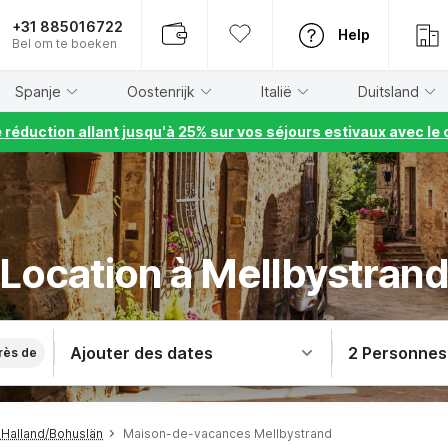
+31 885016722
Help
Bel om te boeken
Spanje
Oostenrijk
Italië
Duitsland
e réduction allant jusqu'à 25% sur vos séjours estivaux avec 
Location à Mellbystran
Ajouter des dates
2 Personnes
rès de
Halland/Bohuslän
Maison-de-vacances Mellbystrand