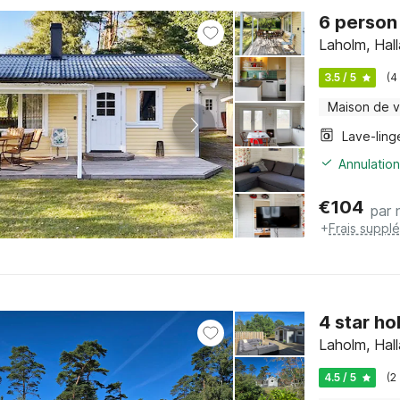
6 person
Laholm, Hal
3.5 / 5
(4
Maison de 
Lave-ling
Annulation
€
104
par 
+
Frais suppl
4 star ho
Laholm, Hal
4.5 / 5
(2