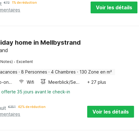
t
€
72
1% de réduction
Voir les détails
émentaires
liday home in Mellbystrand
land
·
 Notes)
Excellent
vacances
·
8 Personnes
·
4 Chambres
·
130 Zone en m²
Four/micro-onde combinés
Wifi
Meerblick/Seeblick
+ 27 plus
 offerte 35 jours avant le check-in
uit
€
351
42% de réduction
Voir les détails
émentaires