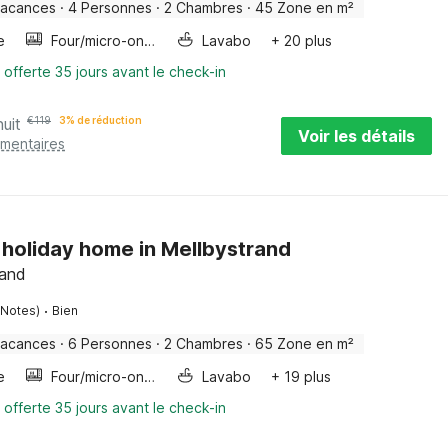
vacances
·
4 Personnes
·
2 Chambres
·
45 Zone en m²
e
Four/micro-onde combinés
Lavabo
+ 20 plus
 offerte 35 jours avant le check-in
nuit
€
119
3% de réduction
Voir les détails
émentaires
 holiday home in Mellbystrand
land
·
 Notes)
Bien
vacances
·
6 Personnes
·
2 Chambres
·
65 Zone en m²
e
Four/micro-onde combinés
Lavabo
+ 19 plus
 offerte 35 jours avant le check-in