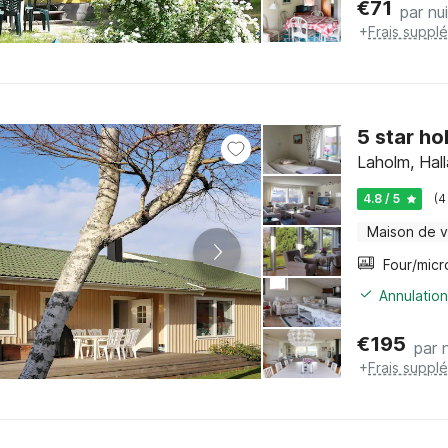
€
71
par nui
+
Frais suppl
5 star ho
Laholm, Hal
4.8 / 5
(4
Maison de 
Annulation
€
195
par n
+
Frais suppl