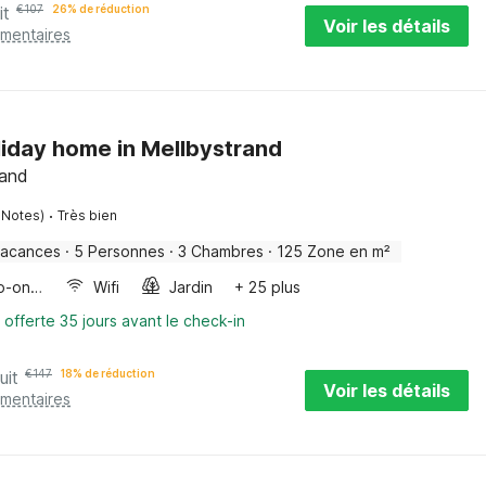
it
€
107
26% de réduction
Voir les détails
émentaires
liday home in Mellbystrand
land
·
 Notes)
Très bien
vacances
·
5 Personnes
·
3 Chambres
·
125 Zone en m²
Four/micro-onde combinés
Wifi
Jardin
+ 25 plus
 offerte 35 jours avant le check-in
uit
€
147
18% de réduction
Voir les détails
émentaires