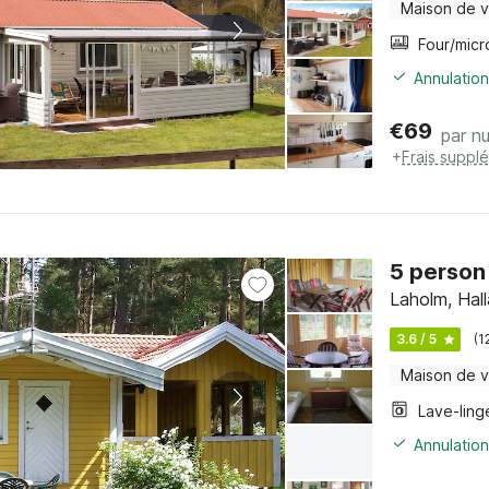
Maison de 
Annulation
€
69
par nu
+
Frais suppl
5 person
Laholm, Hal
3.6 / 5
(1
Maison de 
Lave-ling
Annulation