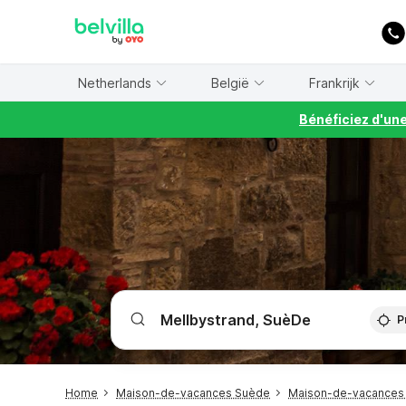
WIZARD MEMBER
Netherlands
België
Frankrijk
Bénéficiez d'un
P
Home
Maison-de-vacances Suède
Maison-de-vacances 