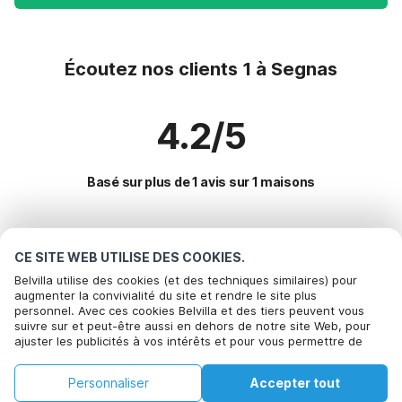
Écoutez nos clients 1 à Segnas
4.2/5
Basé sur plus de 1 avis sur 1 maisons
Destinations les plus populaires pour les
CE SITE WEB UTILISE DES COOKIES.
vacances
Belvilla utilise des cookies (et des techniques similaires) pour
augmenter la convivialité du site et rendre le site plus
personnel. Avec ces cookies Belvilla et des tiers peuvent vous
Villes offrant les meilleures commodités pour les vacances
suivre sur et peut-être aussi en dehors de notre site Web, pour
ajuster les publicités à vos intérêts et pour vous permettre de
Maison de vacances en station de ski samnaun-compatsch
Commodités populaires pour les vacances en Segnas
partager des informations via les médias sociaux. En cliquant sur
Maison de vacances au bord du lac lugano
Accepter, vous acceptez de le faire. Plus d'informations peuvent
Appartements de vacances
Personnaliser
Accepter tout
être trouvées dans notre
Villes populaires pour les vacances en Grisons
politique de cookie
.
Maison de vacances au bord du lac ascona