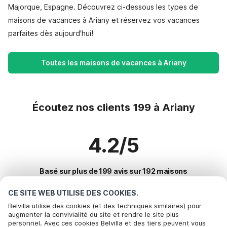
Majorque, Espagne. Découvrez ci-dessous les types de
maisons de vacances à Ariany et réservez vos vacances
parfaites dès aujourd'hui!
Toutes les maisons de vacances à Ariany
Écoutez nos clients 199 à Ariany
4.2/5
Basé sur plus de 199 avis sur 192 maisons
CE SITE WEB UTILISE DES COOKIES.
Belvilla utilise des cookies (et des techniques similaires) pour
Destinations les plus populaires pour les
augmenter la convivialité du site et rendre le site plus
personnel. Avec ces cookies Belvilla et des tiers peuvent vous
vacances