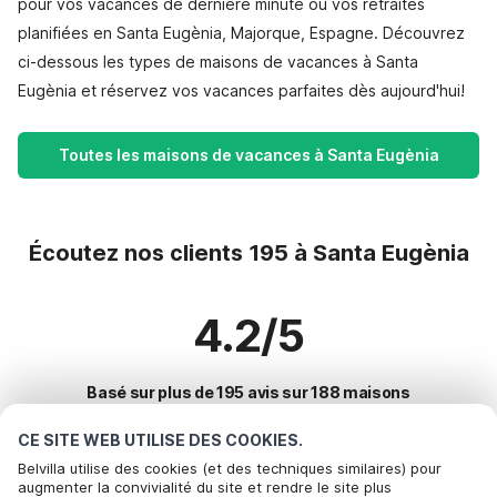
pour vos vacances de dernière minute ou vos retraites
planifiées en Santa Eugènia, Majorque, Espagne. Découvrez
ci-dessous les types de maisons de vacances à Santa
Eugènia et réservez vos vacances parfaites dès aujourd'hui!
Toutes les maisons de vacances à Santa Eugènia
Écoutez nos clients 195 à Santa Eugènia
4.2/5
Basé sur plus de 195 avis sur 188 maisons
CE SITE WEB UTILISE DES COOKIES.
Belvilla utilise des cookies (et des techniques similaires) pour
Destinations les plus populaires pour les
augmenter la convivialité du site et rendre le site plus