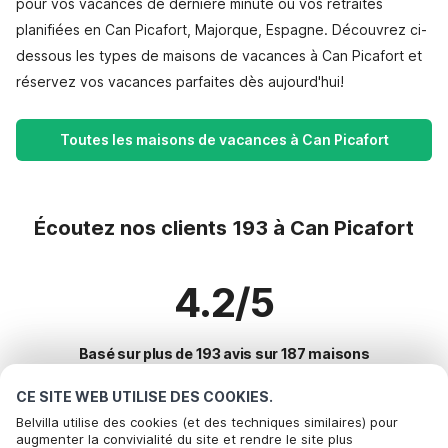
pour vos vacances de dernière minute ou vos retraites
planifiées en Can Picafort, Majorque, Espagne. Découvrez ci-
dessous les types de maisons de vacances à Can Picafort et
réservez vos vacances parfaites dès aujourd'hui!
Toutes les maisons de vacances à Can Picafort
Écoutez nos clients 193 à Can Picafort
4.2/5
Basé sur plus de 193 avis sur 187 maisons
CE SITE WEB UTILISE DES COOKIES.
Belvilla utilise des cookies (et des techniques similaires) pour
Destinations les plus populaires pour les
augmenter la convivialité du site et rendre le site plus