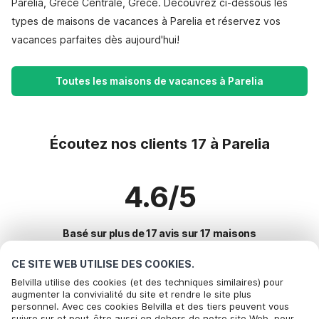
Parelia, Grèce Centrale, Grèce. Découvrez ci-dessous les
types de maisons de vacances à Parelia et réservez vos
vacances parfaites dès aujourd'hui!
Toutes les maisons de vacances à Parelia
Écoutez nos clients 17 à Parelia
4.6/5
Basé sur plus de 17 avis sur 17 maisons
CE SITE WEB UTILISE DES COOKIES.
Belvilla utilise des cookies (et des techniques similaires) pour
Destinations les plus populaires pour les
augmenter la convivialité du site et rendre le site plus
personnel. Avec ces cookies Belvilla et des tiers peuvent vous
vacances
suivre sur et peut-être aussi en dehors de notre site Web, pour