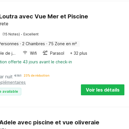
à Loutra avec Vue Mer et Piscine
rete
·
(15 Notes)
Excellent
Personnes
·
2 Chambres
·
75 Zone en m²
Console de jeux
Wifi
Parasol
+ 32 plus
tion offerte 43 jours avant le check-in
ar nuit
€
161
23% de réduction
pplémentaires
Voir les détails
e available
à Adele avec piscine et vue oliveraie