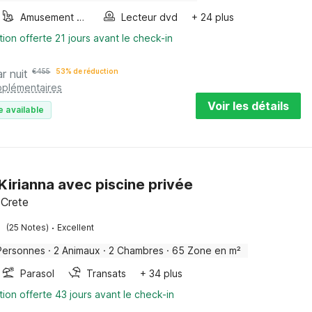
Amusement pour les enfants
Lecteur dvd
+ 24 plus
tion offerte 21 jours avant le check-in
r nuit
€
455
53% de réduction
pplémentaires
Voir les détails
e available
à Kirianna avec piscine privée
 Crete
·
(25 Notes)
Excellent
Personnes
·
2 Animaux
·
2 Chambres
·
65 Zone en m²
Parasol
Transats
+ 34 plus
tion offerte 43 jours avant le check-in