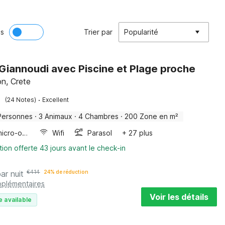
ès
Trier par
Popularité
à Giannoudi avec Piscine et Plage proche
n, Crete
·
(24 Notes)
Excellent
Personnes
·
3 Animaux
·
4 Chambres
·
200 Zone en m²
Four/micro-onde combinés
Wifi
Parasol
+ 27 plus
tion offerte 43 jours avant le check-in
par nuit
€
414
24% de réduction
pplémentaires
Voir les détails
e available