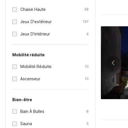
Chaise Haute
38
Jeux D'extérieur
197
Jeux D'intérieur
4
Mobilité réduite
Mobilité Réduite
10
Ascenseur
10
Bien-être
Bain À Bulles
8
Sauna
5