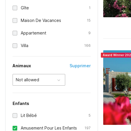
Gîte
1
Maison De Vacances
15
Appartement
9
Villa
166
Award Winner 20
Animaux
Supprimer
Not allowed
Enfants
Lit Bébé
5
Amusement Pour Les Enfants
197