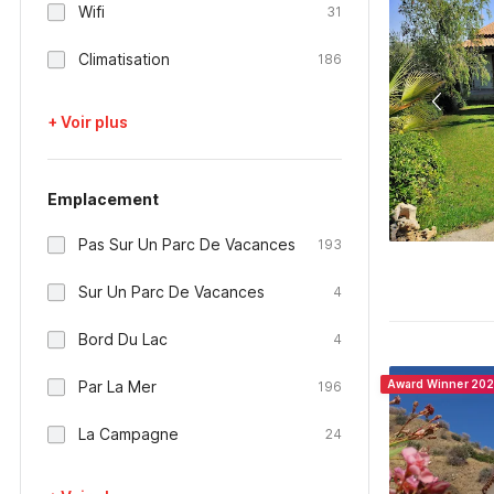
Wifi
31
Climatisation
186
+ Voir plus
Emplacement
Pas Sur Un Parc De Vacances
193
Sur Un Parc De Vacances
4
Bord Du Lac
4
Par La Mer
Award Winner 20
196
La Campagne
24