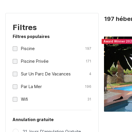
197 hébe
Filtres
Filtres populaires
Award Winner 20
Piscine
197
Piscine Privée
171
Sur Un Parc De Vacances
4
Par La Mer
196
Wifi
31
Annulation gratuite
21 Jours D'annulation Gratuite