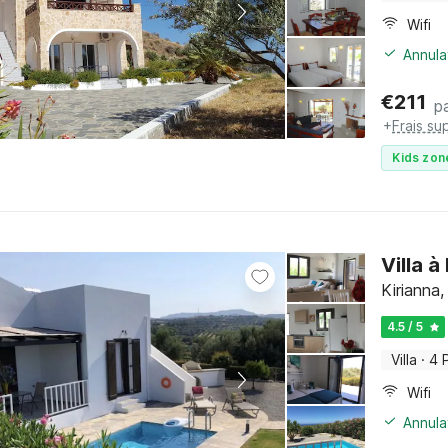
Wifi
Annula
€
211
pa
+
Frais su
Kids zon
Villa 
Kirianna,
4.5 / 5
Villa
·
4 
Wifi
Annula