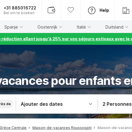
+31 885016722
Help
Bel om te boeken
Spanje
Oostenrijk
Italië
Duitsland
e réduction allant jusqu'à 25% sur vos séjours estivaux avec 
vacances pour enfants e
Ajouter des dates
2 Personnes
rès de
Grèce Centrale
Maison-de-vacances Roussospiti
Maison-de-vacance