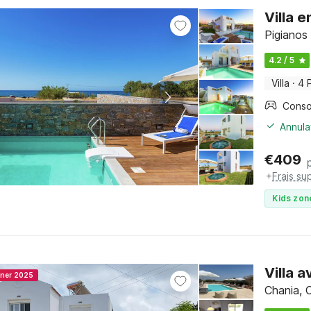
Villa 
Pigianos
4.2 / 5
Villa
·
4 
Annula
€
409
+
Frais su
Kids zon
Villa a
nner 2025
Chania, 