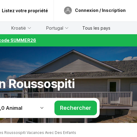
Connexion / Inscription
Listez votre propriété
Kroatië
Portugal
Tous les pays
le code SUMMER26
n Roussospiti
Rechercher
,
0 Animal
s Roussospiti Vacances Avec Des Enfants