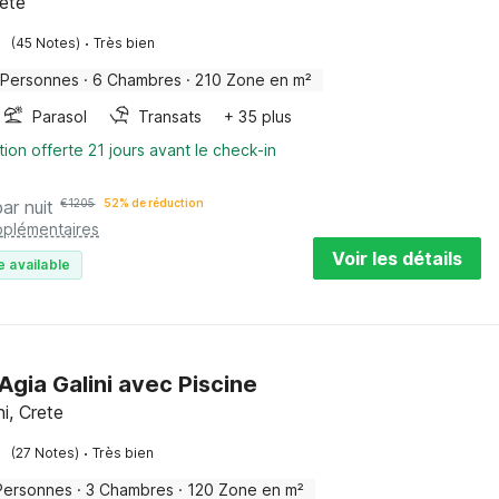
rete
·
(45 Notes)
Très bien
 Personnes
·
6 Chambres
·
210 Zone en m²
Parasol
Transats
+ 35 plus
tion offerte 21 jours avant le check-in
par nuit
€
1205
52% de réduction
pplémentaires
Voir les détails
e available
 Agia Galini avec Piscine
ni, Crete
·
(27 Notes)
Très bien
Personnes
·
3 Chambres
·
120 Zone en m²