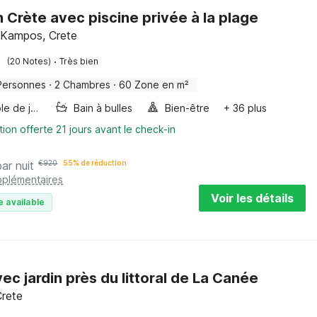
en Crète avec piscine privée à la plage
 Kampos, Crete
·
(20 Notes)
Très bien
Personnes
·
2 Chambres
·
60 Zone en m²
Console de jeux
Bain à bulles
Bien-être
+ 36 plus
tion offerte 21 jours avant le check-in
par nuit
€
920
55% de réduction
pplémentaires
Voir les détails
e available
vec jardin près du littoral de La Canée
Crete