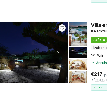
Villa 
Kalamits
4.4 / 5
Maison 
Wifi
Annula
€
217
p
+
Frais su
Kids zon