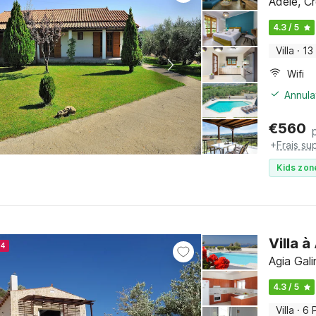
Adele, C
4.3 / 5
Villa
·
13
Wifi
Annula
€
560
+
Frais su
Kids zon
Villa à
24
Agia Gali
4.3 / 5
Villa
·
6 