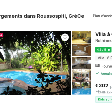
rgements dans Roussospiti, GrèCe
Plan d'acc
Villa 
24
Rethimno
4.6 / 5
Villa
·
8 
Annula
€
302
+
Frais su
Kids zon