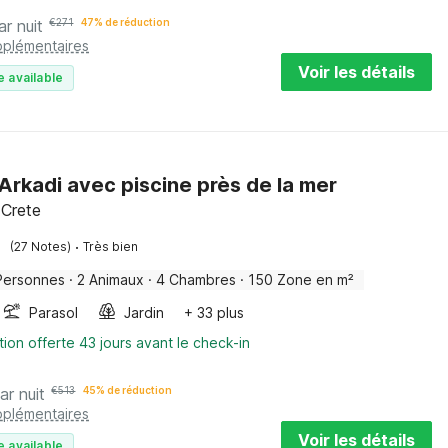
ar nuit
€
271
47% de réduction
pplémentaires
Voir les détails
e available
à Arkadi avec piscine près de la mer
 Crete
·
(27 Notes)
Très bien
Personnes
·
2 Animaux
·
4 Chambres
·
150 Zone en m²
Parasol
Jardin
+ 33 plus
tion offerte 43 jours avant le check-in
ar nuit
€
513
45% de réduction
pplémentaires
Voir les détails
e available