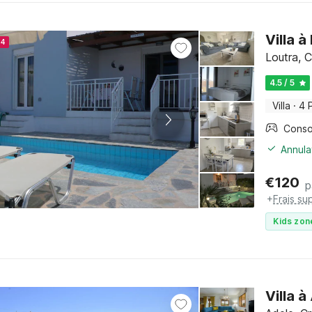
Villa 
24
Loutra, C
4.5 / 5
Villa
·
4 
Annula
€
120
p
+
Frais su
Kids zon
Villa 