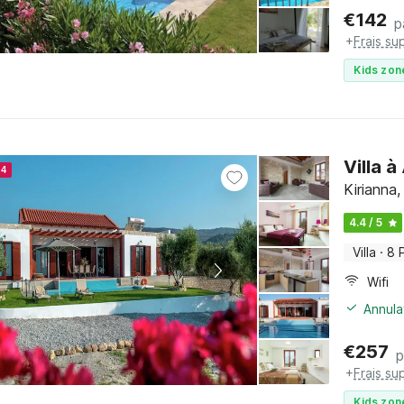
€
142
p
+
Frais su
Kids zon
Villa 
24
Kirianna,
4.4 / 5
Villa
·
8 
Wifi
Annula
€
257
p
+
Frais su
Kids zon