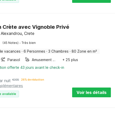
en Crète avec Vignoble Privé
i Alexandrou, Crete
·
(45 Notes)
Très bien
de vacances
·
6 Personnes
·
3 Chambres
·
80 Zone en m²
Parasol
Amusement pour les enfants
+ 25 plus
tion offerte 43 jours avant le check-in
ar nuit
€
305
26% de réduction
pplémentaires
Voir les détails
e available