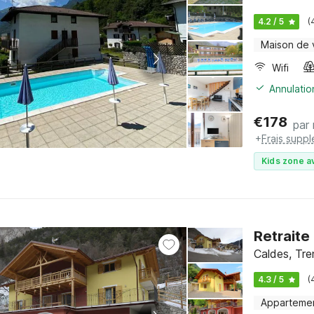
4.2 / 5
(
Maison de
Wifi
Annulatio
€
178
par 
+
Frais supp
Kids zone a
Retraite
Caldes, Tre
4.3 / 5
(
Apparteme