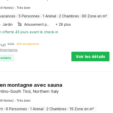
·
44 Notes)
Très bien
 vacances
·
5 Personnes
·
1 Animal
·
2 Chambres
·
60 Zone en m²
Jardin
Amusement pour les enfants
+ 28 plus
n offerte 43 jours avant le check-in
nuit
€
286
39% de réduction
lémentaires
Voir les détails
vailable
 en montagne avec sauna
ntino-South Tirol, Northern Italy
·
46 Notes)
Très bien
nt
·
6 Personnes
·
1 Animal
·
2 Chambres
·
19 Zone en m²