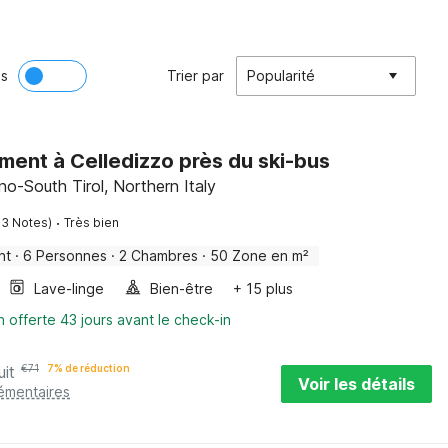
ès
Trier par
Popularité
ent à Celledizzo près du ski-bus
ino-South Tirol, Northern Italy
·
13 Notes)
Très bien
nt
·
6 Personnes
·
2 Chambres
·
50 Zone en m²
Lave-linge
Bien-être
+ 15 plus
n offerte 43 jours avant le check-in
uit
€
71
7% de réduction
Voir les détails
lémentaires