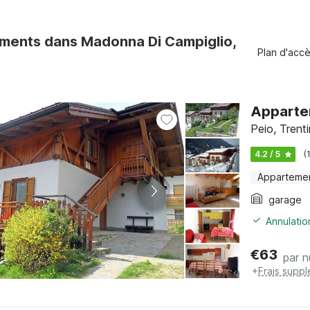
ments dans Madonna Di Campiglio,
Plan d'acc
Appartem
Peio, Trent
4.2 / 5
(
Apparteme
garage
Annulatio
€
63
par n
+
Frais supp