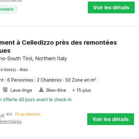
Voir les détails
vailable
ment à Celledizzo près des remontées
ues
ino-South Tirol, Northern Italy
·
14 Notes)
Bien
nt
·
6 Personnes
·
2 Chambres
·
50 Zone en m²
Lave-linge
Bien-être
+ 15 plus
n offerte 43 jours avant le check-in
uit
€
71
7% de réduction
Voir les détails
lémentaires