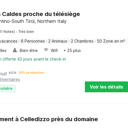
 Caldes proche du télésiège
ntino-South Tirol, Northern Italy
·
31 Notes)
Très bien
 vacances
·
6 Personnes
·
2 Animaux
·
2 Chambres
·
50 Zone en m²
lles
Bien-être
Wifi
+ 25 plus
n offerte 43 jours avant le check-in
nuit
€
279
38% de réduction
lémentaires
Voir les détails
vailable
ent à Celledizzo près du domaine