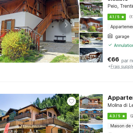
Peio, Trent
4.1 / 5
(1
Apparteme
garage
Annulatio
€
66
par n
+
Frais supp
Appartem
Molina di L
4.3 / 5
(
Maison de