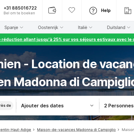
+31 885016722
Help
Bel om te boeken
Spanje
Oostenrijk
Italië
Duitsland
e réduction allant jusqu'à 25% sur vos séjours estivaux avec 
ien - Location de vaca
en Madonna di Campigli
Ajouter des dates
2 Personnes
rès de
entin-Haut-Adige
Maison-de-vacances Madonna di Campiglio
Maison