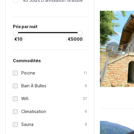
43 Jours D'annulation Gratuite
Prix par nuit
€10
€5000
Commodités
Piscine
11
Bain À Bulles
6
Wifi
37
Climatisation
9
Sauna
9