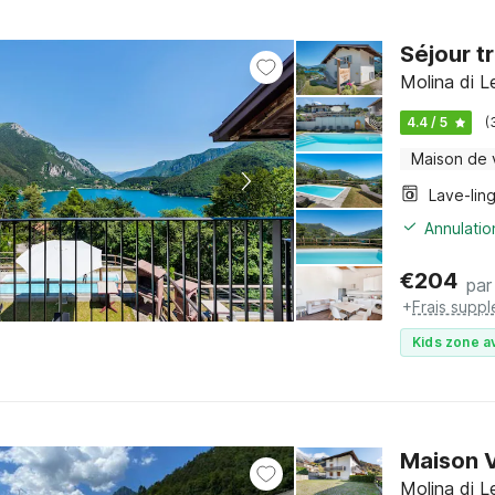
Séjour t
Molina di L
4.4 / 5
(
Maison de
Lave-lin
Annulatio
€
204
par
+
Frais supp
Kids zone a
Maison V
Molina di L