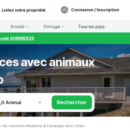
Connexion / Inscription
Listez votre propriété
Kroatië
Portugal
Tous les pays
le code SUMMER26
nces avec animaux
o
Rechercher
,
0 Animal
-de-vacances Madonna di Campiglio Avec Chien