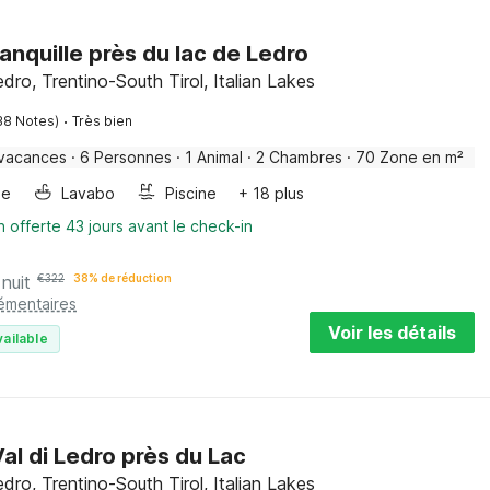
ranquille près du lac de Ledro
edro, Trentino-South Tirol, Italian Lakes
·
38 Notes)
Très bien
 vacances
·
6 Personnes
·
1 Animal
·
2 Chambres
·
70 Zone en m²
ge
Lavabo
Piscine
+ 18 plus
n offerte 43 jours avant le check-in
 nuit
€
322
38% de réduction
lémentaires
Voir les détails
vailable
al di Ledro près du Lac
edro, Trentino-South Tirol, Italian Lakes