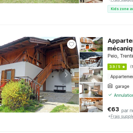
Kids zone a
Apparte
mécaniq
Peio, Trent
3.9 / 5
(
Apparteme
garage
Annulatio
€
63
par n
+
Frais supp