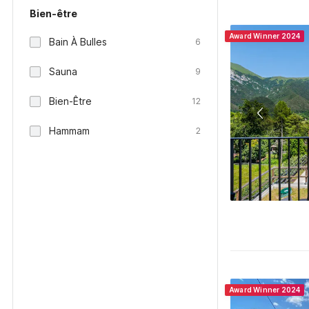
Bien-être
Award Winner 2024
Bain À Bulles
6
Sauna
9
Bien-Être
12
Hammam
2
Award Winner 2024