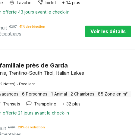
ge
Lavabo
bidet
+ 14 plus
n offerte 43 jours avant le check-in
nuit
€
297
41% de réduction
Voir les détails
lémentaires
 familiale près de Garda
is, Trentino-South Tirol, Italian Lakes
·
12 Notes)
Excellent
 vacances
·
6 Personnes
·
1 Animal
·
2 Chambres
·
85 Zone en m²
Transats
Trampoline
+ 32 plus
n offerte 21 jours avant le check-in
nuit
€
161
28% de réduction
lémentaires