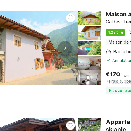
Maison à
Caldes, Tre
4.2 / 5
(
Maison de
Bain à bu
Annulatio
€
170
par 
+
Frais supp
Kids zone a
Appartem
skiable