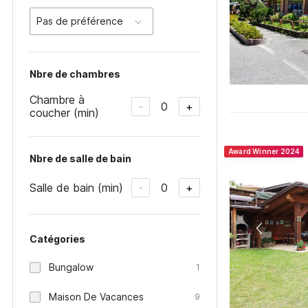
Pas de préférence
Nbre de chambres
Chambre à
0
-
+
coucher (min)
Award Winner 2024
Nbre de salle de bain
Salle de bain (min)
0
-
+
Catégories
Bungalow
1
Maison De Vacances
9