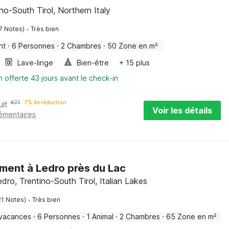
ino-South Tirol, Northern Italy
·
7 Notes)
Très bien
nt
·
6 Personnes
·
2 Chambres
·
50 Zone en m²
Lave-linge
Bien-être
+ 15 plus
n offerte 43 jours avant le check-in
uit
€
71
7% de réduction
Voir les détails
lémentaires
ent à Ledro près du Lac
edro, Trentino-South Tirol, Italian Lakes
·
21 Notes)
Très bien
 vacances
·
6 Personnes
·
1 Animal
·
2 Chambres
·
65 Zone en m²