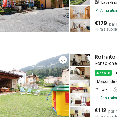
Lave-lin
Annulatio
€
179
par 
+
Frais supp
Retraite
Ronzo-chien
4.7 / 5
(
Maison de
Wifi
Annulatio
€
112
par 
+
Frais supp