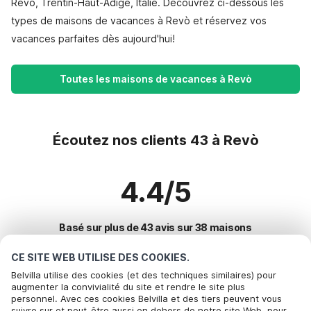
Revò, Trentin-Haut-Adige, Italie. Découvrez ci-dessous les
types de maisons de vacances à Revò et réservez vos
vacances parfaites dès aujourd'hui!
Toutes les maisons de vacances à Revò
Écoutez nos clients 43 à Revò
4.4/5
Basé sur plus de 43 avis sur 38 maisons
CE SITE WEB UTILISE DES COOKIES.
Belvilla utilise des cookies (et des techniques similaires) pour
Destinations les plus populaires pour les
augmenter la convivialité du site et rendre le site plus
personnel. Avec ces cookies Belvilla et des tiers peuvent vous
vacances
Appelez pour réserver
suivre sur et peut-être aussi en dehors de notre site Web, pour