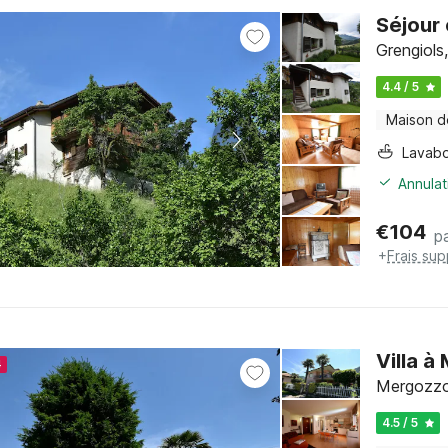
Séjour 
Grengiols,
4.4 / 5
Maison d
Lavab
Annulat
€
104
pa
+
Frais su
Villa 
4
Mergozzo,
4.5 / 5