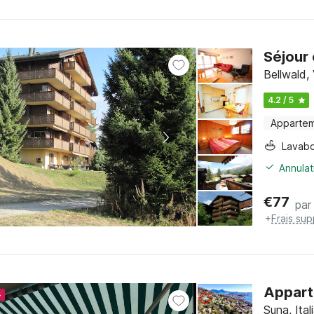
Séjour 
Bellwald, 
4.2 / 5
Apparte
Lavab
Annulat
€
77
par 
+
Frais su
Apparte
4
Suna, Ita