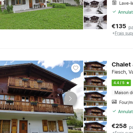
Lave-l
Annulat
€
135
pa
+
Frais su
Chalet 
Fiesch, Va
4.4 / 5
Maison d
Annulat
€
258
p
+
Frais su