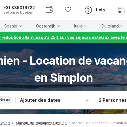
+31 885016722
Help
Bel om te boeken
Spanje
Oostenrijk
Italië
Duitsland
e réduction allant jusqu'à 25% sur vos séjours estivaux avec 
ien - Location de vaca
en Simplon
Ajouter des dates
2 Personnes
rès de
Valais
Maison-de-vacances Simplon
Maison-de-vacances Simplon A