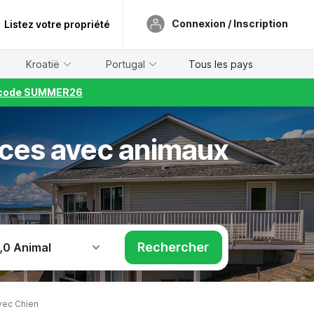
Connexion / Inscription
Listez votre propriété
Kroatië
Portugal
Tous les pays
le code SUMMER26
nces avec animaux
Rechercher
,
0 Animal
vec Chien