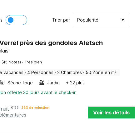
ès
Trier par
Popularité
Verrel près des gondoles Aletsch
lais
·
(45 Notes)
Très bien
e vacances
·
4 Personnes
·
2 Chambres
·
50 Zone en m²
Sèche-linge
Jardin
+ 22 plus
ion offerte 30 jours avant le check-in
 nuit
€
136
26% de réduction
Voir les détails
pplémentaires