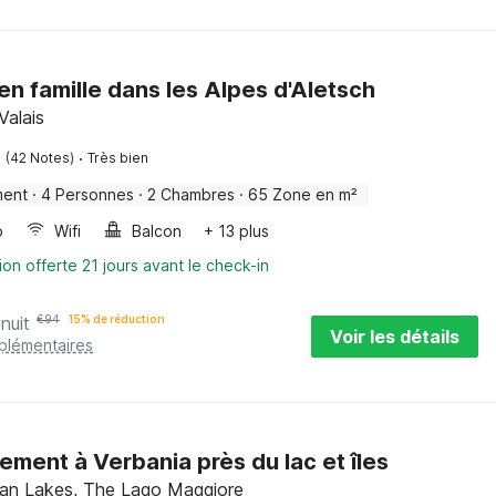
en famille dans les Alpes d'Aletsch
Valais
·
(42 Notes)
Très bien
ment
·
4 Personnes
·
2 Chambres
·
65 Zone en m²
o
Wifi
Balcon
+ 13 plus
ion offerte 21 jours avant le check-in
nuit
€
94
15% de réduction
Voir les détails
pplémentaires
ment à Verbania près du lac et îles
lian Lakes, The Lago Maggiore