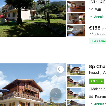
Villa
·
4 P
Wifi
Annulat
€
158
pa
+
Frais su
Kids zone
8p Cha
Fiesch, Va
4.3 / 5
Maison d
Annulat