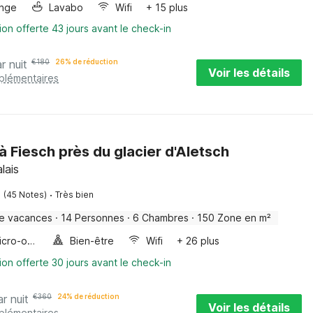
inge
Lavabo
Wifi
+ 15 plus
ion offerte 43 jours avant le check-in
r nuit
€
180
26% de réduction
Voir les détails
pplémentaires
à Fiesch près du glacier d'Aletsch
lais
·
(45 Notes)
Très bien
e vacances
·
14 Personnes
·
6 Chambres
·
150 Zone en m²
Four/micro-onde combinés
Bien-être
Wifi
+ 26 plus
ion offerte 30 jours avant le check-in
ar nuit
€
360
24% de réduction
Voir les détails
pplémentaires