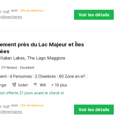
r nuit
€
274
34% de réduction
Voir les détails
pplémentaires
ement près du Lac Majeur et Îles
ées
 Italian Lakes, The Lago Maggiore
·
(17 Notes)
Excellent
ment
·
4 Personnes
·
2 Chambres
·
60 Zone en m²
inge
bidet
Wifi
+ 19 plus
ion offerte 21 jours avant le check-in
r nuit
€
233
23% de réduction
Voir les détails
pplémentaires