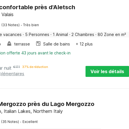
confortable près d'Aletsch
 Valais
·
(33 Notes)
Très bien
e vacances
·
5 Personnes
·
1 Animal
·
2 Chambres
·
80 Zone en m²
o
terrasse
Salle de bains
+ 12 plus
ion offerte 43 jours avant le check-in
r nuit
€
171
37% de réduction
Voir les détails
pplémentaires
à Mergozzo près du Lago Mergozzo
 Italian Lakes, Northern Italy
·
(35 Notes)
Excellent