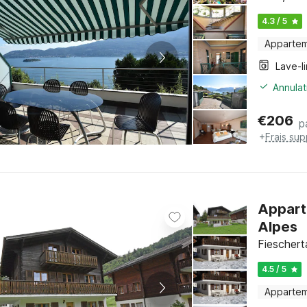
4.3 / 5
Apparte
Lave-l
Annulat
€
206
p
+
Frais su
Appart
Alpes
Fiescherta
4.5 / 5
Apparte