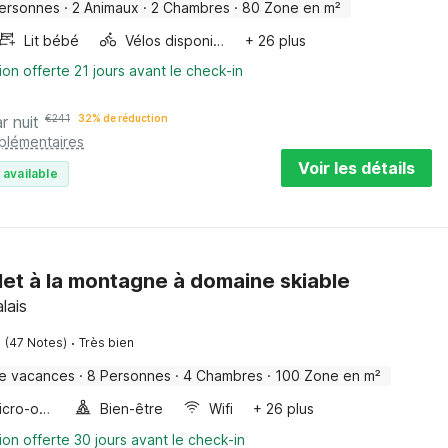
ersonnes
·
2 Animaux
·
2 Chambres
·
80 Zone en m²
Lit bébé
Vélos disponibles
+ 26 plus
ion offerte 21 jours avant le check-in
r nuit
€
241
32% de réduction
pplémentaires
Voir les détails
 available
let à la montagne à domaine skiable
lais
·
(47 Notes)
Très bien
e vacances
·
8 Personnes
·
4 Chambres
·
100 Zone en m²
Four/micro-onde combinés
Bien-être
Wifi
+ 26 plus
ion offerte 30 jours avant le check-in