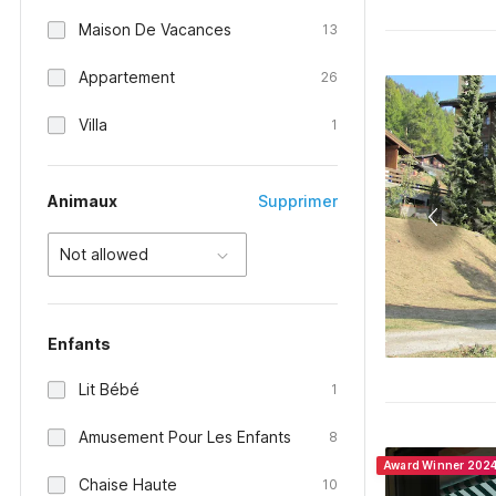
Maison De Vacances
13
Appartement
26
Villa
1
Animaux
Supprimer
Not allowed
Enfants
Lit Bébé
1
Amusement Pour Les Enfants
8
Award Winner 202
Chaise Haute
10