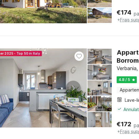
€
174
pa
+
Frais su
Appart
er 2025 - Top 50 in Italy
Borrom
Verbania,
4.8 / 5
Apparte
Lave-l
Annulat
€
172
pa
+
Frais su