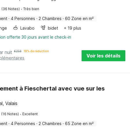
·
(36 Notes)
Très bien
ment
·
4 Personnes
·
2 Chambres
·
60 Zone en m²
inge
Lavabo
bidet
+ 19 plus
ion offerte 30 jours avant le check-in
ar nuit
€
258
18% de réduction
Voir les détails
pplémentaires
ement à Fieschertal avec vue sur les
l, Valais
·
(16 Notes)
Excellent
ment
·
4 Personnes
·
2 Chambres
·
65 Zone en m²