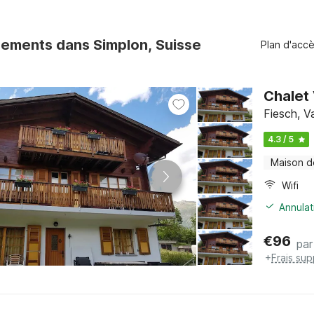
ements dans Simplon, Suisse
Plan d'acc
Chalet 
Fiesch, Va
4.3 / 5
Maison d
Wifi
Annulat
€
96
par
+
Frais su