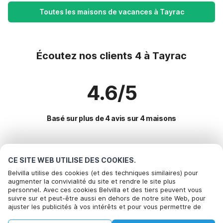
Toutes les maisons de vacances à Tayrac
Écoutez nos clients 4 à Tayrac
4.6/5
Basé sur plus de 4 avis sur 4 maisons
Destinations les plus populaires pour les
CE SITE WEB UTILISE DES COOKIES.
vacances
Belvilla utilise des cookies (et des techniques similaires) pour
augmenter la convivialité du site et rendre le site plus
personnel. Avec ces cookies Belvilla et des tiers peuvent vous
Villes offrant les meilleures commodités pour les vacances
Appelez pour réserver
suivre sur et peut-être aussi en dehors de notre site Web, pour
ajuster les publicités à vos intérêts et pour vous permettre de
Location de vacances pour enfants blanquefort-sur-briolance
Commodités populaires pour les vacances en Tayrac
partager des informations via les médias sociaux. En cliquant sur
Location de vacances pour enfants saint-front-sur-lemance