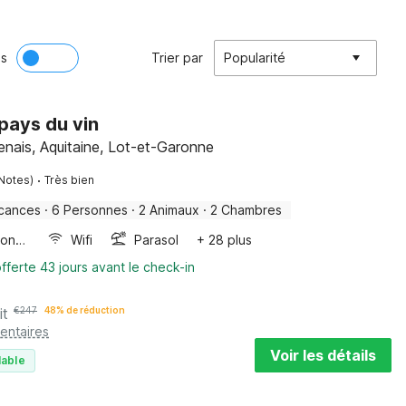
ès
Trier par
Popularité
pays du vin
nais, Aquitaine, Lot-et-Garonne
·
Notes)
Très bien
cances
·
6 Personnes
·
2 Animaux
·
2 Chambres
Four/micro-onde combinés
Wifi
Parasol
+ 28 plus
fferte 43 jours avant le check-in
it
€
247
48% de réduction
entaires
Voir les détails
lable