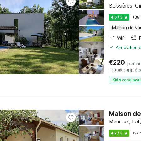
Boissières, G
4.6 / 5
(38
Maison de va
Wifi
Annulation o
€
220
par nu
+
Frais supplém
Kids zone avai
Maison de
Mauroux, Lot,
4.2 / 5
(22 