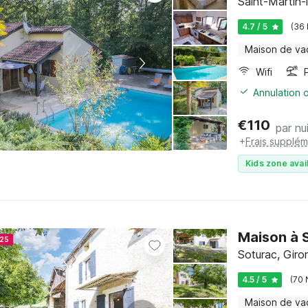
Saint-Martin-
4.7 / 5
(36
Maison de va
Wifi
Annulation o
€
110
par nu
+
Frais supplém
Kids zone avai
Maison à 
025
Soturac, Giro
4.5 / 5
(70 
Maison de va