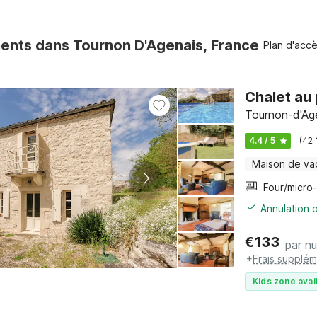
nts dans Tournon D'Agenais, France
Plan d'acc
Chalet au 
Tournon-d'Age
4.4 / 5
(42 
Maison de va
Annulation o
€
133
par nu
+
Frais supplém
Kids zone avai