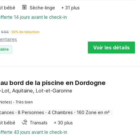
Lit bébé
Sèche-linge
+ 31 plus
fferte 14 jours avant le check-in
€
155
50% de réduction
entaires
Voir les détails
lable
au bord de la piscine en Dordogne
r-Lot, Aquitaine, Lot-et-Garonne
·
 Notes)
Très bien
cances
·
8 Personnes
·
4 Chambres
·
160 Zone en m²
Lit bébé
Transats
+ 30 plus
fferte 43 jours avant le check-in