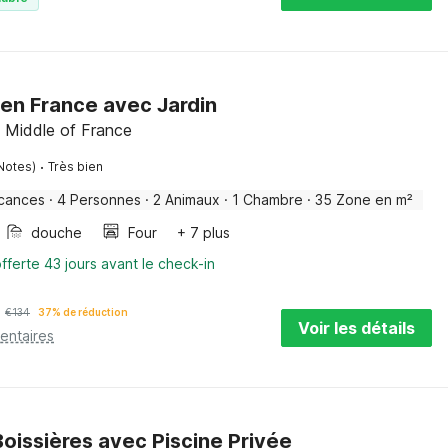
en France avec Jardin
 Middle of France
·
Notes)
Très bien
cances
·
4 Personnes
·
2 Animaux
·
1 Chambre
·
35 Zone en m²
douche
Four
+ 7 plus
fferte 43 jours avant le check-in
€
134
37% de réduction
Voir les détails
entaires
oissières avec Piscine Privée