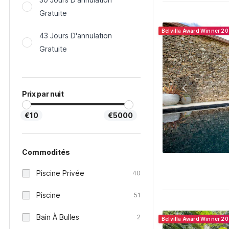
Gratuite
Belvilla Award Winner 2
43 Jours D'annulation
Gratuite
Prix par nuit
€10
€5000
Commodités
Piscine Privée
40
Piscine
51
Bain À Bulles
2
Belvilla Award Winner 2