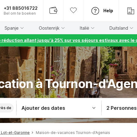
+31 885016722
Help
Bel om te boeken
Spanje
Oostenrijk
Italië
Duitsland
e réduction allant jusqu'à 25% sur vos séjours estivaux avec 
cation à Tournon-d'Agen
Ajouter des dates
2 Personnes
rès de
 Lot-et-Garonne
Maison-de-vacances Tournon-d'Agenais