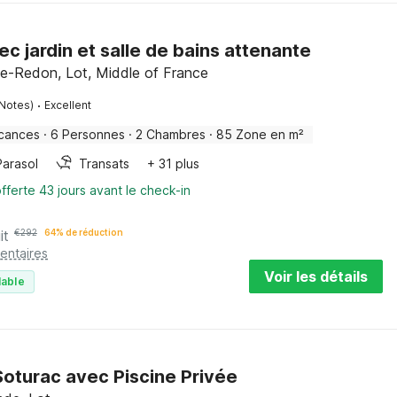
c jardin et salle de bains attenante
le-Redon, Lot, Middle of France
·
 Notes)
Excellent
cances
·
6 Personnes
·
2 Chambres
·
85 Zone en m²
Parasol
Transats
+ 31 plus
fferte 43 jours avant le check-in
it
€
292
64% de réduction
entaires
Voir les détails
lable
Soturac avec Piscine Privée