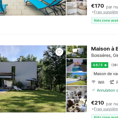
€
170
par nu
+
Frais supplém
Kids zone avai
Maison à B
Boissières, G
4.6 / 5
(38
Maison de va
Wifi
Annulation o
€
210
par nu
+
Frais supplém
Kids zone avai