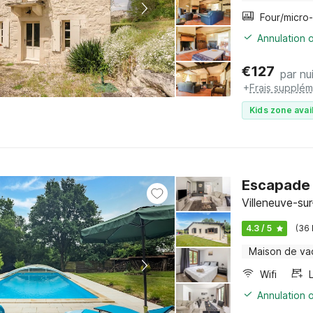
Annulation o
€
127
par nu
+
Frais supplém
Kids zone avai
Escapade 
Villeneuve-su
4.3 / 5
(36
Maison de va
Wifi
Annulation o