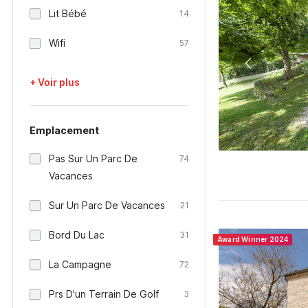
Lit Bébé
14
Wifi
57
+ Voir plus
Emplacement
Pas Sur Un Parc De
74
Vacances
Sur Un Parc De Vacances
21
Bord Du Lac
31
Award Winner 2024
La Campagne
72
Prs D'un Terrain De Golf
3