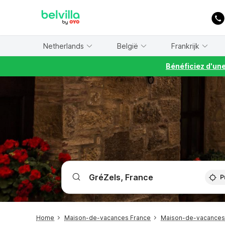
WIZARD MEMBER
Netherlands
België
Frankrijk
Bénéficiez d'un
P
Home
Maison-de-vacances France
Maison-de-vacances