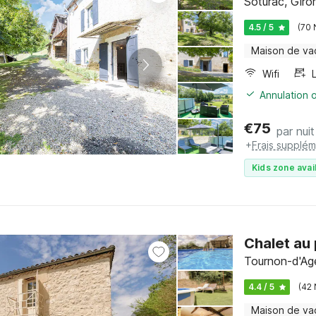
Soturac, Giro
4.5 / 5
(70 
Maison de va
Wifi
Annulation o
€
75
par nuit
+
Frais supplém
Kids zone avai
Chalet au 
Tournon-d'Age
4.4 / 5
(42 
Maison de va