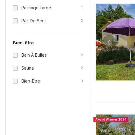
Passage Large
1
Pas De Seuil
2
Bien-être
Bain À Bulles
2
Sauna
2
Bien-Être
3
Award Winner 2024