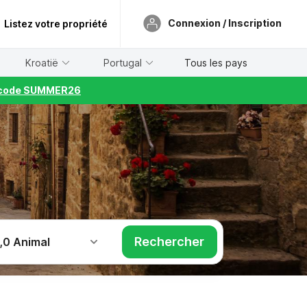
Connexion / Inscription
Listez votre propriété
Kroatië
Portugal
Tous les pays
le code SUMMER26
Rechercher
,
0 Animal