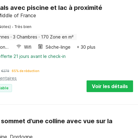
zals avec piscine et lac à proximité
Middle of France
·
Notes)
Très bien
nnes
·
3 Chambres
·
170 Zone en m²
Four/micro-onde combinés
Wifi
Sèche-linge
+ 30 plus
fferte 21 jours avant le check-in
€
279
65% de réduction
entaires
Voir les détails
lable
sommet d'une colline avec vue sur la
aine, Dordogne