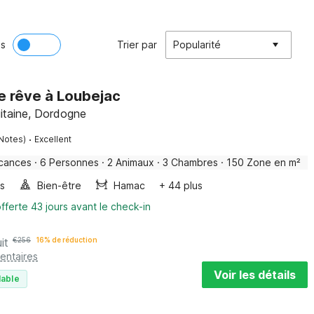
ès
Trier par
Popularité
e rêve à Loubejac
itaine, Dordogne
·
Notes)
Excellent
cances
·
6 Personnes
·
2 Animaux
·
3 Chambres
·
150 Zone en m²
es
Bien-être
Hamac
+ 44 plus
fferte 43 jours avant le check-in
it
€
256
16% de réduction
entaires
Voir les détails
lable