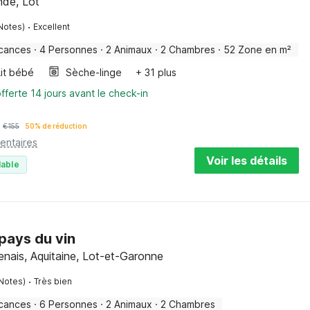
nde, Lot
·
Notes)
Excellent
cances
·
4 Personnes
·
2 Animaux
·
2 Chambres
·
52 Zone en m²
Lit bébé
Sèche-linge
+ 31 plus
fferte 14 jours avant le check-in
€
155
50% de réduction
entaires
Voir les détails
lable
pays du vin
nais, Aquitaine, Lot-et-Garonne
·
Notes)
Très bien
cances
·
6 Personnes
·
2 Animaux
·
2 Chambres