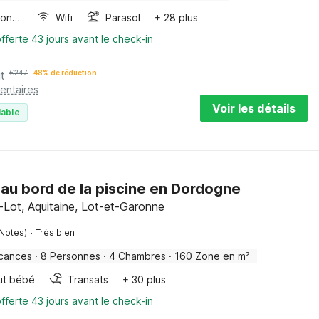
Four/micro-onde combinés
Wifi
Parasol
+ 28 plus
fferte 43 jours avant le check-in
it
€
247
48% de réduction
entaires
Voir les détails
lable
au bord de la piscine en Dordogne
r-Lot, Aquitaine, Lot-et-Garonne
·
 Notes)
Très bien
cances
·
8 Personnes
·
4 Chambres
·
160 Zone en m²
Lit bébé
Transats
+ 30 plus
fferte 43 jours avant le check-in