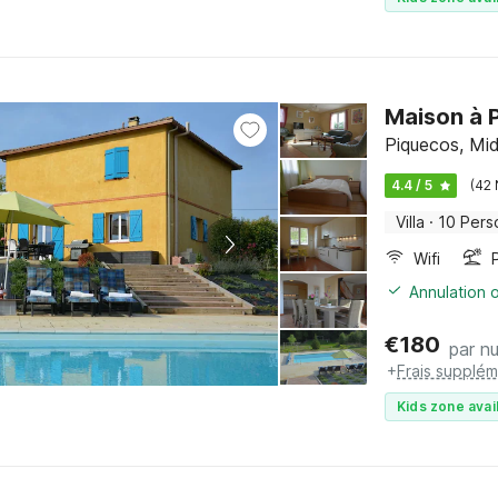
Maison à 
Piquecos, Mid
4.4 / 5
(42 
Villa
·
10 Pers
Wifi
Annulation o
€
180
par nu
+
Frais supplém
Kids zone avai