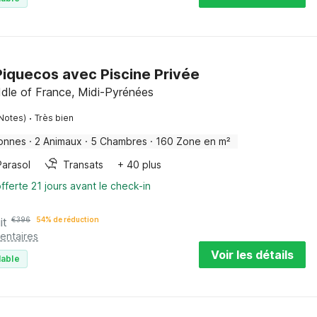
Piquecos avec Piscine Privée
dle of France, Midi-Pyrénées
·
Notes)
Très bien
onnes
·
2 Animaux
·
5 Chambres
·
160 Zone en m²
Parasol
Transats
+ 40 plus
fferte 21 jours avant le check-in
it
€
396
54% de réduction
entaires
Voir les détails
lable