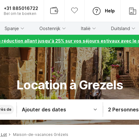
+31 885016722
Help
Bel om te boeken
Spanje
Oostenrijk
Italië
Duitsland
e réduction allant jusqu'à 25% sur vos séjours estivaux avec 
Location à Grezels
Ajouter des dates
2 Personnes
rès de
 Lot
Maison-de-vacances Grézels