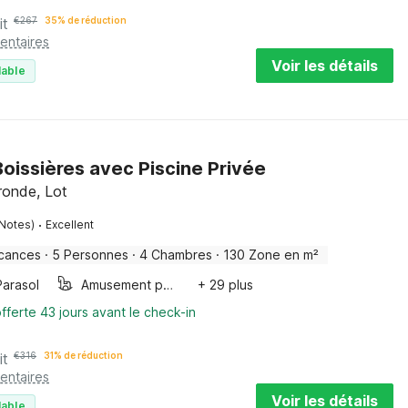
it
€
267
35% de réduction
entaires
Voir les détails
lable
oissières avec Piscine Privée
ironde, Lot
·
 Notes)
Excellent
cances
·
5 Personnes
·
4 Chambres
·
130 Zone en m²
Parasol
Amusement pour les enfants
+ 29 plus
fferte 43 jours avant le check-in
it
€
316
31% de réduction
entaires
Voir les détails
lable