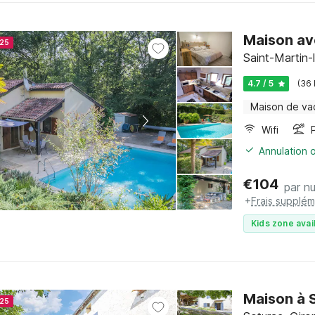
Maison ave
025
Saint-Martin-
4.7 / 5
(36
Maison de va
Wifi
Annulation o
€
104
par nu
+
Frais supplém
Kids zone avai
Maison à 
025