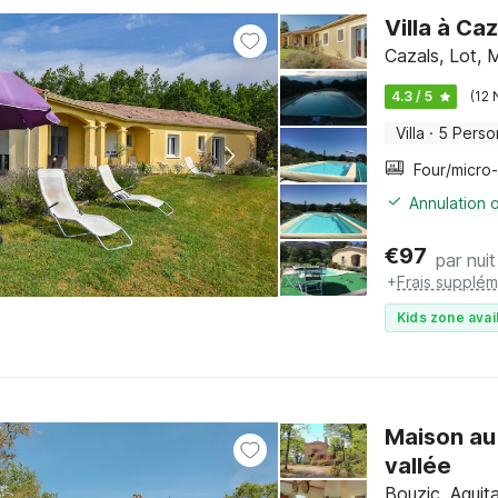
Villa à Ca
Cazals, Lot, 
4.3 / 5
(12 
Villa
·
5 Perso
Annulation o
€
97
par nuit
+
Frais supplém
Kids zone avai
Maison au 
vallée
Bouzic, Aquit