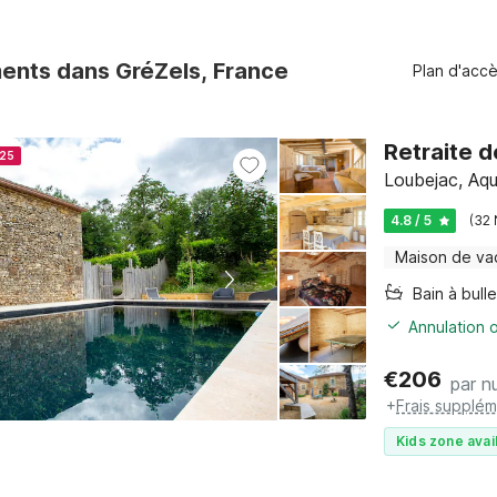
nts dans GréZels, France
Plan d'acc
Retraite d
025
Loubejac, Aqu
4.8 / 5
(32 
Maison de va
Bain à bull
Annulation o
€
206
par nu
+
Frais supplém
Kids zone avai