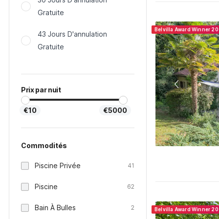
Gratuite
Belvilla Award Winner 2
43 Jours D'annulation
Gratuite
Prix par nuit
€10
€5000
Commodités
Piscine Privée
41
Piscine
62
Bain À Bulles
2
Belvilla Award Winner 2