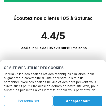
Écoutez nos clients 105 à Soturac
4.4/5
Basé sur plus de 105 avis sur 89 maisons
Destinations les plus populaires pour les
CE SITE WEB UTILISE DES COOKIES.
vacances
Belvilla utilise des cookies (et des techniques similaires) pour
augmenter la convivialité du site et rendre le site plus
personnel. Avec ces cookies Belvilla et des tiers peuvent vous
Villes offrant les meilleures commodités pour les vacances
Appelez pour réserver
suivre sur et peut-être aussi en dehors de notre site Web, pour
ajuster les publicités à vos intérêts et pour vous permettre de
Maison de vacances avec piscine gourdon
Commodités populaires pour les vacances en Soturac
partager des informations via les médias sociaux. En cliquant sur
Location de vacances pour enfants masclat
Accepter, vous acceptez de le faire. Plus d'informations peuvent
Maison de vacances à la campagne
Personnaliser
Accepter tout
être trouvées dans notre
Villes populaires pour les vacances en Lot
politique de cookie
.
Location de vacances pour enfants anglars-nozac