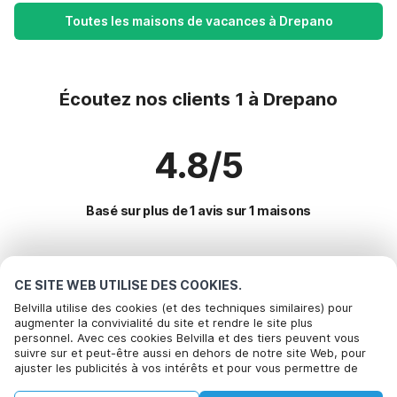
Toutes les maisons de vacances à Drepano
Écoutez nos clients 1 à Drepano
4.8/5
Basé sur plus de 1 avis sur 1 maisons
Destinations les plus populaires pour les
CE SITE WEB UTILISE DES COOKIES.
vacances
Belvilla utilise des cookies (et des techniques similaires) pour
augmenter la convivialité du site et rendre le site plus
personnel. Avec ces cookies Belvilla et des tiers peuvent vous
Villes offrant les meilleures commodités pour les vacances
Appelez pour réserver
suivre sur et peut-être aussi en dehors de notre site Web, pour
ajuster les publicités à vos intérêts et pour vous permettre de
Location de vacances pour enfants eleftherna
Commodités populaires pour les vacances en Drepano
partager des informations via les médias sociaux. En cliquant sur
Location de vacances pour enfants roussospiti