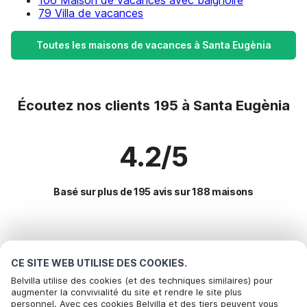
106 Maison de vacances avec baignoire
79 Villa de vacances
Toutes les maisons de vacances à Santa Eugènia
Écoutez nos clients 195 à Santa Eugènia
4.2/5
Basé sur plus de 195 avis sur 188 maisons
Destinations les plus populaires pour les
vacances
CE SITE WEB UTILISE DES COOKIES.
Belvilla utilise des cookies (et des techniques similaires) pour
augmenter la convivialité du site et rendre le site plus
Villes offrant les meilleures commodités pour les vacances
personnel. Avec ces cookies Belvilla et des tiers peuvent vous