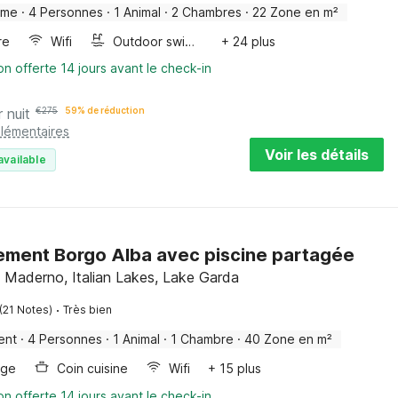
ome
·
4 Personnes
·
1 Animal
·
2 Chambres
·
22 Zone en m²
re
Wifi
Outdoor swimming pool
+ 24 plus
on offerte 14 jours avant le check-in
r nuit
€
275
59% de réduction
plémentaires
Voir les détails
available
ment Borgo Alba avec piscine partagée
 Maderno, Italian Lakes, Lake Garda
·
(21 Notes)
Très bien
ent
·
4 Personnes
·
1 Animal
·
1 Chambre
·
40 Zone en m²
nge
Coin cuisine
Wifi
+ 15 plus
on offerte 14 jours avant le check-in