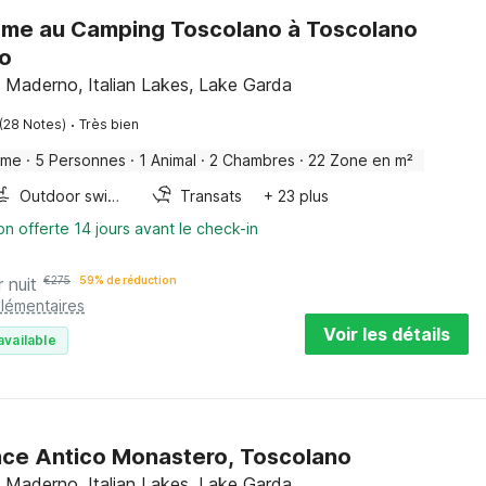
me au Camping Toscolano à Toscolano
o
 Maderno, Italian Lakes, Lake Garda
·
(28 Notes)
Très bien
ome
·
5 Personnes
·
1 Animal
·
2 Chambres
·
22 Zone en m²
Outdoor swimming pool
Transats
+ 23 plus
on offerte 14 jours avant le check-in
r nuit
€
275
59% de réduction
plémentaires
Voir les détails
available
ce Antico Monastero, Toscolano
 Maderno, Italian Lakes, Lake Garda