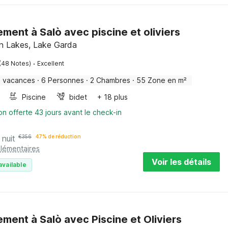
ment à Salò avec piscine et oliviers
ian Lakes, Lake Garda
·
(48 Notes)
Excellent
e vacances
·
6 Personnes
·
2 Chambres
·
55 Zone en m²
Piscine
bidet
+ 18 plus
on offerte 43 jours avant le check-in
 nuit
€
356
47% de réduction
plémentaires
Voir les détails
available
ment à Salò avec Piscine et Oliviers