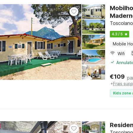
Mobilho
Madern
Toscolano
4.3 / 5
Mobile H
Wifi
Annulati
€
109
pa
+
Frais sup
Kids zone 
Residen
Toscolano