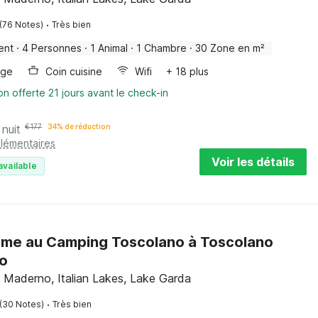
·
(76 Notes)
Très bien
ent
·
4 Personnes
·
1 Animal
·
1 Chambre
·
30 Zone en m²
nge
Coin cuisine
Wifi
+ 18 plus
on offerte 21 jours avant le check-in
 nuit
€
177
34% de réduction
plémentaires
Voir les détails
available
me au Camping Toscolano à Toscolano
o
 Maderno, Italian Lakes, Lake Garda
·
(30 Notes)
Très bien