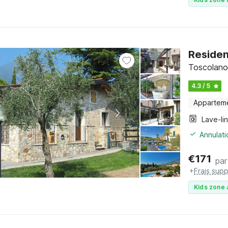
Residen
Toscolano
4.3 / 5
Appartem
Lave-li
Annulati
€
171
par
+
Frais sup
Kids zone 