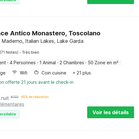
ce Antico Monastero, Toscolano
 Maderno, Italian Lakes, Lake Garda
·
(71 Notes)
Très bien
ent
·
4 Personnes
·
1 Animal
·
2 Chambres
·
50 Zone en m²
nge
Wifi
Coin cuisine
+ 21 plus
on offerte 21 jours avant le check-in
 nuit
€
322
45% de réduction
plémentaires
Voir les détails
available