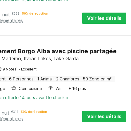
r nuit
€
269
59% de réduction
Voir les détails
plémentaires
ment Borgo Alba avec piscine partagée
 Maderno, Italian Lakes, Lake Garda
·
(19 Notes)
Excellent
ent
·
6 Personnes
·
1 Animal
·
2 Chambres
·
50 Zone en m²
nge
Coin cuisine
Wifi
+ 16 plus
on offerte 14 jours avant le check-in
 nuit
€
314
59% de réduction
Voir les détails
plémentaires