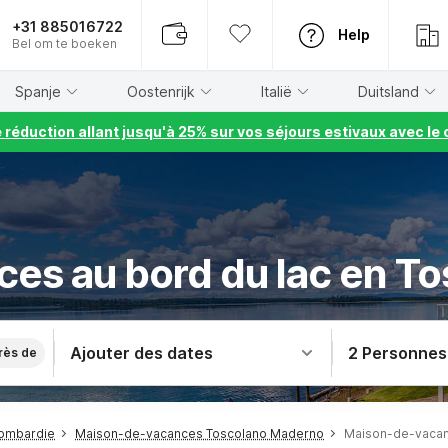
+31 885016722
Help
Bel om te boeken
Spanje
Oostenrijk
Italië
Duitsland
e réduction allant jusqu'à 25% sur vos séjours estivaux avec 
ces au bord du lac en T
Ajouter des dates
2 Personnes
rès de
ombardie
Maison-de-vacances Toscolano Maderno
Maison-de-vacan