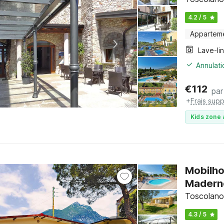
4.2 / 5
Appartem
Lave-li
Annulati
€
112
par
+
Frais sup
Kids zone 
Mobilho
Madern
Toscolano
4.3 / 5