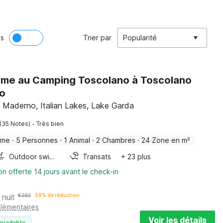
ès
Trier par
Popularité
me au Camping Toscolano à Toscolano
o
 Maderno, Italian Lakes, Lake Garda
·
(35 Notes)
Très bien
ome
·
5 Personnes
·
1 Animal
·
2 Chambres
·
24 Zone en m²
Outdoor swimming pool
Transats
+ 23 plus
on offerte 14 jours avant le check-in
 nuit
€
293
59% de réduction
plémentaires
Voir les détails
available