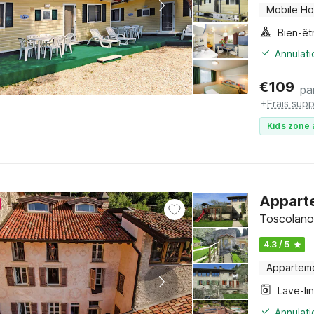
Mobile H
Bien-êt
Annulati
€
109
pa
+
Frais sup
Kids zone 
Apparte
Toscolano
4.3 / 5
Appartem
Lave-li
Annulati