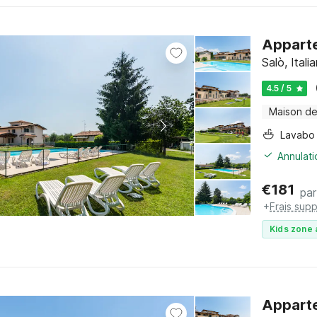
Apparte
Salò, Ital
4.5 / 5
Maison d
Lavabo
Annulati
€
181
par
+
Frais sup
Kids zone 
Apparte