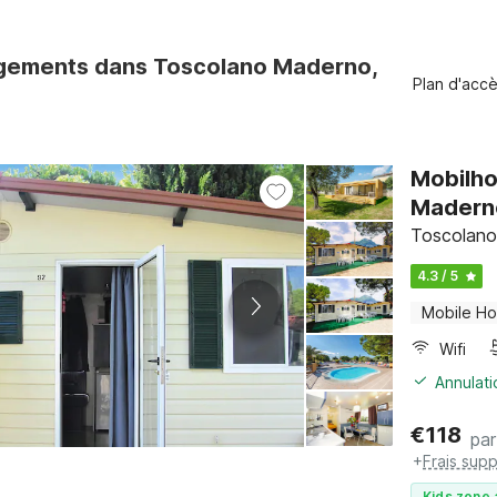
gements dans Toscolano Maderno,
Plan d'acc
Mobilho
Madern
Toscolano
4.3 / 5
Mobile H
Wifi
Annulati
€
118
par
+
Frais sup
Kids zone 