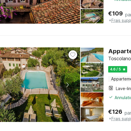
€
109
pa
+
Frais sup
Apparte
Toscolano
4.6 / 5
Appartem
Lave-li
Annulati
€
126
par
+
Frais sup