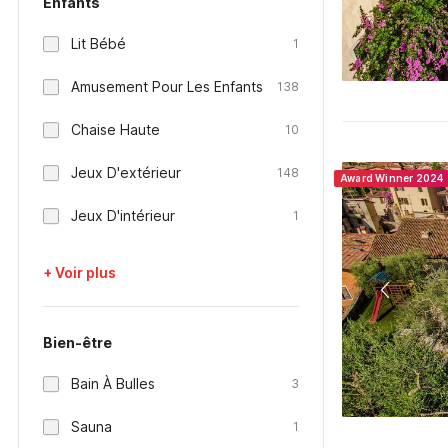
Enfants
Lit Bébé
1
Amusement Pour Les Enfants
138
Chaise Haute
10
Jeux D'extérieur
148
Award Winner 2024
Jeux D'intérieur
1
+ Voir plus
Bien-être
Bain À Bulles
3
Sauna
1