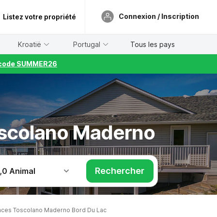
Connexion / Inscription
Listez votre propriété
Kroatië
Portugal
Tous les pays
le code SUMMER26
oscolano Maderno
Rechercher
,
0 Animal
ces Toscolano Maderno Bord Du Lac