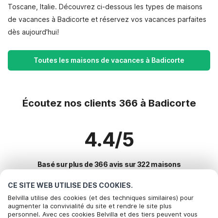
Toscane, Italie. Découvrez ci-dessous les types de maisons
de vacances à Badicorte et réservez vos vacances parfaites
dès aujourd'hui!
Toutes les maisons de vacances à Badicorte
Écoutez nos clients 366 à Badicorte
4.4/5
Basé sur plus de 366 avis sur 322 maisons
CE SITE WEB UTILISE DES COOKIES.
Belvilla utilise des cookies (et des techniques similaires) pour
Destinations les plus populaires pour les
augmenter la convivialité du site et rendre le site plus
personnel. Avec ces cookies Belvilla et des tiers peuvent vous
vacances