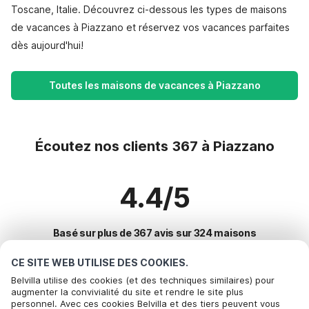
Toscane, Italie. Découvrez ci-dessous les types de maisons
de vacances à Piazzano et réservez vos vacances parfaites
dès aujourd'hui!
Toutes les maisons de vacances à Piazzano
Écoutez nos clients 367 à Piazzano
4.4/5
Basé sur plus de 367 avis sur 324 maisons
CE SITE WEB UTILISE DES COOKIES.
Belvilla utilise des cookies (et des techniques similaires) pour
Destinations les plus populaires pour les
augmenter la convivialité du site et rendre le site plus
personnel. Avec ces cookies Belvilla et des tiers peuvent vous
vacances