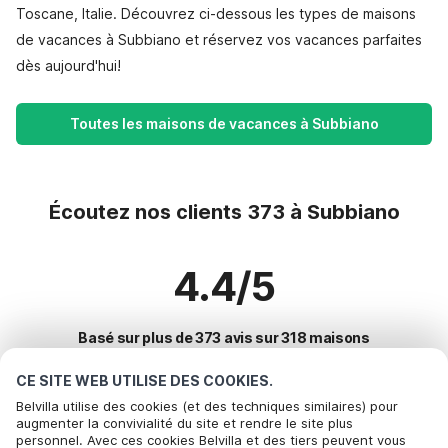
Toscane, Italie. Découvrez ci-dessous les types de maisons
de vacances à Subbiano et réservez vos vacances parfaites
dès aujourd'hui!
Toutes les maisons de vacances à Subbiano
Écoutez nos clients 373 à Subbiano
4.4/5
Basé sur plus de 373 avis sur 318 maisons
CE SITE WEB UTILISE DES COOKIES.
Belvilla utilise des cookies (et des techniques similaires) pour
Destinations les plus populaires pour les
augmenter la convivialité du site et rendre le site plus
personnel. Avec ces cookies Belvilla et des tiers peuvent vous
vacances