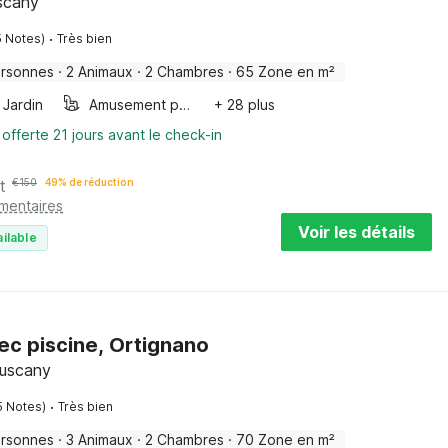
scany
·
5 Notes)
Très bien
ersonnes
·
2 Animaux
·
2 Chambres
·
65 Zone en m²
Jardin
Amusement pour les enfants
+ 28 plus
 offerte 21 jours avant le check-in
t
€
150
49% de réduction
émentaires
Voir les détails
ilable
ec piscine, Ortignano
Tuscany
·
5 Notes)
Très bien
ersonnes
·
3 Animaux
·
2 Chambres
·
70 Zone en m²