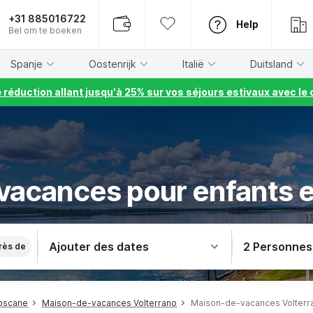
+31 885016722
Help
Bel om te boeken
Spanje
Oostenrijk
Italië
Duitsland
e réduction allant jusqu'à 25% sur vos séjours estivaux avec 
vacances pour enfants 
Ajouter des dates
2 Personnes
rès de
oscane
Maison-de-vacances Volterrano
Maison-de-vacances Volterr