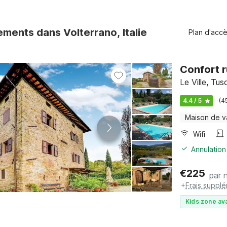
ments dans Volterrano, Italie
Plan d'acc
Confort 
Le Ville, Tu
4.4 / 5
(4
Maison de 
Wifi
Annulation
€
225
par n
+
Frais suppl
Kids zone ava