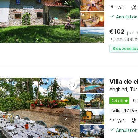
Wifi
Annulation
€
102
par n
+
Frais suppl
Kids zone ava
Villa de 
Anghiari, Tu
4.4 / 5
(2
Villa
·
17 Pe
Wifi
Annulation