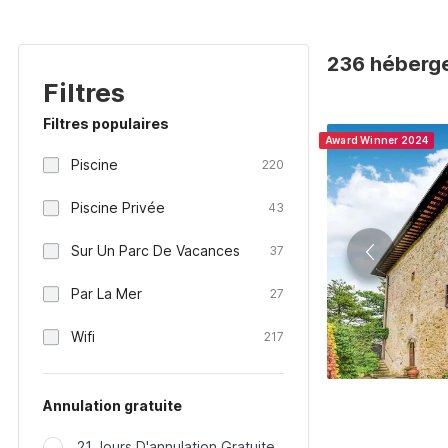
236 héberge
Filtres
Filtres populaires
Award Winner 2024
Piscine
220
Piscine Privée
43
Sur Un Parc De Vacances
37
Par La Mer
27
Wifi
217
Annulation gratuite
21 Jours D'annulation Gratuite