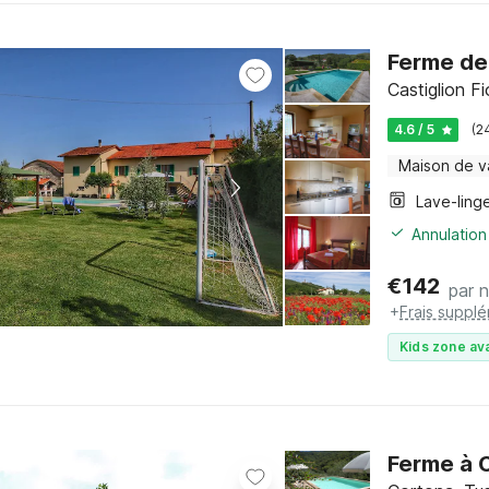
Ferme de 
Castiglion F
4.6 / 5
(2
Maison de 
Lave-ling
Annulation
€
142
par n
+
Frais suppl
Kids zone ava
Ferme à 