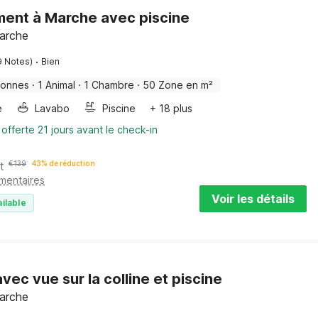
ent à Marche avec piscine
arche
·
9 Notes)
Bien
sonnes
·
1 Animal
·
1 Chambre
·
50 Zone en m²
e
Lavabo
Piscine
+ 18 plus
 offerte 21 jours avant le check-in
t
€
139
43% de réduction
émentaires
Voir les détails
ilable
avec vue sur la colline et piscine
arche