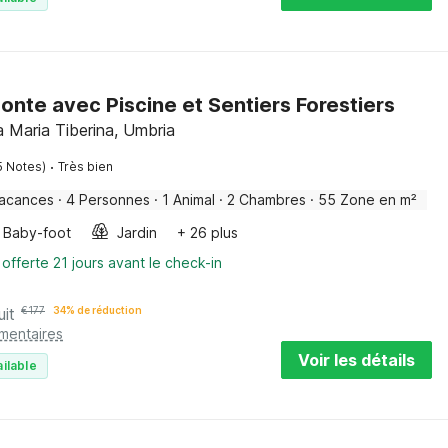
nte avec Piscine et Sentiers Forestiers
 Maria Tiberina, Umbria
·
5 Notes)
Très bien
vacances
·
4 Personnes
·
1 Animal
·
2 Chambres
·
55 Zone en m²
Baby-foot
Jardin
+ 26 plus
 offerte 21 jours avant le check-in
uit
€
177
34% de réduction
émentaires
Voir les détails
ilable