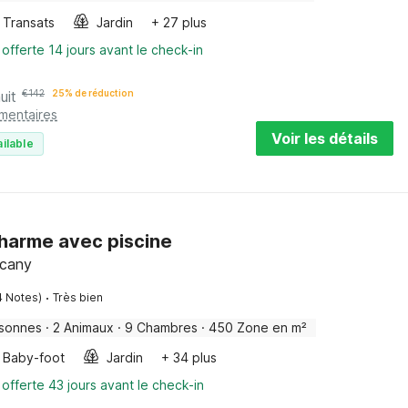
Transats
Jardin
+ 27 plus
 offerte 14 jours avant le check-in
uit
€
142
25% de réduction
émentaires
Voir les détails
ilable
charme avec piscine
scany
·
4 Notes)
Très bien
rsonnes
·
2 Animaux
·
9 Chambres
·
450 Zone en m²
Baby-foot
Jardin
+ 34 plus
 offerte 43 jours avant le check-in