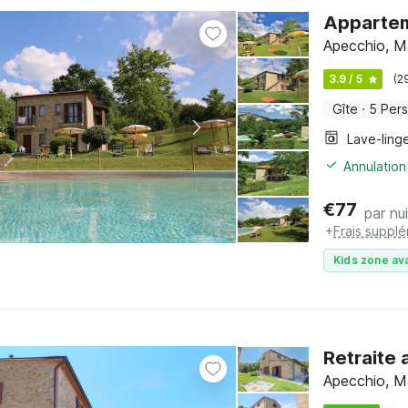
Appartem
Apecchio, M
3.9 / 5
(2
Gîte
·
5 Per
Lave-ling
Annulation
€
77
par nui
+
Frais suppl
Kids zone ava
Retraite 
Apecchio, M