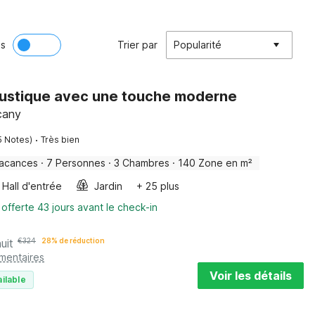
ès
Trier par
Popularité
rustique avec une touche moderne
scany
·
5 Notes)
Très bien
vacances
·
7 Personnes
·
3 Chambres
·
140 Zone en m²
Hall d'entrée
Jardin
+ 25 plus
 offerte 43 jours avant le check-in
uit
€
324
28% de réduction
émentaires
Voir les détails
ilable