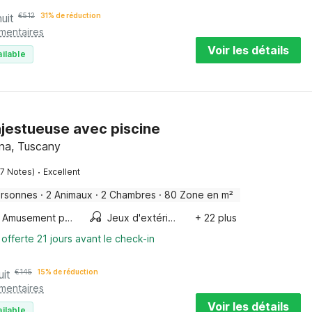
uit
€
512
31% de réduction
émentaires
Voir les détails
ilable
jestueuse avec piscine
nna, Tuscany
·
17 Notes)
Excellent
ersonnes
·
2 Animaux
·
2 Chambres
·
80 Zone en m²
Amusement pour les enfants
Jeux d'extérieur
+ 22 plus
 offerte 21 jours avant le check-in
uit
€
145
15% de réduction
émentaires
Voir les détails
ilable