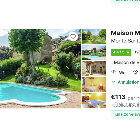
Maison Mo
Monte Santa
4.4 / 5
(9
Maison de 
Wifi
Annulation
€
113
par n
+
Frais suppl
Kids zone ava