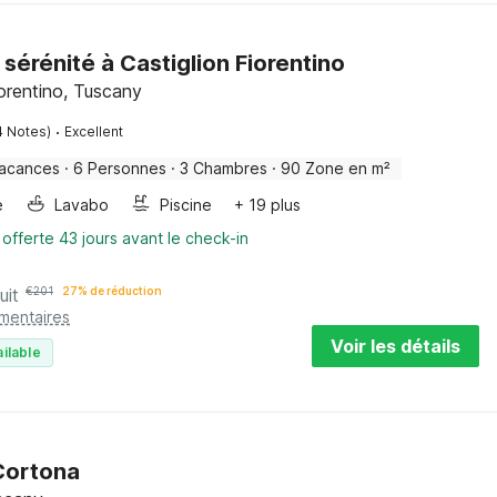
sérénité à Castiglion Fiorentino
iorentino, Tuscany
·
4 Notes)
Excellent
vacances
·
6 Personnes
·
3 Chambres
·
90 Zone en m²
e
Lavabo
Piscine
+ 19 plus
 offerte 43 jours avant le check-in
uit
€
201
27% de réduction
émentaires
Voir les détails
ilable
Cortona