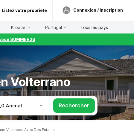
Connexion / Inscription
Listez votre propriété
Kroatië
Portugal
Tous les pays
le code SUMMER26
en Volterrano
Rechercher
,
0 Animal
ano Vacances Avec Des Enfants