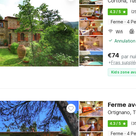
Cortona, Tu
4.3 / 5
(2
Ferme
·
4 P
Wifi
Annulation
€
74
par nui
+
Frais suppl
Kids zone ava
Ferme av
Ortignano, 
4.3 / 5
(3
Ferme
·
4 P