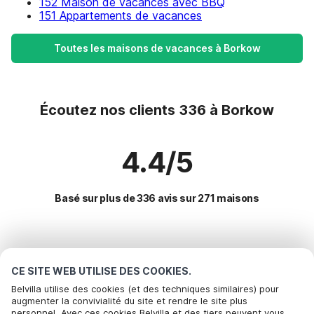
152 Maison de vacances avec BBQ
151 Appartements de vacances
Toutes les maisons de vacances à Borkow
Écoutez nos clients 336 à Borkow
4.4/5
Basé sur plus de 336 avis sur 271 maisons
Destinations les plus populaires pour les
vacances
CE SITE WEB UTILISE DES COOKIES.
Belvilla utilise des cookies (et des techniques similaires) pour
augmenter la convivialité du site et rendre le site plus
Villes offrant les meilleures commodités pour les vacances
personnel. Avec ces cookies Belvilla et des tiers peuvent vous