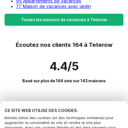
95 Appartements de vacances
77 Maison de vacances avec jardin
Toutes les maisons de vacances à Teterow
Écoutez nos clients 164 à Teterow
4.4/5
Basé sur plus de 164 avis sur 143 maisons
Destinations les plus populaires pour les
vacances
CE SITE WEB UTILISE DES COOKIES.
Belvilla utilise des cookies (et des techniques similaires) pour
augmenter la convivialité du site et rendre le site plus
Villes offrant les meilleures commodités pour les vacances
personnel. Avec ces cookies Belvilla et des tiers peuvent vous