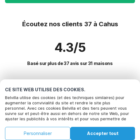
Écoutez nos clients 37 à Cahus
4.3/5
Basé sur plus de 37 avis sur 31 maisons
Destinations les plus populaires pour les
CE SITE WEB UTILISE DES COOKIES.
vacances
Belvilla utilise des cookies (et des techniques similaires) pour
augmenter la convivialité du site et rendre le site plus
personnel. Avec ces cookies Belvilla et des tiers peuvent vous
Villes offrant les meilleures commodités pour les vacances
suivre sur et peut-être aussi en dehors de notre site Web, pour
ajuster les publicités à vos intérêts et pour vous permettre de
Maison de vacances avec piscine gourdon
Commodités populaires pour les vacances en Cahus
partager des informations via les médias sociaux. En cliquant sur
Location de vacances pour enfants masclat
Accepter, vous acceptez de le faire. Plus d'informations peuvent
Location de vacances pour enfants
Personnaliser
Accepter tout
être trouvées dans notre
Villes populaires pour les vacances en Lot
politique de cookie
.
Location de vacances pour enfants anglars-nozac