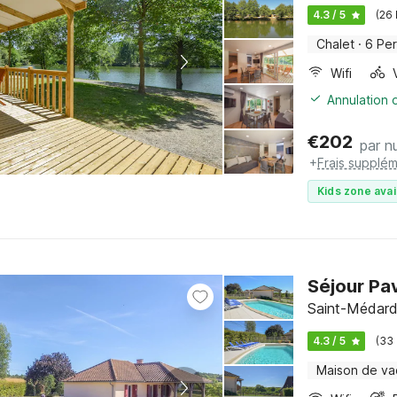
4.3 / 5
(26
Chalet
·
6 Pe
Wifi
Annulation o
€
202
par nu
+
Frais supplém
Kids zone avai
Séjour Pa
Saint-Médard-
4.3 / 5
(33
Maison de v