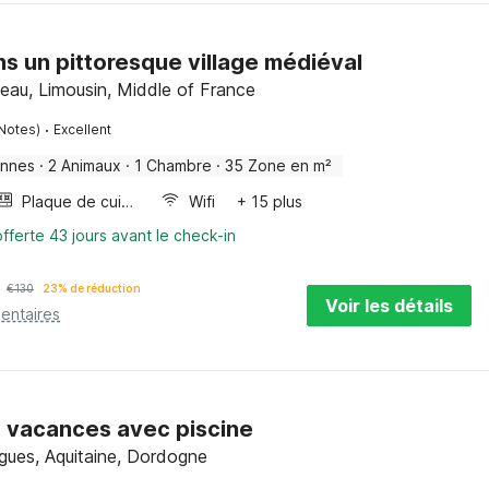
s un pittoresque village médiéval
eau, Limousin, Middle of France
·
 Notes)
Excellent
onnes
·
2 Animaux
·
1 Chambre
·
35 Zone en m²
Plaque de cuisson
Wifi
+ 15 plus
fferte 43 jours avant le check-in
€
130
23% de réduction
Voir les détails
entaires
 vacances avec piscine
gues, Aquitaine, Dordogne