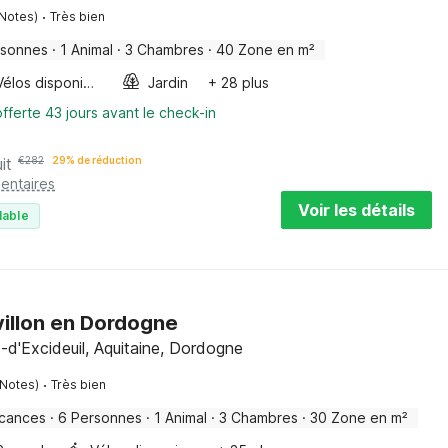
·
 Notes)
Très bien
rsonnes
·
1 Animal
·
3 Chambres
·
40 Zone en m²
Vélos disponibles
Jardin
+ 28 plus
fferte 43 jours avant le check-in
it
€
282
29% de réduction
entaires
Voir les détails
lable
villon en Dordogne
d'Excideuil, Aquitaine, Dordogne
·
 Notes)
Très bien
acances
·
6 Personnes
·
1 Animal
·
3 Chambres
·
30 Zone en m²