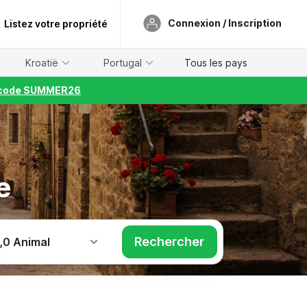
Connexion / Inscription
Listez votre propriété
Kroatië
Portugal
Tous les pays
le code SUMMER26
e
Rechercher
,
0 Animal