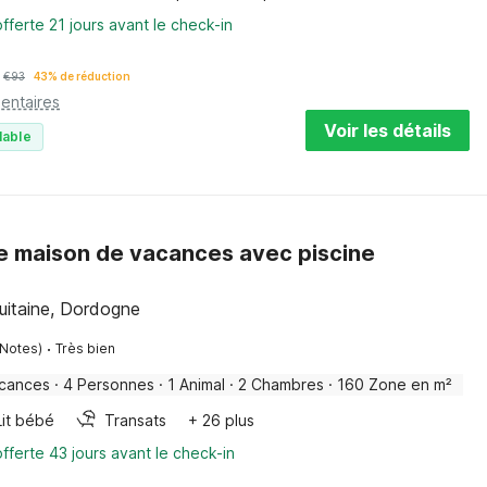
fferte 21 jours avant le check-in
€
93
43% de réduction
entaires
Voir les détails
lable
 maison de vacances avec piscine
uitaine, Dordogne
·
 Notes)
Très bien
acances
·
4 Personnes
·
1 Animal
·
2 Chambres
·
160 Zone en m²
Lit bébé
Transats
+ 26 plus
fferte 43 jours avant le check-in