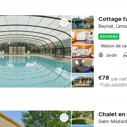
Cottage f
Beynat, Limou
NOUVEAU
Maison de v
Jardin
€
78
par nuit
+
Frais supplém
Chalet en
Saint-Médard-