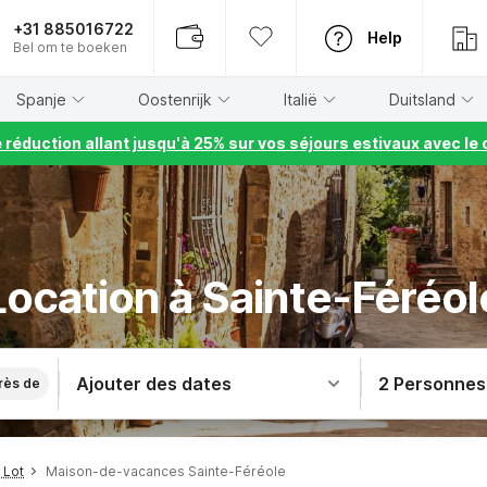
+31 885016722
Help
Bel om te boeken
Spanje
Oostenrijk
Italië
Duitsland
e réduction allant jusqu'à 25% sur vos séjours estivaux avec 
Location à Sainte-Féréol
Ajouter des dates
2 Personnes
rès de
 Lot
Maison-de-vacances Sainte-Féréole