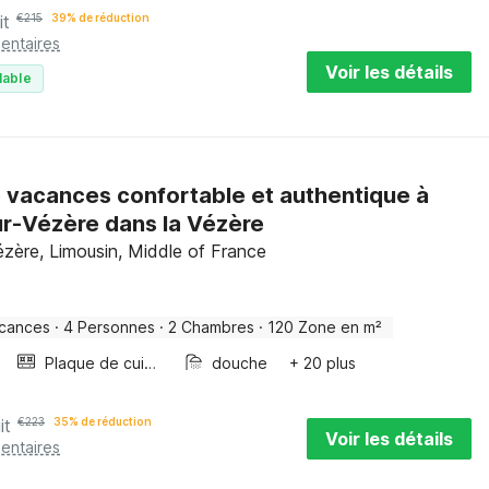
it
€
215
39% de réduction
entaires
Voir les détails
lable
 vacances confortable et authentique à
r-Vézère dans la Vézère
zère, Limousin, Middle of France
acances
·
4 Personnes
·
2 Chambres
·
120 Zone en m²
Plaque de cuisson
douche
+ 20 plus
it
€
223
35% de réduction
Voir les détails
entaires