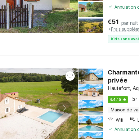
Annulation o
€
51
par nuit
+
Frais supplém
Kids zone avai
Charmante
privée
Hautefort, Aq
4.4 / 5
(34
Maison de v
Wifi
Annulation o