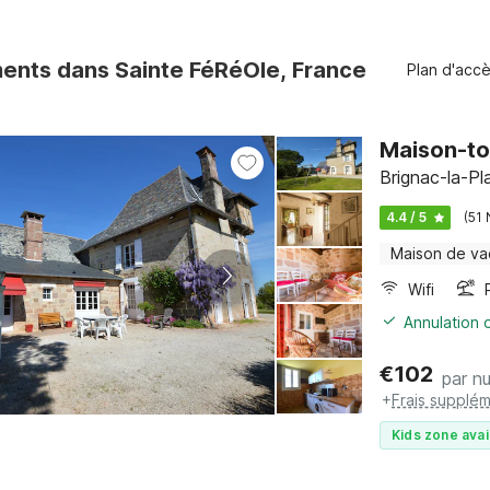
ents dans Sainte FéRéOle, France
Plan d'acc
Maison-tou
Brignac-la-Pl
4.4 / 5
(51 
Maison de v
Wifi
Annulation o
€
102
par nu
+
Frais supplém
Kids zone avai