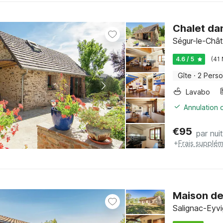
Chalet dan
Ségur-le-Chât
4.6 / 5
(41
Gîte
·
2 Pers
Lavabo
Annulation o
€
95
par nuit
+
Frais supplém
Maison de
Salignac-Eyvi