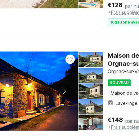
€
128
par nu
+
Frais supplém
Kids zone avai
Maison de
Orgnac-su
Orgnac-sur-Vé
NOUVEAU
Maison de v
Lave-linge
€
148
par nu
+
Frais supplém