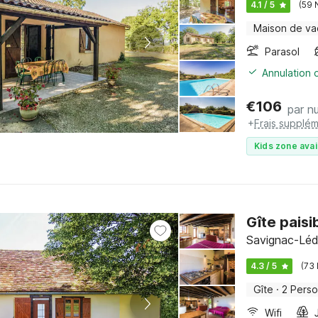
4.1 / 5
(59 
Maison de v
Parasol
Annulation o
€
106
par nu
+
Frais supplém
Kids zone avai
Gîte pais
Savignac-Lédr
4.3 / 5
(73
Gîte
·
2 Pers
Wifi