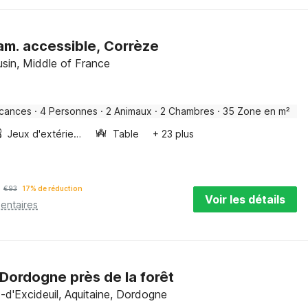
am. accessible, Corrèze
sin, Middle of France
acances
·
4 Personnes
·
2 Animaux
·
2 Chambres
·
35 Zone en m²
Jeux d'extérieur
Table
+ 23 plus
€
93
17% de réduction
Voir les détails
entaires
 Dordogne près de la forêt
d'Excideuil, Aquitaine, Dordogne