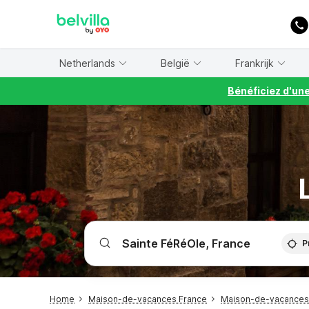
WIZARD MEMBER
Netherlands
België
Frankrijk
Bénéficiez d'un
P
Home
Maison-de-vacances France
Maison-de-vacances