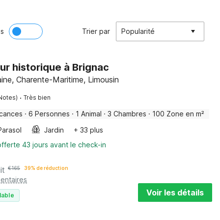
ès
Trier par
Popularité
r historique à Brignac
aine, Charente-Maritime, Limousin
·
Notes)
Très bien
acances
·
6 Personnes
·
1 Animal
·
3 Chambres
·
100 Zone en m²
Parasol
Jardin
+ 33 plus
fferte 43 jours avant le check-in
it
€
165
39% de réduction
entaires
Voir les détails
lable