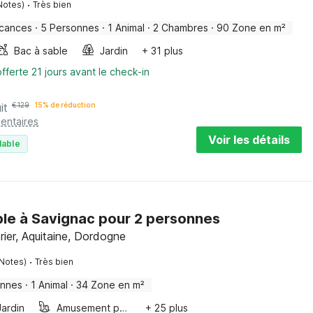
·
Notes)
Très bien
acances
·
5 Personnes
·
1 Animal
·
2 Chambres
·
90 Zone en m²
Bac à sable
Jardin
+ 31 plus
fferte 21 jours avant le check-in
it
€
129
15% de réduction
entaires
Voir les détails
lable
ible à Savignac pour 2 personnes
ier, Aquitaine, Dordogne
·
 Notes)
Très bien
onnes
·
1 Animal
·
34 Zone en m²
Jardin
Amusement pour les enfants
+ 25 plus