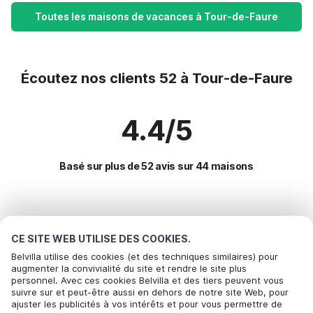
Toutes les maisons de vacances à Tour-de-Faure
Écoutez nos clients 52 à Tour-de-Faure
4.4/5
Basé sur plus de 52 avis sur 44 maisons
Destinations les plus populaires pour les
vacances
CE SITE WEB UTILISE DES COOKIES.
Belvilla utilise des cookies (et des techniques similaires) pour
augmenter la convivialité du site et rendre le site plus
Villes offrant les meilleures commodités pour les vacances
personnel. Avec ces cookies Belvilla et des tiers peuvent vous
Appelez pour réserver
Maison de vacances avec piscine gourdon
suivre sur et peut-être aussi en dehors de notre site Web, pour
Commodités populaires pour les vacances en Tour-de-
ajuster les publicités à vos intérêts et pour vous permettre de
Location de vacances pour enfants masclat
faure