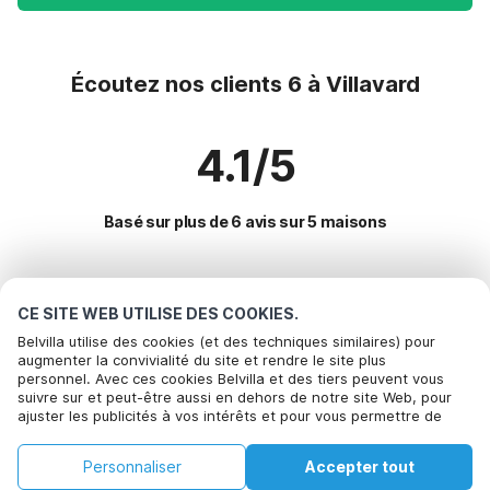
Écoutez nos clients 6 à Villavard
4.1/5
Basé sur plus de 6 avis sur 5 maisons
Destinations les plus populaires pour les
CE SITE WEB UTILISE DES COOKIES.
vacances
Belvilla utilise des cookies (et des techniques similaires) pour
augmenter la convivialité du site et rendre le site plus
personnel. Avec ces cookies Belvilla et des tiers peuvent vous
Villes offrant les meilleures commodités pour les vacances
Appelez pour réserver
suivre sur et peut-être aussi en dehors de notre site Web, pour
ajuster les publicités à vos intérêts et pour vous permettre de
Maison de vacances avec piscine gourdon
Commodités populaires pour les vacances en Villavard
partager des informations via les médias sociaux. En cliquant sur
Location de vacances pour enfants masclat
Accepter, vous acceptez de le faire. Plus d'informations peuvent
Maison de vacances avec piscine
Personnaliser
Accepter tout
être trouvées dans notre
Villes populaires pour les vacances en Lot
politique de cookie
.
Location de vacances pour enfants anglars-nozac