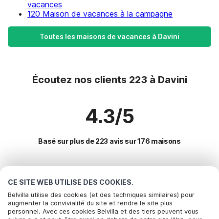
vacances
120 Maison de vacances à la campagne
Toutes les maisons de vacances à Davini
Écoutez nos clients 223 à Davini
4.3/5
Basé sur plus de 223 avis sur 176 maisons
Destinations les plus populaires pour les
CE SITE WEB UTILISE DES COOKIES.
vacances
Belvilla utilise des cookies (et des techniques similaires) pour
augmenter la convivialité du site et rendre le site plus
personnel. Avec ces cookies Belvilla et des tiers peuvent vous
Villes offrant les meilleures commodités pour les vacances