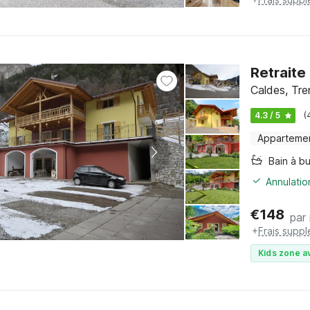
Retraite
Caldes, Tre
4.3 / 5
(
Apparteme
Bain à bu
Annulatio
€
148
par 
+
Frais supp
Kids zone a