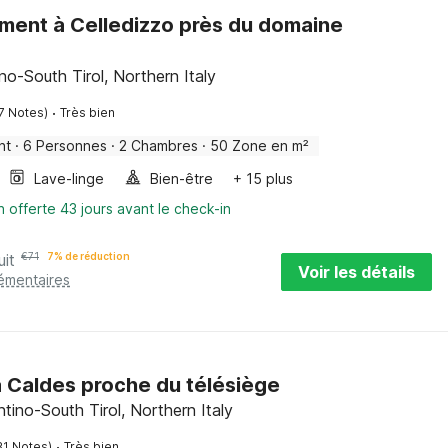
ent à Celledizzo près du domaine
ino-South Tirol, Northern Italy
·
7 Notes)
Très bien
nt
·
6 Personnes
·
2 Chambres
·
50 Zone en m²
Lave-linge
Bien-être
+ 15 plus
n offerte 43 jours avant le check-in
uit
€
71
7% de réduction
Voir les détails
lémentaires
 Caldes proche du télésiège
ntino-South Tirol, Northern Italy
·
31 Notes)
Très bien