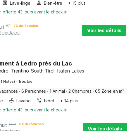
Lave-linge
Bien-être
+ 15 plus
n offerte 43 jours avant le check-in
uit
€
71
7% de réduction
Voir les détails
lémentaires
ent à Ledro près du Lac
edro, Trentino-South Tirol, Italian Lakes
·
21 Notes)
Très bien
 vacances
·
6 Personnes
·
1 Animal
·
2 Chambres
·
65 Zone en m²
ge
Lavabo
bidet
+ 14 plus
n offerte 43 jours avant le check-in
nuit
€
297
41% de réduction
Voir les détails
lémentaires