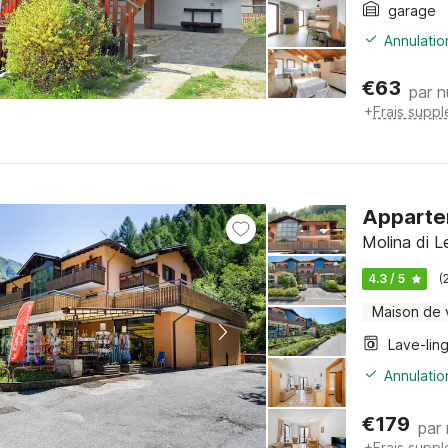
garage
Annulatio
€
63
par n
+
Frais supp
Appartem
Molina di L
4.3 / 5
(
Maison de
Lave-lin
Annulatio
€
179
par 
+
Frais supp