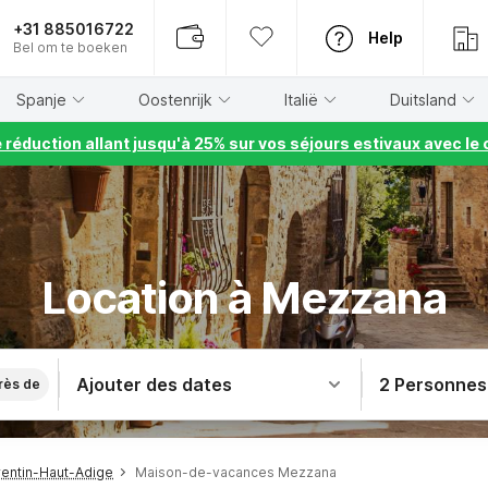
+31 885016722
Help
Bel om te boeken
Spanje
Oostenrijk
Italië
Duitsland
e réduction allant jusqu'à 25% sur vos séjours estivaux avec 
Location à Mezzana
Ajouter des dates
2 Personnes
rès de
entin-Haut-Adige
Maison-de-vacances Mezzana