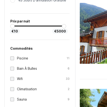
43 Jours D'annulation Gratuite
Prix par nuit
€10
€5000
Commodités
Piscine
11
Bain À Bulles
6
Wifi
33
Climatisation
2
Sauna
9