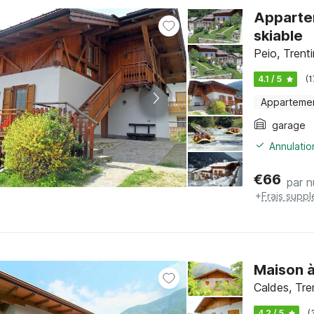
Appartem
skiable
Peio, Trent
4.1 / 5
(1
Apparteme
garage
Annulatio
€
66
par n
+
Frais supp
Maison à
Caldes, Tre
4.2 / 5
(