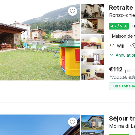
Retraite
Ronzo-chien
4.7 / 5
(
Maison de
Wifi
Annulatio
€
112
par 
+
Frais supp
Kids zone a
Séjour t
Molina di L