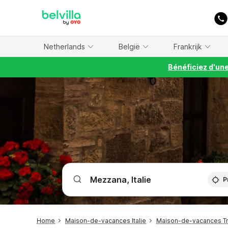
WIZARD MEMBER
Netherlands
België
Frankrijk
Bénéficiez d'un
P
Home
Maison-de-vacances Italie
Maison-de-vacances Tr