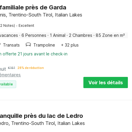
 familiale près de Garda
is, Trentino-South Tirol, Italian Lakes
·
12 Notes)
Excellent
 vacances
·
6 Personnes
·
1 Animal
·
2 Chambres
·
85 Zone en m²
Transats
Trampoline
+ 32 plus
n offerte 21 jours avant le check-in
nuit
€
161
28% de réduction
lémentaires
Voir les détails
vailable
ranquille près du lac de Ledro
edro, Trentino-South Tirol, Italian Lakes