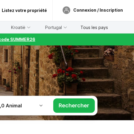
Connexion / Inscription
Listez votre propriété
Kroatië
Portugal
Tous les pays
le code SUMMER26
Rechercher
,
0 Animal