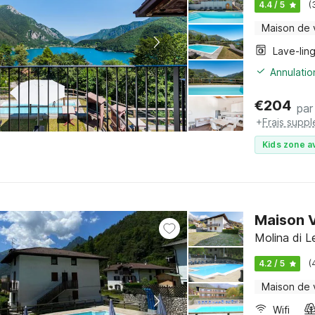
4.4 / 5
(
Maison de
Lave-lin
Annulatio
€
204
par
+
Frais supp
Kids zone a
Maison V
Molina di L
4.2 / 5
(
Maison de
Wifi