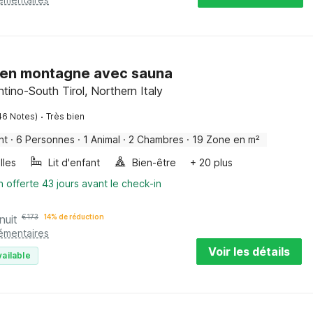
 en montagne avec sauna
ntino-South Tirol, Northern Italy
·
46 Notes)
Très bien
nt
·
6 Personnes
·
1 Animal
·
2 Chambres
·
19 Zone en m²
lles
Lit d'enfant
Bien-être
+ 20 plus
n offerte 43 jours avant le check-in
nuit
€
173
14% de réduction
lémentaires
Voir les détails
vailable