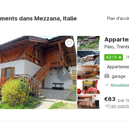
ments dans Mezzana, Italie
Plan d'acc
Appartem
Peio, Trent
4.2 / 5
(
Apparteme
garage
Annulatio
€
63
par n
+
Frais supp