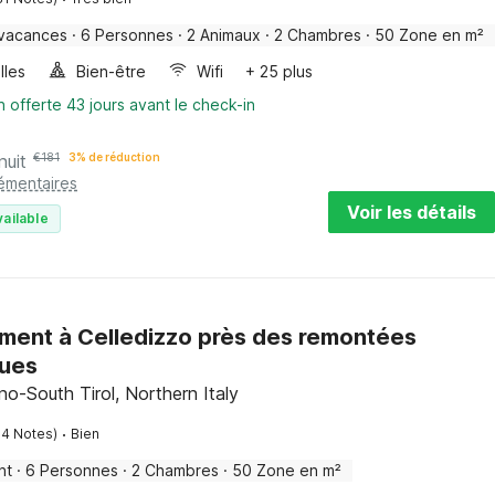
 vacances
·
6 Personnes
·
2 Animaux
·
2 Chambres
·
50 Zone en m²
lles
Bien-être
Wifi
+ 25 plus
n offerte 43 jours avant le check-in
nuit
€
181
3% de réduction
lémentaires
Voir les détails
vailable
ment à Celledizzo près des remontées
ues
ino-South Tirol, Northern Italy
·
14 Notes)
Bien
nt
·
6 Personnes
·
2 Chambres
·
50 Zone en m²