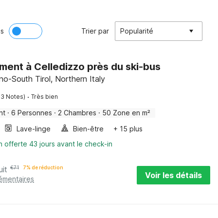
ès
Trier par
Popularité
ent à Celledizzo près du ski-bus
ino-South Tirol, Northern Italy
·
13 Notes)
Très bien
nt
·
6 Personnes
·
2 Chambres
·
50 Zone en m²
Lave-linge
Bien-être
+ 15 plus
n offerte 43 jours avant le check-in
uit
€
71
7% de réduction
Voir les détails
lémentaires