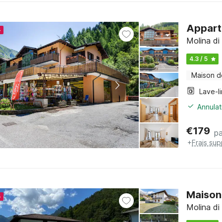
Appart
4
Molina di 
4.3 / 5
Maison d
Lave-l
Annulat
€
179
pa
+
Frais su
Maison 
4
Molina di 