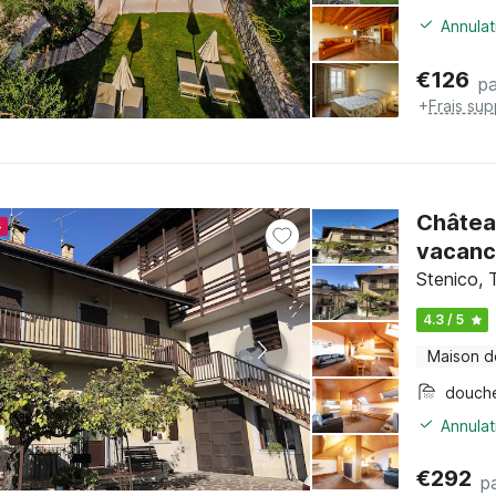
Annulat
€
126
pa
+
Frais su
Châtea
4
vacanc
Stenico, T
4.3 / 5
Maison d
douch
Annulat
€
292
pa