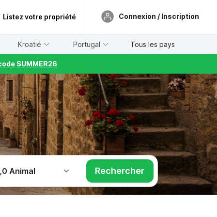
Connexion / Inscription
Listez votre propriété
Kroatië
Portugal
Tous les pays
le code SUMMER26
Rechercher
,
0 Animal