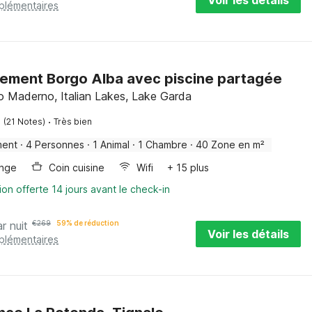
Voir les détails
pplémentaires
ement Borgo Alba avec piscine partagée
 Maderno, Italian Lakes, Lake Garda
·
(21 Notes)
Très bien
ment
·
4 Personnes
·
1 Animal
·
1 Chambre
·
40 Zone en m²
inge
Coin cuisine
Wifi
+ 15 plus
ion offerte 14 jours avant le check-in
r nuit
€
269
59% de réduction
Voir les détails
pplémentaires