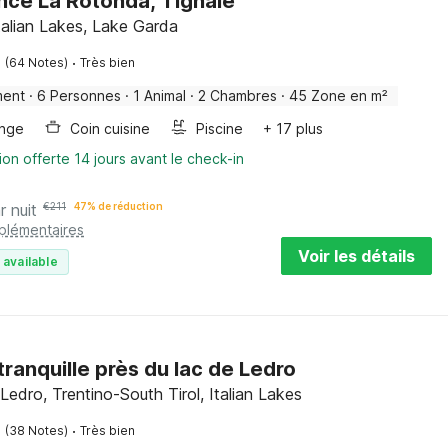
nce La Rotonda, Tignale
Italian Lakes, Lake Garda
·
(64 Notes)
Très bien
ment
·
6 Personnes
·
1 Animal
·
2 Chambres
·
45 Zone en m²
inge
Coin cuisine
Piscine
+ 17 plus
ion offerte 14 jours avant le check-in
r nuit
€
211
47% de réduction
pplémentaires
Voir les détails
 available
tranquille près du lac de Ledro
Ledro, Trentino-South Tirol, Italian Lakes
·
(38 Notes)
Très bien