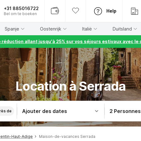
+31 885016722
Help
Bel om te boeken
Spanje
Oostenrijk
Italië
Duitsland
e réduction allant jusqu'à 25% sur vos séjours estivaux avec 
Location à Serrada
Ajouter des dates
2 Personnes
rès de
entin-Haut-Adige
Maison-de-vacances Serrada