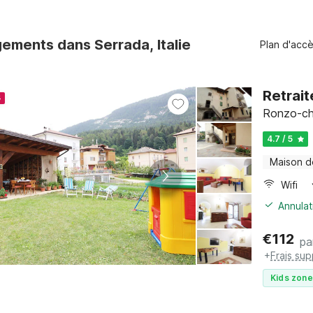
ements dans Serrada, Italie
Plan d'acc
Retrait
4
Ronzo-chi
4.7 / 5
Maison d
Wifi
Annulat
€
112
pa
+
Frais su
Kids zone