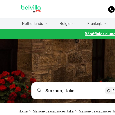
WIZARD MEMBER
Netherlands
België
Frankrijk
Bénéficiez d'un
P
Home
Maison-de-vacances Italie
Maison-de-vacances Tr