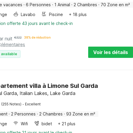
e vacances
·
6 Personnes
·
1 Animal
·
2 Chambres
·
70 Zone en m²
inge
Lavabo
Piscine
+ 18 plus
ion offerte 43 jours avant le check-in
ar nuit
€
322
38% de réduction
pplémentaires
Voir les détails
 available
artement villa à Limone Sul Garda
l Garda, Italian Lakes, Lake Garda
·
(255 Notes)
Excellent
ment
·
2 Personnes
·
2 Chambres
·
93 Zone en m²
inge
Wifi
bidet
+ 21 plus
ion offerte 21 jours avant le check-in