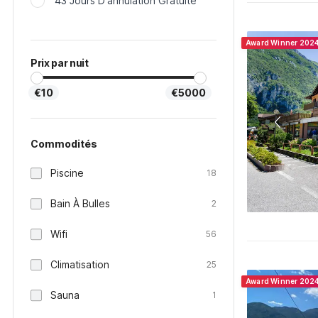
43 Jours D'annulation Gratuite
Award Winner 202
Prix par nuit
€10
€5000
Commodités
Piscine
18
Bain À Bulles
2
Wifi
56
Climatisation
25
Award Winner 202
Sauna
1