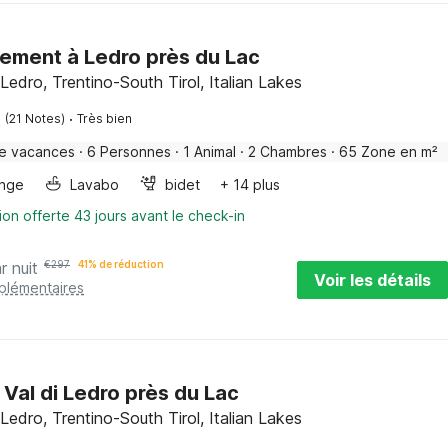
ement à Ledro près du Lac
Ledro, Trentino-South Tirol, Italian Lakes
·
(21 Notes)
Très bien
e vacances
·
6 Personnes
·
1 Animal
·
2 Chambres
·
65 Zone en m²
inge
Lavabo
bidet
+ 14 plus
ion offerte 43 jours avant le check-in
r nuit
€
297
41% de réduction
Voir les détails
pplémentaires
Val di Ledro près du Lac
Ledro, Trentino-South Tirol, Italian Lakes