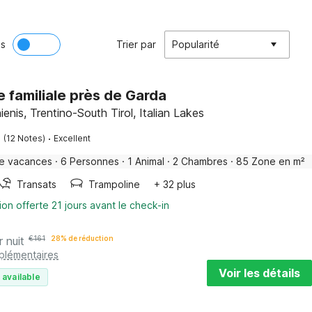
ès
Trier par
Popularité
e familiale près de Garda
enis, Trentino-South Tirol, Italian Lakes
·
(12 Notes)
Excellent
e vacances
·
6 Personnes
·
1 Animal
·
2 Chambres
·
85 Zone en m²
Transats
Trampoline
+ 32 plus
ion offerte 21 jours avant le check-in
r nuit
€
161
28% de réduction
pplémentaires
Voir les détails
 available