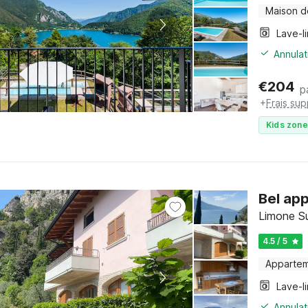
Maison d
Lave-l
Annulat
€
204
p
+
Frais su
Kids zone
Bel app
Limone Su
4.5 / 5
Apparte
Lave-l
Annulat