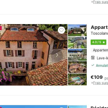
+
Frais su
Appart
4
Toscolano
4.3 / 5
Apparte
Lave-l
Annulat
€
109
pa
+
Frais su