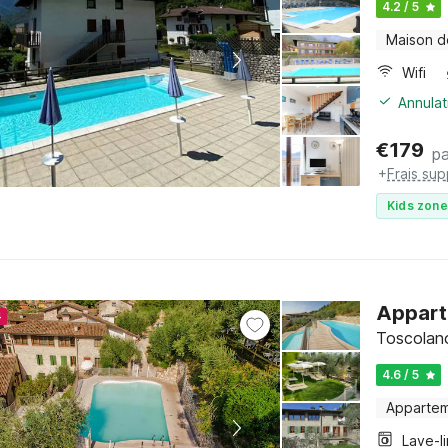
4.2 / 5
Maison d
Wifi
Annulat
€
179
pa
+
Frais su
Kids zone
Appart
4
Toscolano
4.6 / 5
Apparte
Lave-l