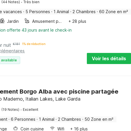
·
(44 Notes)
Très bien
e vacances
·
5 Personnes
·
1 Animal
·
2 Chambres
·
60 Zone en m²
Jardin
Amusement pour les enfants
+ 28 plus
ion offerte 43 jours avant le check-in
r nuit
€
181
1% de réduction
pplémentaires
Voir les détails
 available
ement Borgo Alba avec piscine partagée
 Maderno, Italian Lakes, Lake Garda
·
(19 Notes)
Excellent
ment
·
6 Personnes
·
1 Animal
·
2 Chambres
·
50 Zone en m²
inge
Coin cuisine
Wifi
+ 16 plus