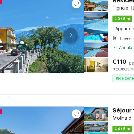
Réside
4
Tignale, 
4.3 / 5
Apparte
Lave-l
Annulat
€
110
pa
+
Frais su
Kids zone
Séjour 
4
Molina di 
4.4 / 5