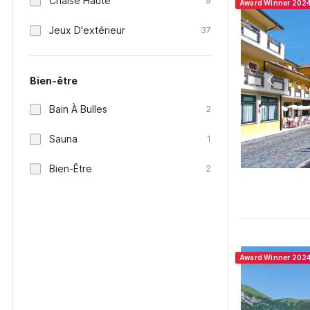
Chaise Haute
9
Award Winner 202
Jeux D'extérieur
37
Bien-être
Bain À Bulles
2
Sauna
1
Bien-Être
2
Award Winner 202