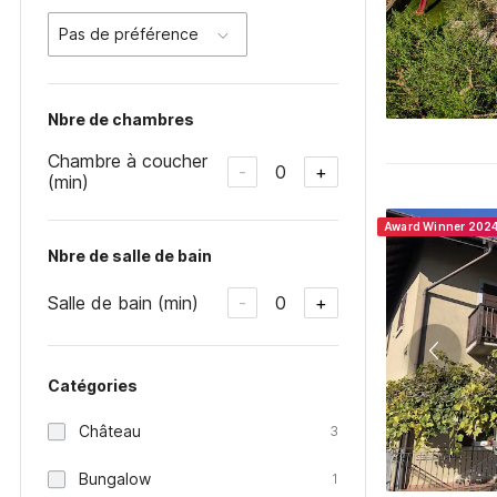
Pas de préférence
Nbre de chambres
Chambre à coucher
0
-
+
(min)
Award Winner 202
Nbre de salle de bain
Salle de bain (min)
0
-
+
Catégories
Château
3
Bungalow
1