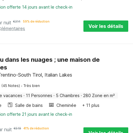
ion offerte 14 jours avant le check-in
r nuit
€
314
59% de réduction
Voir les détails
pplémentaires
u dans les nuages ; une maison de
es
rentino-South Tirol, Italian Lakes
·
(45 Notes)
Très bien
e vacances
·
11 Personnes
·
5 Chambres
·
280 Zone en m²
e
Salle de bains
Cheminée
+ 11 plus
ion offerte 21 jours avant le check-in
r nuit
€
519
41% de réduction