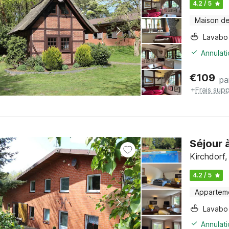
4.2 / 5
Maison d
Lavabo
Annulati
€
109
pa
+
Frais sup
Séjour 
Kirchdorf
4.2 / 5
Appartem
Lavabo
Annulati