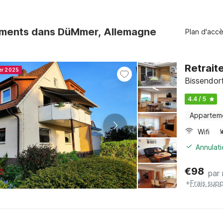
ments dans DüMmer, Allemagne
Plan d'acc
Retrait
er 2025
Bissendor
4.4 / 5
Appartem
Wifi
Annulati
€
98
par 
+
Frais sup