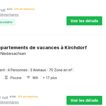
nuit
€
111
12% de réduction
plémentaires
Voir les détails
available
partements de vacances à Kirchdorf
, Niedersachsen
ent
·
4 Personnes
·
3 Animaux
·
70 Zone en m²
Piscine
Wifi
+ 17 plus
r nuit
€
196
19% de réduction
Voir les détails
plémentaires