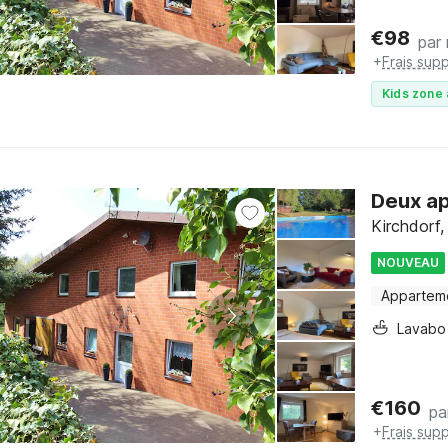
€
98
par 
+
Frais sup
Kids zone 
Deux ap
Kirchdorf
NOUVEAU
Appartem
Lavabo
€
160
pa
+
Frais sup