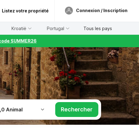
Connexion / Inscription
Listez votre propriété
Kroatië
Portugal
Tous les pays
le code SUMMER26
Rechercher
,
0 Animal