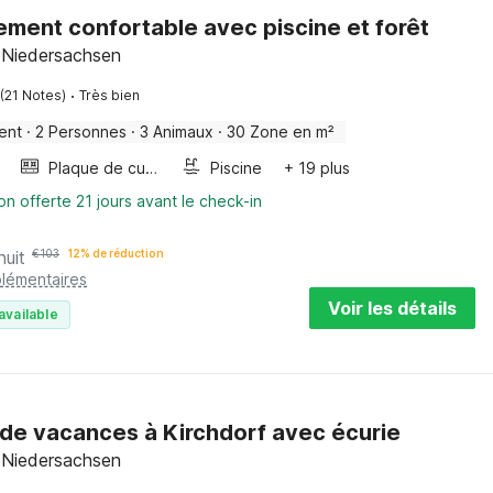
ment confortable avec piscine et forêt
, Niedersachsen
·
(21 Notes)
Très bien
ent
·
2 Personnes
·
3 Animaux
·
30 Zone en m²
Plaque de cuisson
Piscine
+ 19 plus
on offerte 21 jours avant le check-in
nuit
€
103
12% de réduction
plémentaires
Voir les détails
available
de vacances à Kirchdorf avec écurie
, Niedersachsen