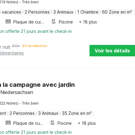
·
(19 Notes)
Très bien
e vacances
·
2 Personnes
·
3 Animaux
·
1 Chambre
·
60 Zone en m²
Plaque de cuisson
Piscine
+ 18 plus
on offerte 21 jours avant le check-in
r nuit
€
124
6% de réduction
Voir les détails
plémentaires
à la campagne avec jardin
, Niedersachsen
·
(22 Notes)
Très bien
ent
·
2 Personnes
·
3 Animaux
·
35 Zone en m²
Plaque de cuisson
Piscine
+ 18 plus
on offerte 21 jours avant le check-in