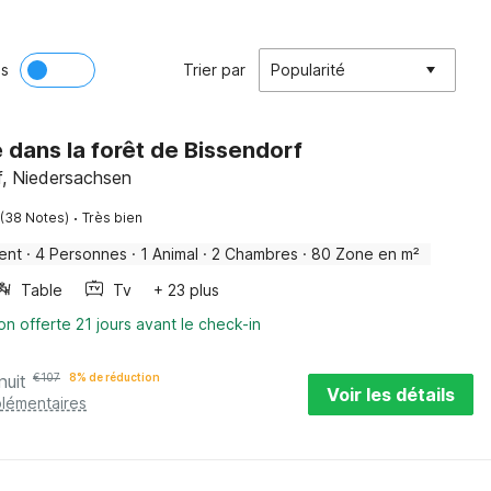
ès
Trier par
Popularité
e dans la forêt de Bissendorf
f, Niedersachsen
·
(38 Notes)
Très bien
ent
·
4 Personnes
·
1 Animal
·
2 Chambres
·
80 Zone en m²
Table
Tv
+ 23 plus
on offerte 21 jours avant le check-in
nuit
€
107
8% de réduction
Voir les détails
plémentaires