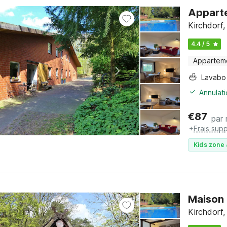
Apparte
Kirchdorf
4.4 / 5
Appartem
Lavabo
Annulati
€
87
par 
+
Frais sup
Kids zone 
Maison 
Kirchdorf