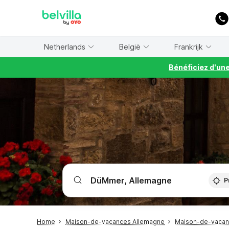
WIZARD MEMBER
Netherlands
België
Frankrijk
Bénéficiez d'un
P
Home
Maison-de-vacances Allemagne
Maison-de-vacan