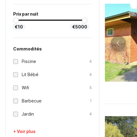
Prix par nuit
€10
€5000
Commodités
Piscine
4
Lit Bébé
4
Wifi
5
Barbecue
1
Jardin
4
+ Voir plus