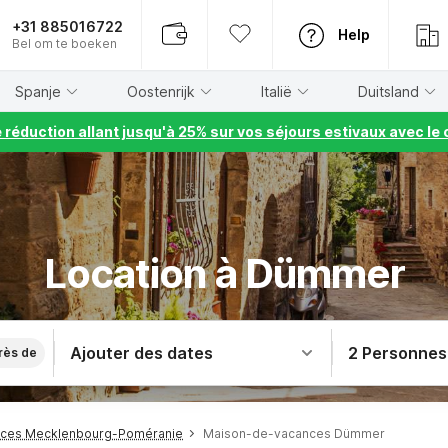
+31 885016722
Help
Bel om te boeken
Spanje
Oostenrijk
Italië
Duitsland
e réduction allant jusqu'à 25% sur vos séjours estivaux avec 
Location à Dümmer
Ajouter des dates
2 Personnes
rès de
ces Mecklenbourg-Poméranie
Maison-de-vacances Dümmer