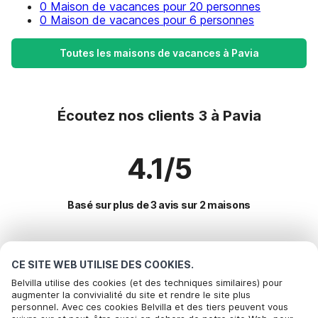
0 Maison de vacances pour 20 personnes
0 Maison de vacances pour 6 personnes
Toutes les maisons de vacances à Pavia
Écoutez nos clients 3 à Pavia
4.1/5
Basé sur plus de 3 avis sur 2 maisons
Destinations les plus populaires pour les
CE SITE WEB UTILISE DES COOKIES.
vacances
Belvilla utilise des cookies (et des techniques similaires) pour
augmenter la convivialité du site et rendre le site plus
personnel. Avec ces cookies Belvilla et des tiers peuvent vous
Villes offrant les meilleures commodités pour les vacances