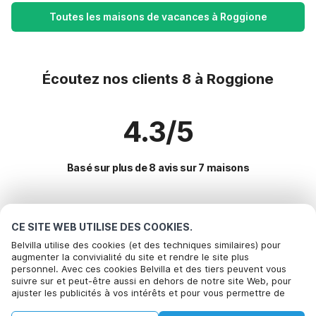
Toutes les maisons de vacances à Roggione
Écoutez nos clients 8 à Roggione
4.3/5
Basé sur plus de 8 avis sur 7 maisons
Destinations les plus populaires pour les
CE SITE WEB UTILISE DES COOKIES.
vacances
Belvilla utilise des cookies (et des techniques similaires) pour
augmenter la convivialité du site et rendre le site plus
personnel. Avec ces cookies Belvilla et des tiers peuvent vous
Villes offrant les meilleures commodités pour les vacances
Appelez pour réserver
suivre sur et peut-être aussi en dehors de notre site Web, pour
ajuster les publicités à vos intérêts et pour vous permettre de
Maison de vacances dans un parc de vacances aer
Commodités populaires pour les vacances en Roggione
partager des informations via les médias sociaux. En cliquant sur
Maison de vacances au bord du lac villaggio-sanghen