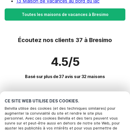
13 Maison de vacances au bord du lac
Toutes les maisons de vacances à Bresimo
Écoutez nos clients 37 à Bresimo
4.5/5
Basé sur plus de 37 avis sur 32 maisons
Destinations les plus populaires pour les
CE SITE WEB UTILISE DES COOKIES.
vacances
Belvilla utilise des cookies (et des techniques similaires) pour
augmenter la convivialité du site et rendre le site plus
personnel. Avec ces cookies Belvilla et des tiers peuvent vous
Villes offrant les meilleures commodités pour les vacances
Appelez pour réserver
suivre sur et peut-être aussi en dehors de notre site Web, pour
ajuster les publicités à vos intérêts et pour vous permettre de
Maison de vacances au bord du lac val-maria-pur